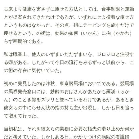
古来より健康を害さずに痩せる方法としては、食事制限と運動
とが提案されてきたわけであるが、いずれにせよ横着な痩せ方
というものはなかった。その点、指にテーピングを施すだけで
痩せるというこの術は、効果の如何（いかん）に拘（かかわ）
らず画期的である。
私は職業上、他人のいずまいたたずまいを、ジロジロと注視す
る癖がある。したがって今日の流行をみるずっと以前から、こ
の術の存在に気付いていた。
初めに発見したのは昨秋、東京競馬場においてである。競馬場
の馬券発売窓口には、妙齢のおばさんがあたかも羅漢（らか
ん）のごとき顔をズラリと並べているわけであるが、あるとき
彼女らの中にらせん状の指の持ち主が出現し、しかも日を追っ
て増えて行った。
当初私は、それを彼女らの業務に必要な指先の滑り止めか何か
だと考えていた。しかしある日、かかりつけの病院の看護婦