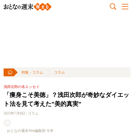
特集・コラム
コラム
浅田次郎の名エッセイ
「痩身こそ美徳」？浅田次郎が奇妙なダイエッ
ト法を見て考えた”美的真実”
2023年7月8日 / コラム
おとなの週末Web編集部 今井