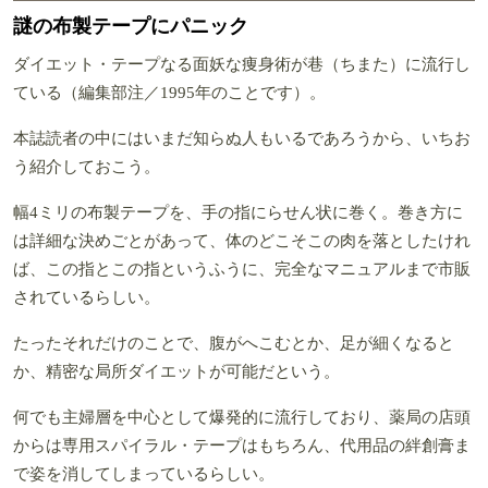
謎の布製テープにパニック
ダイエット・テープなる面妖な痩身術が巷（ちまた）に流行し
ている（編集部注／1995年のことです）。
本誌読者の中にはいまだ知らぬ人もいるであろうから、いちお
う紹介しておこう。
幅4ミリの布製テープを、手の指にらせん状に巻く。巻き方に
は詳細な決めごとがあって、体のどこそこの肉を落としたけれ
ば、この指とこの指というふうに、完全なマニュアルまで市販
されているらしい。
たったそれだけのことで、腹がへこむとか、足が細くなると
か、精密な局所ダイエットが可能だという。
何でも主婦層を中心として爆発的に流行しており、薬局の店頭
からは専用スパイラル・テープはもちろん、代用品の絆創膏ま
で姿を消してしまっているらしい。