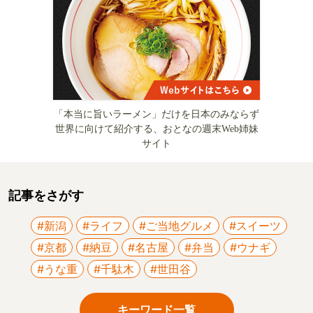
「本当に旨いラーメン」だけを日本のみならず
世界に向けて紹介する、おとなの週末Web姉妹
サイト
記事をさがす
#新潟
#ライフ
#ご当地グルメ
#スイーツ
#京都
#納豆
#名古屋
#弁当
#ウナギ
#うな重
#千駄木
#世田谷
キーワード一覧