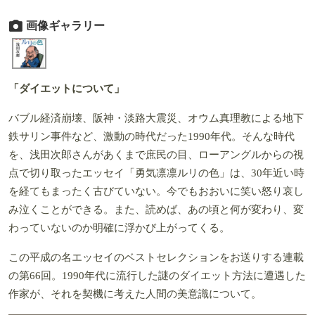
画像ギャラリー
「ダイエットについて」
バブル経済崩壊、阪神・淡路大震災、オウム真理教による地下
鉄サリン事件など、激動の時代だった1990年代。そんな時代
を、浅田次郎さんがあくまで庶民の目、ローアングルからの視
点で切り取ったエッセイ「勇気凛凛ルリの色」は、30年近い時
を経てもまったく古びていない。今でもおおいに笑い怒り哀し
み泣くことができる。また、読めば、あの頃と何が変わり、変
わっていないのか明確に浮かび上がってくる。
この平成の名エッセイのベストセレクションをお送りする連載
の第66回。1990年代に流行した謎のダイエット方法に遭遇した
作家が、それを契機に考えた人間の美意識について。