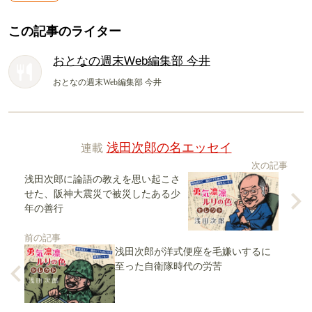
この記事のライター
おとなの週末Web編集部 今井
おとなの週末Web編集部 今井
連載
浅田次郎の名エッセイ
次の記事
浅田次郎に論語の教えを思い起こさ
せた、阪神大震災で被災したある少
年の善行
前の記事
浅田次郎が洋式便座を毛嫌いするに
至った自衛隊時代の労苦