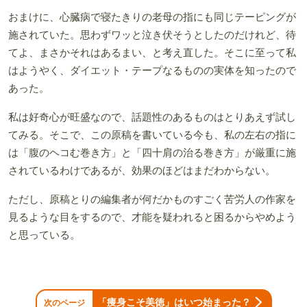
おまけに、心臓病で寝たきりの老母の指にも同じテーピングが
施されていた。思わずワッと泣き伏そうとしたのだけれど、待
てよ、まさかそれはあるまい、と考え直した。そこに至って私
はようやく、ダイエット・テープなるものの実体を知ったので
あった。
私は好奇心が旺盛なので、話題性のあるものはとりあえず試し
てみる。そこで、この原稿を書いている今も、私の左右の指に
は「腹のヘコむ巻き方」と「四十肩の治る巻き方」が厳重に施
されているわけであるが、効果のほどはまだわからない。
ただし、原稿とりの編集者が何だかものすごく苦労人の作家を
見るような目をするので、才能を疑われると困るからやめよう
と思っている。
「痩身こそ美徳」はいつ始まった？
次のページ