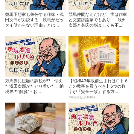
競馬予想家も兼任する作家・浅
競馬仲間なんだけど、実は作家
田次郎が力説する「競馬がゼッ
と文芸評論家でもあり……浅田
タイ儲からない理由」とは...
次郎と某氏の悩ましくも不...
万馬券に巨額の課税が!? 怯え
【昭和43年以前生まれはロト６
た浅田次郎がたどり着いた、納
この数字を買うべき】6つの数
税界の“解脱” - お...
字が「完全一致」する方...
PR(株式会社MURA)