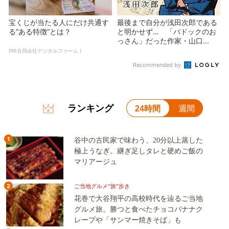
宝くじが当たる人にだけ共通す
最後まで自分が浅田次郎である
る“ある特徴”とは？
と明かせず… 「パドックのお
っさん」だった作家・山口...
PR(合同会社デジタルファーム )
Recommended by
ランキング
24時間
週間
1
谷中の古民家で味わう、20分以上蒸した
極上うなぎ。継ぎ足しタレと硬めご飯の
マリアージュ
2
ご当地グルメ“旅”歩き
花巻で大谷翔平の高校時代を辿るご当地
グルメ旅。勝つと食べたチョコバナナク
レープや「サンマー焼きそば」も