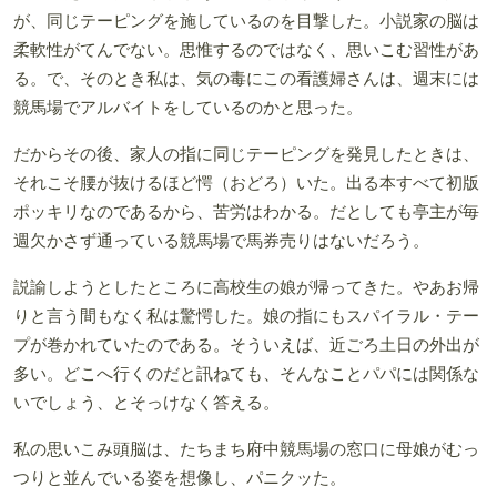
が、同じテーピングを施しているのを目撃した。小説家の脳は
柔軟性がてんでない。思惟するのではなく、思いこむ習性があ
る。で、そのとき私は、気の毒にこの看護婦さんは、週末には
競馬場でアルバイトをしているのかと思った。
だからその後、家人の指に同じテーピングを発見したときは、
それこそ腰が抜けるほど愕（おどろ）いた。出る本すべて初版
ポッキリなのであるから、苦労はわかる。だとしても亭主が毎
週欠かさず通っている競馬場で馬券売りはないだろう。
説諭しようとしたところに高校生の娘が帰ってきた。やあお帰
りと言う間もなく私は驚愕した。娘の指にもスパイラル・テー
プが巻かれていたのである。そういえば、近ごろ土日の外出が
多い。どこへ行くのだと訊ねても、そんなことパパには関係な
いでしょう、とそっけなく答える。
私の思いこみ頭脳は、たちまち府中競馬場の窓口に母娘がむっ
つりと並んでいる姿を想像し、パニクッた。