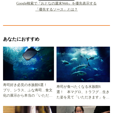
Google検索で『おとなの週末Web』を優先表示する
「優先するソース」とは？
あなたにおすすめ
寿司好き必見の水族館6選！
寿司が食べたくなる水族館6
ブリ、シラス、ふな寿司…食文
選！ 本マグロ、トラフグ…生き
化の展示から本当の「いただき
た姿を見て「いただきます」を考
ます」を知る
える