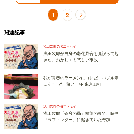
1
2
関連記事
浅田次郎の名エッセイ
浅田次郎が自身の老化具合を見誤って起
きた、おかしくも悲しい事故
我が青春のラーメンはコレだ！バブル期
にすすった“熱い一杯”東京11軒
浅田次郎の名エッセイ
浅田次郎『蒼穹の昴』執筆の裏で、映画
『ラブ・レター』に起きていた奇蹟