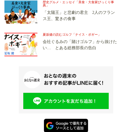
歴史グルメ・エッセイ「美食・大食家びっくり事
典」
「太陽王」と悲劇の君主 2人のフラン
ス王、驚きの食事
夏坂健の読むゴルフ「ナイス・ボギー」
会社ぐるみの「賭けゴルフ」から抜けた
い… とある総務部長の告白