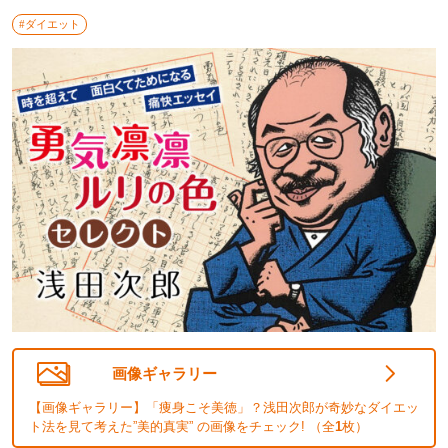
#ダイエット
画像ギャラリー
【画像ギャラリー】「痩身こそ美徳」？浅田次郎が奇妙なダイエッ
ト法を見て考えた”美的真実” の画像をチェック! （全
1
枚）