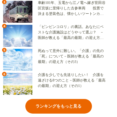
3
車齢101年、玉電から江ノ電へ嫁ぎ世田谷
区宮坂に里帰りした古参車両 投票で
決まる塗装色は、懐かしいツートンカラ
ーか、グリーン単色か
4
「ピンピンコロリ」の裏話。あなたにベ
ストな介護施設はどうやって選ぶ？ －
医師が教える「最高の最期」の迎え方
（その2）
5
死ぬって意外に難しい。「介護」の先の
「死」について－医師が教える「最高の
最期」の迎え方（その3）
6
介護を少しでも先送りしたい！ 介護を
遠ざける8つのこと－医師が教える「最高
の最期」の迎え方（その1）
ランキングをもっと見る