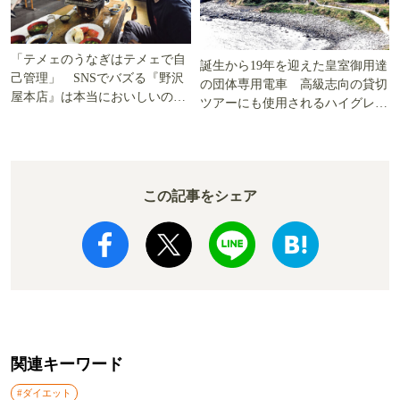
「テメェのうなぎはテメェで自
誕生から19年を迎えた皇室御用達
己管理」 SNSでバズる『野沢
の団体専用電車 高級志向の貸切
屋本店』は本当においしいの
ツアーにも使用されるハイグレー
か!? いざ実食調査
ド電車とは
この記事をシェア
関連キーワード
#ダイエット