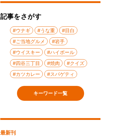
記事をさがす
#ウナギ
#うな重
#目白
#ご当地グルメ
#岩手
#ウイスキー
#ハイボール
#四谷三丁目
#焼肉
#クイズ
#カツカレー
#スパゲティ
キーワード一覧
最新刊