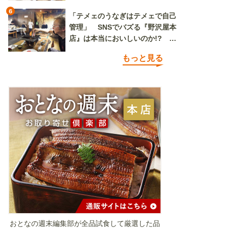
6
「テメェのうなぎはテメェで自己
管理」 SNSでバズる『野沢屋本
店』は本当においしいのか!? い
ざ実食調査
もっと見る
おとなの週末編集部が全品試食して厳選した品