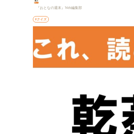
『おとなの週末』Web編集部
#クイズ