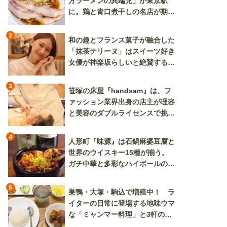
方ラーメンの異端児」が東京駅
に。鶏と青口煮干しの名店が期間
限定で登場
2
和の趣とフランス菓子が融合した
「抹茶テリーヌ」はスイーツ好き
女優が神楽坂らしいと絶賛する逸
品
3
笹塚の床屋『handsam』は、フ
ァッション業界出身の店主が理容
と美容のダブルライセンスで挑む
新しいカルチャー発信基地
4
人形町『味源』は石鍋麻婆豆腐と
世界のウイスキー15種が揃う。
ガチ中華と多彩なハイボールの組
み合わせを楽しめる
5
巣鴨・大塚・駒込で増殖中！ ラ
イターの日常に登場する地味ウマ
な「ミャンマー料理」と3軒のニ
ラ玉