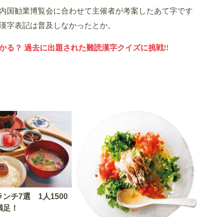
た内国勧業博覧会に合わせて主催者が考案したあて字です
漢字表記は普及しなかったとか。
る？ 過去に出題された難読漢字クイズに挑戦!!
ンチ7選 1人1500
満足！