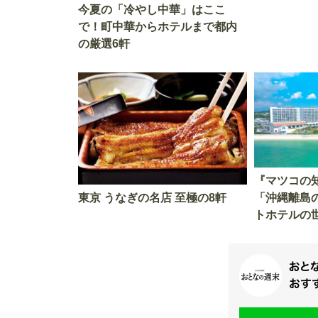
今夏の「冷やし中華」はここ
で！町中華からホテルまで都内
の厳選6軒
『マツコの
「沖縄離島
東京 うなぎの名店 至極の8軒
トホテルの
の週末』お
介！