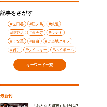
記事をさがす
#世田谷
#江ノ島
#鉄道
#喫茶店
#高円寺
#ウナギ
#うな重
#目白
#ご当地グルメ
#岩手
#ウイスキー
#ハイボール
キーワード一覧
最新刊
『おとなの週末』8月号は7