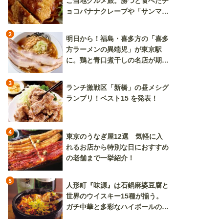
ご当地グルメ旅。勝つと食べたチ
ョコバナナクレープや「サンマー
焼きそば」も
2
明日から！福島・喜多方の「喜多
方ラーメンの異端児」が東京駅
に。鶏と青口煮干しの名店が期間
限定で登場
3
ランチ激戦区「新橋」の昼メシグ
ランプリ！ベスト15 を発表！
4
東京のうなぎ屋12選 気軽に入
れるお店から特別な日におすすめ
の老舗まで一挙紹介！
5
人形町『味源』は石鍋麻婆豆腐と
世界のウイスキー15種が揃う。
ガチ中華と多彩なハイボールの組
み合わせを楽しめる