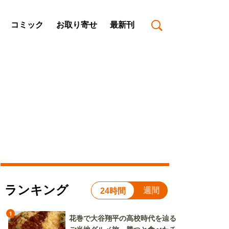
コミック
お取り寄せ
最新刊
ランキング
週間
24時間
1
花巻で大谷翔平の高校時代を辿る