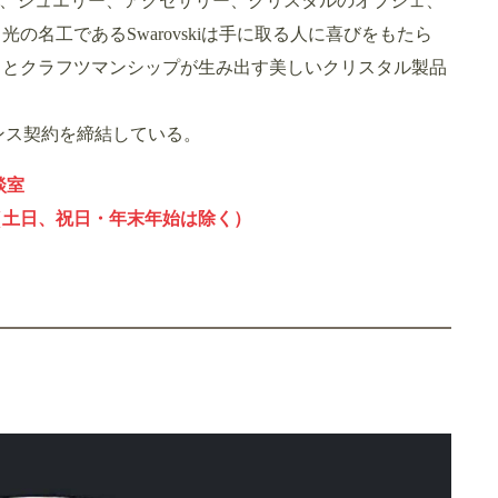
ndsやジルコニア、ジュエリー、アクセサリー、クリスタルのオブジェ、
の名工であるSwarovskiは手に取る人に喜びをもたら
ィとクラフツマンシップが生み出す美しいクリスタル製品
イセンス契約を締結している。
談室
～18時（土日、祝日・年末年始は除く）