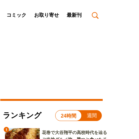
コミック
お取り寄せ
最新刊
ランキング
週間
24時間
1
花巻で大谷翔平の高校時代を辿る