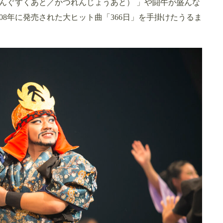
んぐすくあと／かつれんじょうあと） 」や闘牛が盛んな
08年に発売された大ヒット曲「366日」を手掛けたうるま