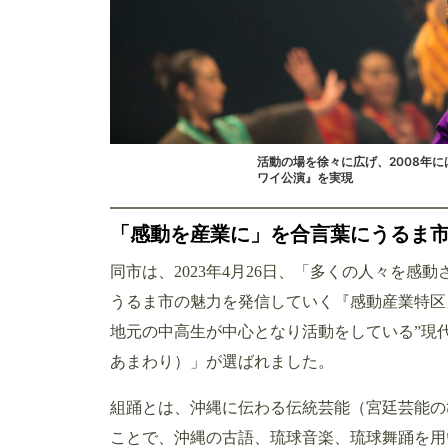
活動の場を徐々に広げ、2008年
ワイ公演』を実現
「感動を産業に」を合言葉にうるま
同市は、2023年4月26日、「多くの人々を
うるま市の魅力を発信していく『感動産業特区
地元の中高生が中心となり活動をしている”現
あまわり）」が選ばれました。
組踊とは、沖縄に伝わる伝統芸能（宮廷芸能の
ことで、沖縄の古語、琉球音楽、琉球舞踊を用