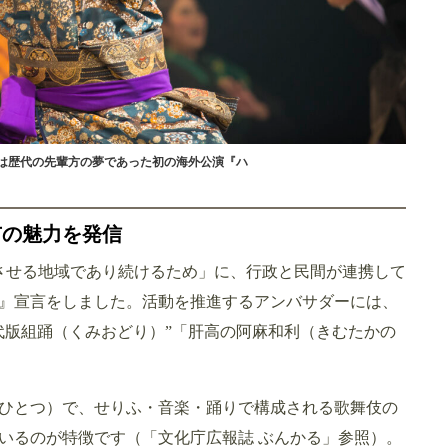
には歴代の先輩方の夢であった初の海外公演『ハ
市の魅力を発信
感動させる地域であり続けるため」に、行政と民間が連携して
』宣言をしました。活動を推進するアンバサダーには、
代版組踊（くみおどり）”「肝高の阿麻和利（きむたかの
ひとつ）で、せりふ・音楽・踊りで構成される歌舞伎の
いるのが特徴です（「文化庁広報誌 ぶんかる」参照）。