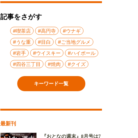
記事をさがす
#喫茶店
#高円寺
#ウナギ
#うな重
#目白
#ご当地グルメ
#岩手
#ウイスキー
#ハイボール
#四谷三丁目
#焼肉
#クイズ
キーワード一覧
最新刊
『おとなの週末』8月号は7