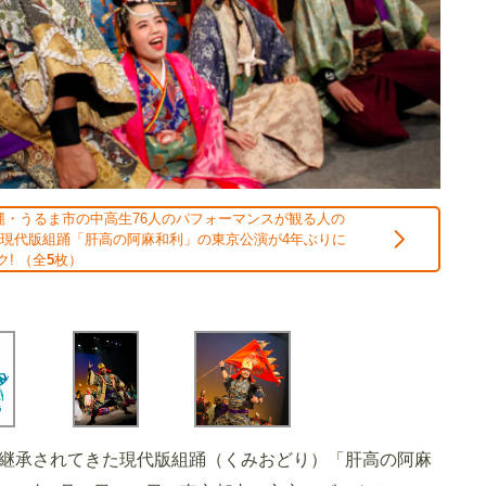
縄・うるま市の中高生76人のパフォーマンスが観る人の
 現代版組踊「肝高の阿麻和利」の東京公演が4年ぶりに
! （全
5
枚）
り継承されてきた現代版組踊（くみおどり）「肝高の阿麻