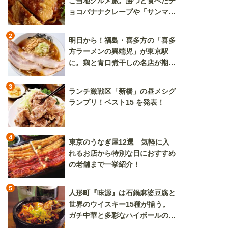
ご当地グルメ旅。勝つと食べたチ
ョコバナナクレープや「サンマー
焼きそば」も
2
明日から！福島・喜多方の「喜多
方ラーメンの異端児」が東京駅
に。鶏と青口煮干しの名店が期間
限定で登場
3
ランチ激戦区「新橋」の昼メシグ
ランプリ！ベスト15 を発表！
4
東京のうなぎ屋12選 気軽に入
れるお店から特別な日におすすめ
の老舗まで一挙紹介！
5
人形町『味源』は石鍋麻婆豆腐と
世界のウイスキー15種が揃う。
ガチ中華と多彩なハイボールの組
み合わせを楽しめる