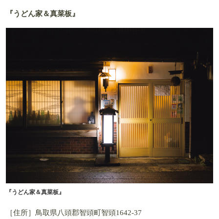
『うどん家＆真菜板』
『うどん家＆真菜板』
［住所］鳥取県八頭郡智頭町智頭1642-37