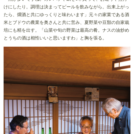
けにしたり。調理は決まってビールを飲みながら。出来上がっ
たら、燗酒と共にゆっくりと味わいます」元々の家業である酒
米とブドウの農業を奥さんと共に営み、夏野菜や豆類の自家栽
培にも精を出す。「山菜や旬の野菜は最高の肴。ナスの油炒め
とうちの酒は相性いいと思いますわ」と胸を張る。