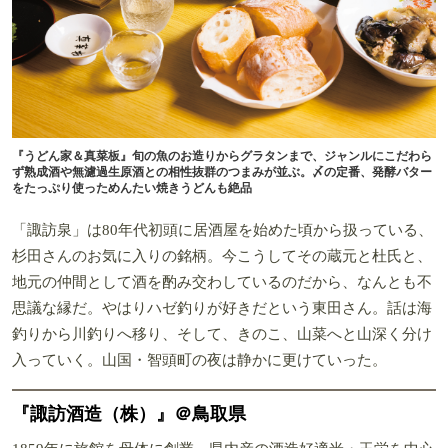
『うどん家＆真菜板』旬の魚のお造りからグラタンまで、ジャンルにこだわら
ず熟成酒や無濾過生原酒との相性抜群のつまみが並ぶ。〆の定番、発酵バター
をたっぷり使っためんたい焼きうどんも絶品
「諏訪泉」は80年代初頭に居酒屋を始めた頃から扱っている、
杉田さんのお気に入りの銘柄。今こうしてその蔵元と杜氏と、
地元の仲間として酒を酌み交わしているのだから、なんとも不
思議な縁だ。やはりハゼ釣りが好きだという東田さん。話は海
釣りから川釣りへ移り、そして、きのこ、山菜へと山深く分け
入っていく。山国・智頭町の夜は静かに更けていった。
『諏訪酒造（株）』＠鳥取県