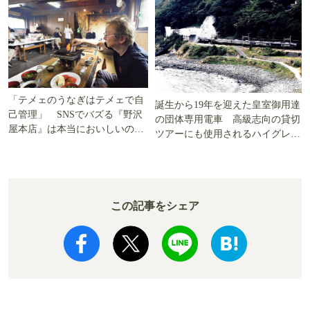
「テメェのうなぎはテメェで自
誕生から19年を迎えた皇室御用達
己管理」 SNSでバズる『野沢
の団体専用電車 高級志向の貸切
屋本店』は本当においしいの
ツアーにも使用されるハイグレー
か!? いざ実食調査
ド電車とは
この記事をシェア