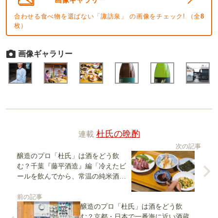
合わせる食べ物を選ばない「諏訪泉」 の画像をチェック! （全
8
枚）
画像ギャラリー
連載
杜氏の晩酌
次の記事
醸造のプロ「杜氏」は酒をどう飲
む？千葉『藤平酒造』編「冷えたビ
ールを飲んでから、常温の純米酒を
おふくろの味と共に」
前の記事
醸造のプロ「杜氏」は酒をどう飲
む？京都・日本で一番海に近い酒蔵