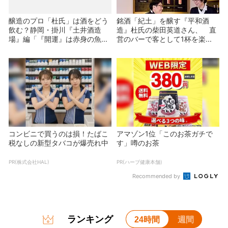
醸造のプロ「杜氏」は酒をどう
銘酒「紀土」を醸す『平和酒
飲む？静岡・掛川『土井酒造
造』杜氏の柴田英道さん、 直
場』編「『開運』は赤身の魚...
営のバーで客として1杯を楽...
コンビニで買うのは損！たばこ
アマゾン1位「このお茶ガチで
税なしの新型タバコが爆売れ中
す」噂のお茶
PR(株式会社HAL)
PR(ハーブ健康本舗)
Recommended by
ランキング
24時間
週間