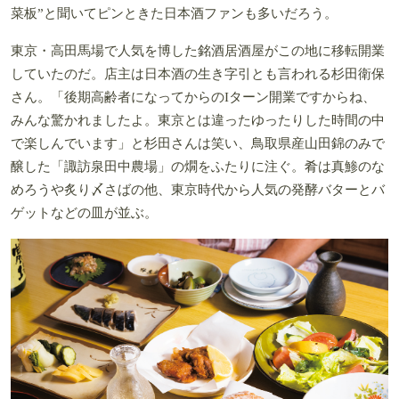
菜板”と聞いてピンときた日本酒ファンも多いだろう。
東京・高田馬場で人気を博した銘酒居酒屋がこの地に移転開業
していたのだ。店主は日本酒の生き字引とも言われる杉田衛保
さん。「後期高齢者になってからのIターン開業ですからね、
みんな驚かれましたよ。東京とは違ったゆったりした時間の中
で楽しんでいます」と杉田さんは笑い、鳥取県産山田錦のみで
醸した「諏訪泉田中農場」の燗をふたりに注ぐ。肴は真鯵のな
めろうや炙り〆さばの他、東京時代から人気の発酵バターとバ
ゲットなどの皿が並ぶ。