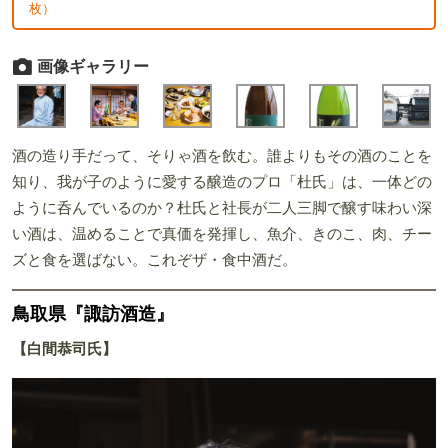
枚）
画像ギャラリー
酒の造り手だって、そりゃ酒を飲む。誰よりもその酒のことを
知り、我が子のように愛する醸造のプロ「杜氏」は、一体どの
ように呑んでいるのか？杜氏と社長が二人三脚で醸す味わい深
い酒は、温めることで真価を発揮し、魚介、きのこ、肉、チー
ズと食を選ばない。これぞザ・食中酒だ。
鳥取県『諏訪酒造』
【白間恭司氏】