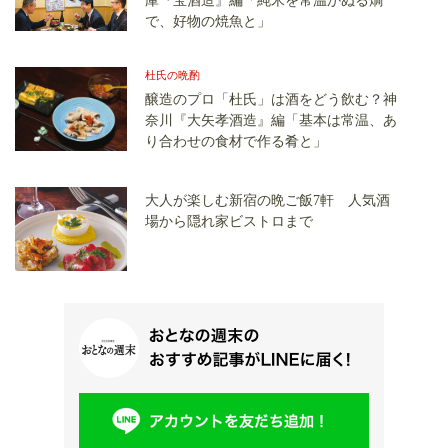
庫『宝酒造』編「純米を常温かぬる燗
で、好物の焼魚と」
杜氏の晩酌
醸造のプロ「杜氏」は酒をどう飲む？神
奈川『大矢孝酒造』編「基本は常温、あ
り合わせの食材で作る肴と」
大人が楽しむ新宿の晩ご飯7軒 人気酒
場から隠れ家ビストロまで