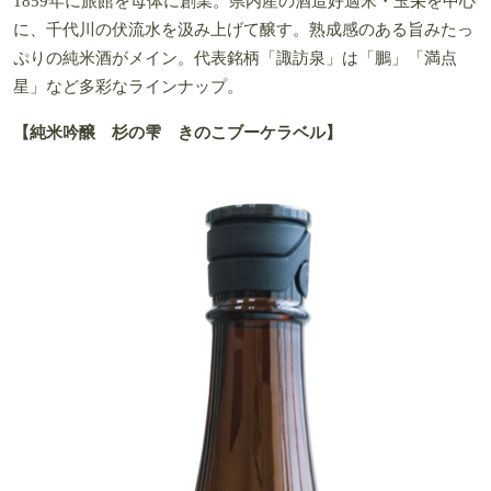
1859年に旅館を母体に創業。県内産の酒造好適米・玉栄を中心
に、千代川の伏流水を汲み上げて醸す。熟成感のある旨みたっ
ぷりの純米酒がメイン。代表銘柄「諏訪泉」は「鵬」「満点
星」など多彩なラインナップ。
【純米吟醸 杉の雫 きのこブーケラベル】