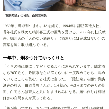
『諏訪酒造』の杜氏、白間恭司氏
1959年、鳥取県生まれ。JAを経て、1994年に諏訪酒造入社。
長年杜氏を務めた鳴川喜三氏の薫陶を受ける。2006年に杜氏就
任。鳴川氏の「天のない酒造り」（酒造りには完成はない）の
言葉を胸に取り組んでいる。
一年中、燗をつけてゆっくりと
「うちの酒は燗にして旨くなるように造られています。純米酒
なら70℃近く、吟醸系なら45℃くらいに一度温めてから、冷め
ていくところを酌む」と杜氏は言った。「諏訪泉」を醸す諏訪
酒造の杜氏・白間恭司さんだ。1月初めから3月までの造りの期
間、白間さんは蔵人と共に泊まり込みになる。賄い作りは料理
好きの白間さんが買って出る。
「魚が多いですね。カンパチや鯛を1本買って、お造りや煮付