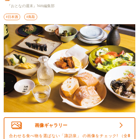
『おとなの週末』Web編集部
#日本酒
#鳥取
画像ギャラリー
合わせる食べ物を選ばない「諏訪泉」 の画像をチェック! （全
8