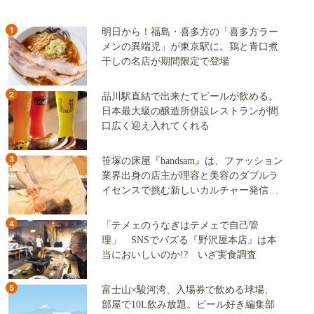
1
明日から！福島・喜多方の「喜多方ラー
メンの異端児」が東京駅に。鶏と青口煮
干しの名店が期間限定で登場
2
品川駅直結で出来たてビールが飲める。
日本最大級の醸造所併設レストランが間
口広く迎え入れてくれる
3
笹塚の床屋『handsam』は、ファッション
業界出身の店主が理容と美容のダブルラ
イセンスで挑む新しいカルチャー発信基
地
4
「テメェのうなぎはテメェで自己管
理」 SNSでバズる『野沢屋本店』は本
当においしいのか!? いざ実食調査
5
富士山×駿河湾、入場券で飲める球場、
部屋で10L飲み放題。ビール好き編集部