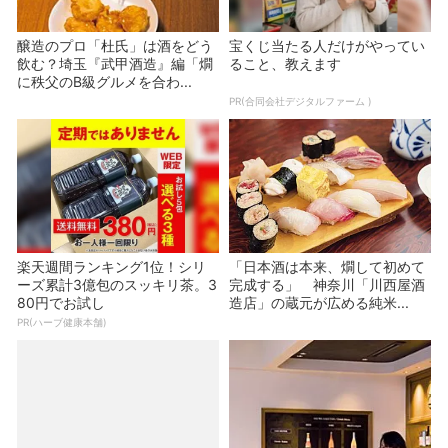
醸造のプロ「杜氏」は酒をどう
宝くじ当たる人だけがやってい
飲む？埼玉『武甲酒造』編「燗
ること、教えます
に秩父のB級グルメを合わ...
PR(合同会社デジタルファーム )
楽天週間ランキング1位！シリ
「日本酒は本来、燗して初めて
ーズ累計3億包のスッキリ茶。3
完成する」 神奈川「川西屋酒
80円でお試し
造店」の蔵元が広める純米...
PR(ハーブ健康本舗)