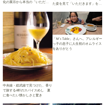
化の展示から本当の「いただき
た姿を見て「いただきます」を考
ます」を知る
える
「Ｍ’s Table」さんへ。アレルギー
っ子の息子に人生初のオムライス
をありがとう
中央線・総武線で見つけた、香り
で旅する4軒のスパイスめし 夏
に食べたい懐かしさと驚き