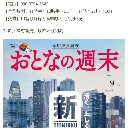
［電話］090-9204-3380
［営業時間］11時半〜13時半（LO）、17時〜21時（LO）
［交通］JR智頭線ほか智頭駅から徒歩3分
撮影／松村隆史、取材／渡辺高