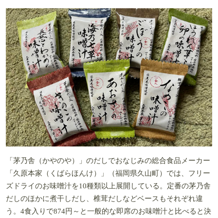
「茅乃舎（かやのや）」のだしでおなじみの総合食品メーカー
「久原本家（くばらほんけ）」（福岡県久山町）では、フリー
ズドライのお味噌汁を10種類以上展開している。定番の茅乃舎
だしのほかに煮干しだし、椎茸だしなどベースもそれぞれ違
う。4食入りで874円～と一般的な即席のお味噌汁と比べると決