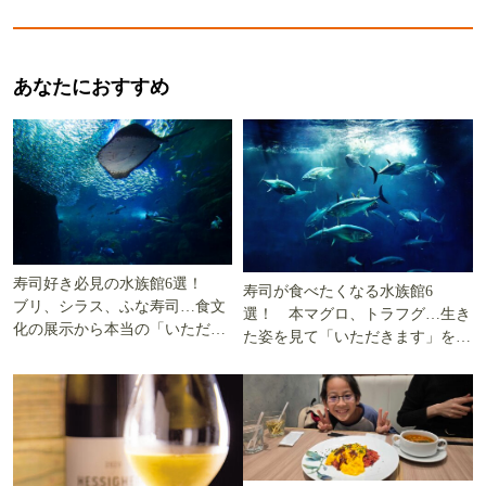
あなたにおすすめ
寿司好き必見の水族館6選！
寿司が食べたくなる水族館6
ブリ、シラス、ふな寿司…食文
選！ 本マグロ、トラフグ…生き
化の展示から本当の「いただき
た姿を見て「いただきます」を考
ます」を知る
える