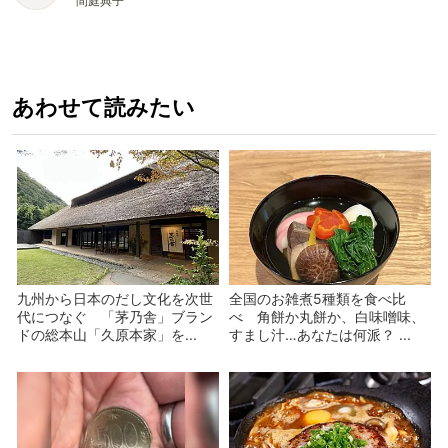
間庭典子
あわせて読みたい
九州から日本のだし文化を次世
全国のお雑煮5種類を食べ比
代につなぐ 「茅乃舎」ブラン
べ 角餅か丸餅か、白味噌味、
ドの総本山「久原本家」を...
すまし汁…あなたは何派？ ...