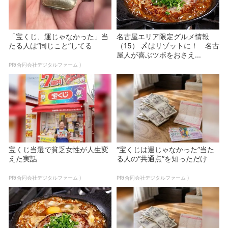
「宝くじ、運じゃなかった」当
名古屋エリア限定グルメ情報
たる人は“同じこと”してる
（15） 〆はリゾットに！ 名古
屋人が喜ぶツボをおさえ...
PR(合同会社デジタルファーム )
宝くじ当選で貧乏女性が人生変
“宝くじは運じゃなかった”当た
えた実話
る人の“共通点”を知っただけ
PR(合同会社デジタルファーム )
PR(合同会社デジタルファーム )