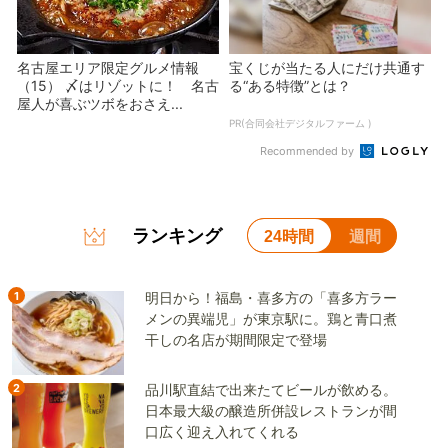
名古屋エリア限定グルメ情報
宝くじが当たる人にだけ共通す
（15） 〆はリゾットに！ 名古
る“ある特徴”とは？
屋人が喜ぶツボをおさえ...
PR(合同会社デジタルファーム )
Recommended by
ランキング
24時間
週間
1
明日から！福島・喜多方の「喜多方ラー
メンの異端児」が東京駅に。鶏と青口煮
干しの名店が期間限定で登場
2
品川駅直結で出来たてビールが飲める。
日本最大級の醸造所併設レストランが間
口広く迎え入れてくれる