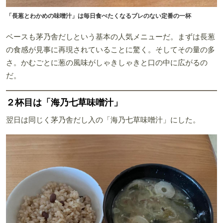
「長葱とわかめの味噌汁」は毎日食べたくなるブレのない定番の一杯
ベースも茅乃舎だしという基本の人気メニューだ。まずは長葱
の食感が見事に再現されていることに驚く。そしてその量の多
さ。かむごとに葱の風味がしゃきしゃきと口の中に広がるの
だ。
２杯目は「海乃七草味噌汁」
翌日は同じく茅乃舎だし入の「海乃七草味噌汁」にした。