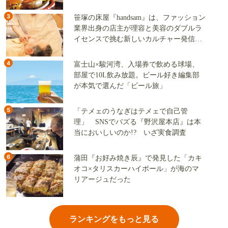
3
笹塚の床屋『handsam』は、ファッション
業界出身の店主が理容と美容のダブルラ
イセンスで挑む新しいカルチャー発信基
地
4
富士山×駿河湾、入場券で飲める球場、
部屋で10L飲み放題。ビール好き編集部
が本気で選んだ「ビール旅」
5
「テメェのうなぎはテメェで自己管
理」 SNSでバズる『野沢屋本店』は本
当においしいのか!? いざ実食調査
6
蒲田『お好み焼き辰』で発見した「カキ
オコ×タリスカーハイボール」が海のマ
リアージュだった
ランキングをもっと見る