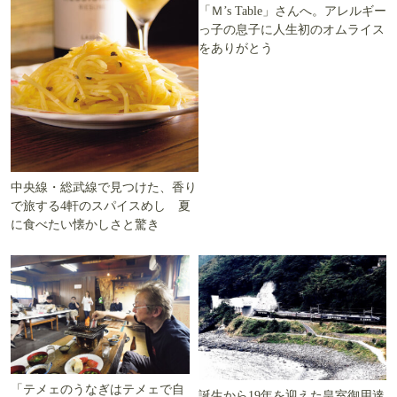
「Ｍ’s Table」さんへ。アレルギー
っ子の息子に人生初のオムライス
をありがとう
中央線・総武線で見つけた、香り
で旅する4軒のスパイスめし 夏
に食べたい懐かしさと驚き
「テメェのうなぎはテメェで自
誕生から19年を迎えた皇室御用達