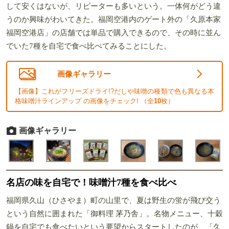
して安くはないが、リピーターも多いという。一体何がどう違
うのか興味がわいてきた。福岡空港内のゲート外の「久原本家
福岡空港店」の店舗では単品で購入できるので、その時に並ん
でいた7種を自宅で食べ比べてみることにした。
画像ギャラリー
【画像】これがフリーズドライ!?だしや味噌の種類で色も異なる本
格味噌汁ラインアップ の画像をチェック! （全
10
枚）
画像ギャラリー
名店の味を自宅で！味噌汁7種を食べ比べ
福岡県久山（ひさやま）町の山里で、夏は野生の蛍が飛び交う
という自然に囲まれた「御料理 茅乃舎」。名物メニュー、十穀
鍋を自宅でも食べたいという要望からスタートしたのが、「久