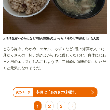
とろろ昆布やめかぶなど7種の海藻がはいった「海乃七草味噌汁」も人気
とろろ昆布、わかめ、めかぶ、もずくなど7種の海藻が入った
具だくさんの一杯。焼きふがそれに優しくなじむ。身体にじわ
っと潮のエキスがしみこむようで、二日酔い気味の朝にいただ
くと元気になれそうだ。
3杯目は「あおさの味噌汁」
次のページ
1
2
3