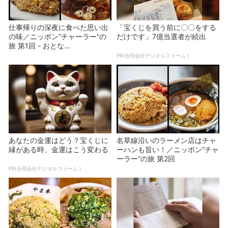
仕事帰りの深夜に食べた思い出
「宝くじを買う前に〇〇をする
の味／ニッポン“チャーラー”の
だけです」7億当選者が続出
旅 第1回 - おとな...
PR(合同会社デジタルファーム )
あなたの金運はどう？宝くじに
名草線沿いのラーメン店はチャ
縁がある時、金運はこう変わる
ーハンも旨い！／ニッポン“チャ
ーラー”の旅 第2回
PR(合同会社デジタルファーム )