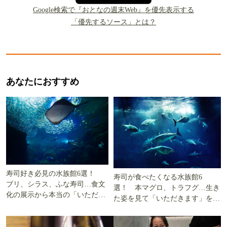
Google検索で『おとなの週末Web』を優先表示する
「優先するソース」とは？
あなたにおすすめ
寿司好き必見の水族館6選！
寿司が食べたくなる水族館6
ブリ、シラス、ふな寿司…食文
選！ 本マグロ、トラフグ…生き
化の展示から本当の「いただき
た姿を見て「いただきます」を考
ます」を知る
える