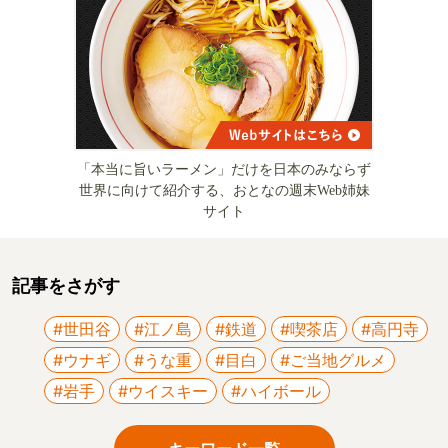
「本当に旨いラーメン」だけを日本のみならず
世界に向けて紹介する、おとなの週末Web姉妹
サイト
記事をさがす
#世田谷
#江ノ島
#鉄道
#喫茶店
#高円寺
#ウナギ
#うな重
#目白
#ご当地グルメ
#岩手
#ウイスキー
#ハイボール