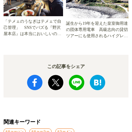
「テメェのうなぎはテメェで自
誕生から19年を迎えた皇室御用達
己管理」 SNSでバズる『野沢
の団体専用電車 高級志向の貸切
屋本店』は本当においしいの
ツアーにも使用されるハイグレー
か!? いざ実食調査
ド電車とは
この記事をシェア
関連キーワード
#チャーハン
#チャーラー
#ラーメン