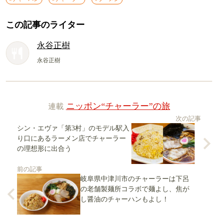
この記事のライター
永谷正樹
永谷正樹
連載
ニッポン“チャーラー”の旅
次の記事
シン・エヴァ「第3村」のモデル駅入
り口にあるラーメン店でチャーラー
の理想形に出合う
前の記事
岐阜県中津川市のチャーラーは下呂
の老舗製麺所コラボで麺よし、焦が
し醤油のチャーハンもよし！