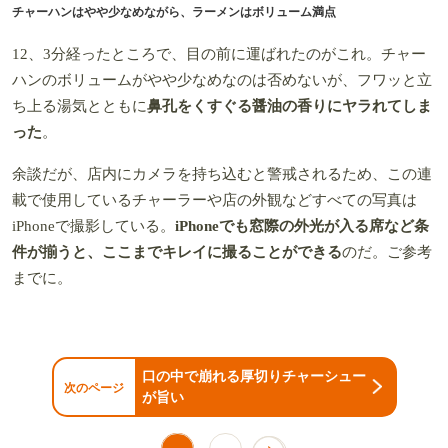
チャーハンはやや少なめながら、ラーメンはボリューム満点
12、3分経ったところで、目の前に運ばれたのがこれ。チャー
ハンのボリュームがやや少なめなのは否めないが、フワッと立
ち上る湯気とともに
鼻孔をくすぐる醤油の香りにヤラれてしま
った
。
余談だが、店内にカメラを持ち込むと警戒されるため、この連
載で使用しているチャーラーや店の外観などすべての写真は
iPhoneで撮影している。
iPhoneでも窓際の外光が入る席など条
件が揃うと、ここまでキレイに撮ることができる
のだ。ご参考
までに。
口の中で崩れる厚切りチャーシュー
次のページ
が旨い