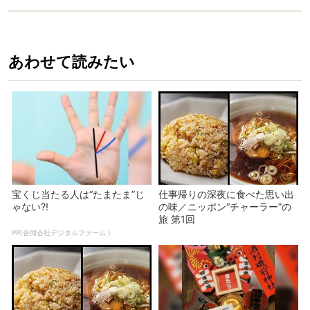
あわせて読みたい
宝くじ当たる人は“たまたま”じ
仕事帰りの深夜に食べた思い出
ゃない?!
の味／ニッポン“チャーラー”の
旅 第1回
PR(合同会社デジタルファーム )