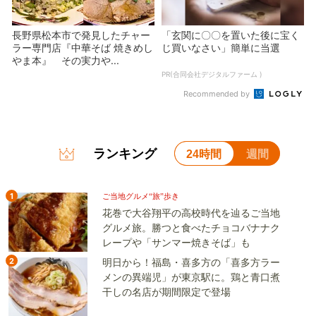
長野県松本市で発見したチャー
「玄関に〇〇を置いた後に宝く
ラー専門店『中華そば 焼きめし
じ買いなさい」簡単に当選
やま本』 その実力や...
PR(合同会社デジタルファーム )
Recommended by
ランキング
24時間
週間
1
ご当地グルメ“旅”歩き
花巻で大谷翔平の高校時代を辿るご当地
グルメ旅。勝つと食べたチョコバナナク
レープや「サンマー焼きそば」も
2
明日から！福島・喜多方の「喜多方ラー
メンの異端児」が東京駅に。鶏と青口煮
干しの名店が期間限定で登場