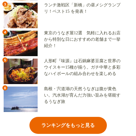
3
ランチ激戦区「新橋」の昼メシグランプ
リ！ベスト15 を発表！
4
東京のうなぎ屋12選 気軽に入れるお店
から特別な日におすすめの老舗まで一挙
紹介！
5
人形町『味源』は石鍋麻婆豆腐と世界の
ウイスキー15種が揃う。ガチ中華と多彩
なハイボールの組み合わせを楽しめる
6
島根・宍道湖の天然うなぎは腹が黄色
い。汽水湖が育んだ力強い旨みを堪能す
るうなぎ旅
ランキングをもっと見る