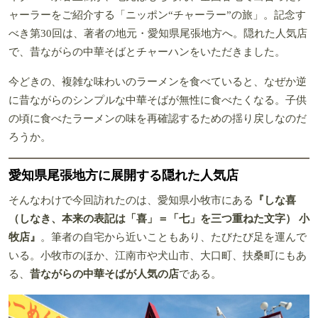
ャーラーをご紹介する「ニッポン“チャーラー”の旅」。記念す
べき第30回は、著者の地元・愛知県尾張地方へ。隠れた人気店
で、昔ながらの中華そばとチャーハンをいただきました。
今どきの、複雑な味わいのラーメンを食べていると、なぜか逆
に昔ながらのシンプルな中華そばが無性に食べたくなる。子供
の頃に食べたラーメンの味を再確認するための揺り戻しなのだ
ろうか。
愛知県尾張地方に展開する隠れた人気店
そんなわけで今回訪れたのは、愛知県小牧市にある
『しな喜
（しなき、本来の表記は「喜」＝「七」を三つ重ねた文字） 小
牧店』
。筆者の自宅から近いこともあり、たびたび足を運んで
いる。小牧市のほか、江南市や犬山市、大口町、扶桑町にもあ
る、
昔ながらの中華そばが人気の店
である。