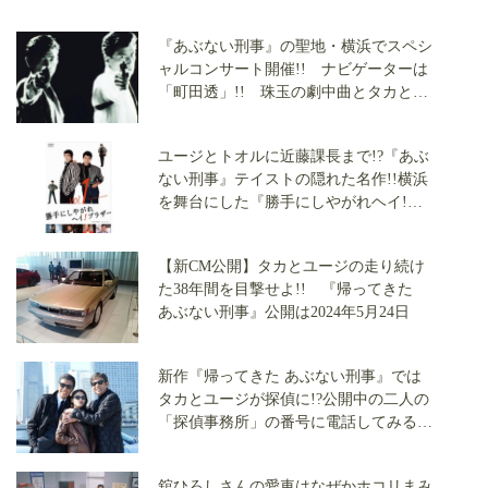
『あぶない刑事』の聖地・横浜でスペシ
ャルコンサート開催!! ナビゲーターは
「町田透」!! 珠玉の劇中曲とタカとユ
ージのドラマ映像に酔いしれろ!!
ユージとトオルに近藤課長まで!?『あぶ
ない刑事』テイストの隠れた名作!!横浜
を舞台にした『勝手にしやがれヘイ!ブ
ラザー』を知っているか？
【新CM公開】タカとユージの走り続け
た38年間を目撃せよ!! 『帰ってきた
あぶない刑事』公開は2024年5月24日
新作『帰ってきた あぶない刑事』では
タカとユージが探偵に!?公開中の二人の
「探偵事務所」の番号に電話してみる
と……!?
舘ひろしさんの愛車はなぜかホコリまみ