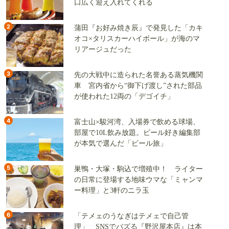
口広く迎え入れてくれる
2
蒲田『お好み焼き辰』で発見した「カキ
オコ×タリスカーハイボール」が海のマ
リアージュだった
3
先の大戦中に造られた名誉ある蒸気機関
車 宮内省から“御下げ渡し”された部品
が使われた12両の「デゴイチ」
4
富士山×駿河湾、入場券で飲める球場、
部屋で10L飲み放題。ビール好き編集部
が本気で選んだ「ビール旅」
5
巣鴨・大塚・駒込で増殖中！ ライター
の日常に登場する地味ウマな「ミャンマ
ー料理」と3軒のニラ玉
6
「テメェのうなぎはテメェで自己管
理」 SNSでバズる『野沢屋本店』は本