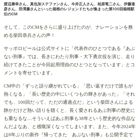
渡辺康幸さん、真也加ステファンさん、今井正人さん、柏原竜二さん、伊藤達
彦さん、田澤廉さんといった箱根のレジェンドたちが集まった第100回箱根駅
伝のCM
そして、このCMをさらに盛り上げたのが、ナレーションを務
める柴田恭兵さんの声！
サッポロビールは公式サイトに「代表作のひとつである『あぶ
ない刑事』では、長きにわたり刑事・大下勇次役を演じ、走り
続けてきたことが今回起用理由のひとつとなっています」とコ
メントを寄せています。
CM中の「ずっと語り継がれている」「思い返すだけで誰もが
熱くなる」「長い歴史の中にいくつもの輝きがあった」「それ
でも、100回だって、ただの通過点だ」という柴田さんによる
静かだけど熱い語りを聴くと、長く愛されるあぶ刑事の歴史に
も重なるな…そういえばあぶ刑事も38年という歴史的な作品な
んだよなあ、と感慨深くなってしまいます。また、今年2024年
は8年ぶりの新作『帰ってきた あぶない刑事』も公開予定で