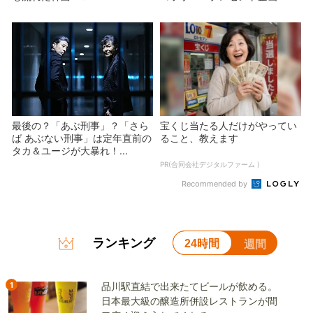
最後の？「あぶ刑事」？「さら
宝くじ当たる人だけがやってい
ば あぶない刑事」は定年直前の
ること、教えます
タカ＆ユージが大暴れ！...
PR(合同会社デジタルファーム )
Recommended by
ランキング
24時間
週間
1
品川駅直結で出来たてビールが飲める。
日本最大級の醸造所併設レストランが間