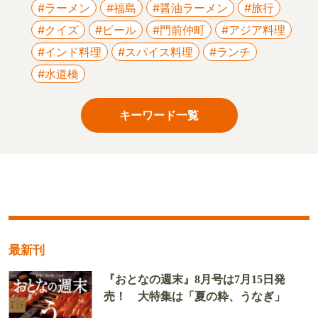
#ラーメン
#福島
#醤油ラーメン
#旅行
#クイズ
#ビール
#門前仲町
#アジア料理
#インド料理
#スパイス料理
#ランチ
#水道橋
キーワード一覧
最新刊
『おとなの週末』8月号は7月15日発
売！ 大特集は「夏の粋、うなぎ」