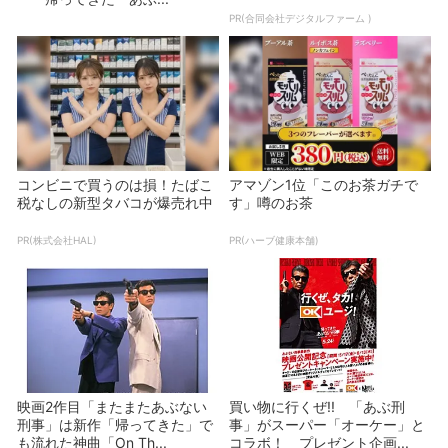
PR(合同会社デジタルファーム )
コンビニで買うのは損！たばこ
アマゾン1位「このお茶ガチで
税なしの新型タバコが爆売れ中
す」噂のお茶
PR(株式会社HAL)
PR(ハーブ健康本舗)
映画2作目「またまたあぶない
買い物に行くぜ!! 「あぶ刑
刑事」は新作「帰ってきた」で
事」がスーパー「オーケー」と
も流れた神曲「On Th...
コラボ！ プレゼント企画...