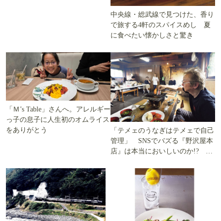
中央線・総武線で見つけた、香り
で旅する4軒のスパイスめし 夏
に食べたい懐かしさと驚き
「Ｍ’s Table」さんへ。アレルギー
っ子の息子に人生初のオムライス
をありがとう
「テメェのうなぎはテメェで自己
管理」 SNSでバズる『野沢屋本
店』は本当においしいのか!? い
ざ実食調査