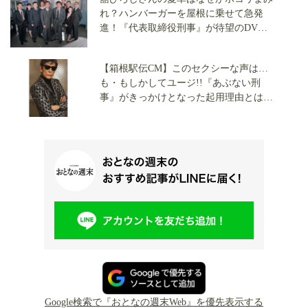
れ？ハンバーガーを屋根に乗せて急発
進！『代表取締役刑事』が待望のDVD
化【渡哲也さん没後3年】
【箱根駅伝CM】このセクシーな声は…
も・もしかしてユージ!!『あぶない刑
事』がきっかけとなった起用理由とは!?
かつてはポッカコーヒーの広告出演も
Google検索で『おとなの週末Web』を優先表示する