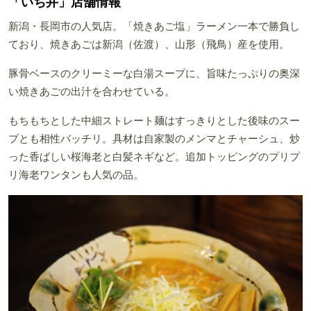
「いち井」店舗情報
新潟・長岡市の人気店。「焼きあご塩」ラーメン一本で勝負し
ており、焼きあごは新潟（佐渡）、山形（飛鳥）産を使用。
豚骨ベースのクリーミーな白湯スープに、旨味たっぷりの奥深
い焼きあごの出汁を合わせている。
もちもちとした中細ストレート麺はすっきりとした後味のスー
プとも相性バッチリ。具材は自家製のメンマとチャーシュ、炒
った香ばしい桜海老と白髪ネギなど。追加トッピングのプリプ
リ海老ワンタンも人気の品。