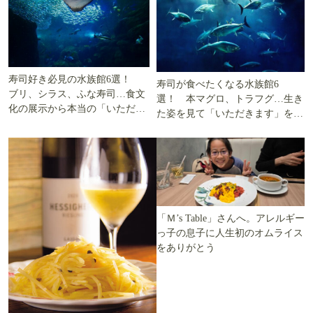
寿司好き必見の水族館6選！
寿司が食べたくなる水族館6
ブリ、シラス、ふな寿司…食文
選！ 本マグロ、トラフグ…生き
化の展示から本当の「いただき
た姿を見て「いただきます」を考
ます」を知る
える
「Ｍ’s Table」さんへ。アレルギー
っ子の息子に人生初のオムライス
をありがとう