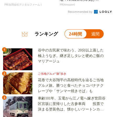
PR(合同会社デジタルファーム )
PR(Amazon)
Recommended by
ランキング
24時間
週間
1
谷中の古民家で味わう、20分以上蒸した
極上うなぎ。継ぎ足しタレと硬めご飯の
マリアージュ
2
ご当地グルメ“旅”歩き
花巻で大谷翔平の高校時代を辿るご当地
グルメ旅。勝つと食べたチョコバナナク
レープや「サンマー焼きそば」も
3
車齢101年、玉電から江ノ電へ嫁ぎ世田谷
区宮坂に里帰りした古参車両 投票で
決まる塗装色は、懐かしいツートンカラ
ーか、グリーン単色か