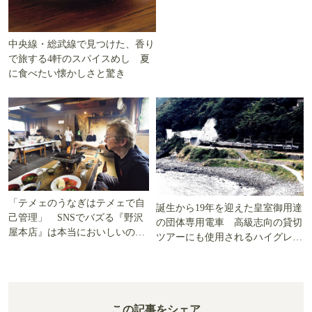
中央線・総武線で見つけた、香り
で旅する4軒のスパイスめし 夏
に食べたい懐かしさと驚き
「テメェのうなぎはテメェで自
誕生から19年を迎えた皇室御用達
己管理」 SNSでバズる『野沢
の団体専用電車 高級志向の貸切
屋本店』は本当においしいの
ツアーにも使用されるハイグレー
か!? いざ実食調査
ド電車とは
この記事をシェア