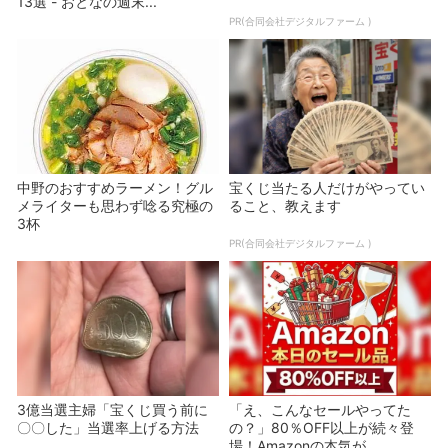
13選 - おとなの週末...
PR(合同会社デジタルファーム )
中野のおすすめラーメン！グル
宝くじ当たる人だけがやってい
メライターも思わず唸る究極の
ること、教えます
3杯
PR(合同会社デジタルファーム )
3億当選主婦「宝くじ買う前に
「え、こんなセールやってた
〇〇した」当選率上げる方法
の？」80％OFF以上が続々登
場！Amazonの本気が...