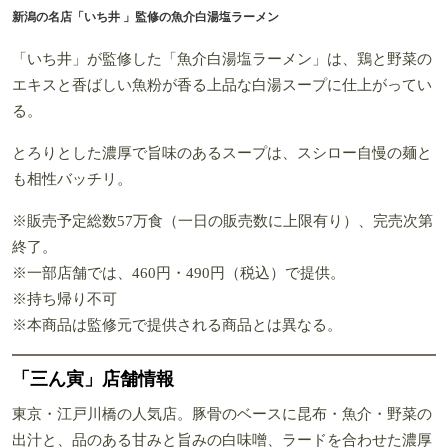
新潟の名店「いち井 」監修の魚介白湯塩ラーメン
「いち井」が監修した
「魚介白湯塩ラーメン」は、鶏と野菜の
エキスと香ばしい魚粉が香る上品な白湯スープに仕上がってい
る。
とろりとした濃厚で旨味のあるスープは、スシロー自慢の麺と
も相性バッチリ。
※販売予定総数57万食（一日の販売数に上限有り）、完売次第
終了。
※一部店舗では、460円・490円（税込）で提供。
※持ち帰り不可
※本商品は監修元で提供される商品とは異なる。
「三ん寅」店舗情報
東京・江戸川橋の人気店。豚骨のベースに昆布・魚介・野菜の
出汁と、品のある甘みと旨みの白味噌、ラードを合わせた濃厚