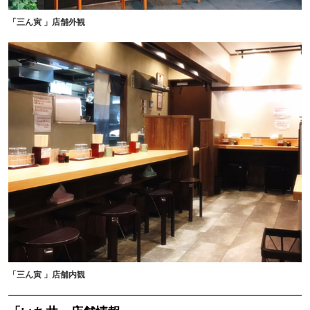
「三ん寅 」店舗外観
「三ん寅 」店舗内観