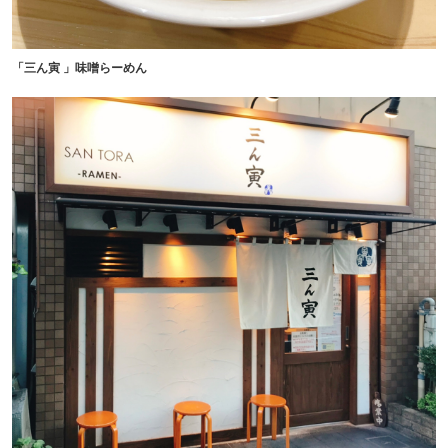
「三ん寅 」味噌らーめん