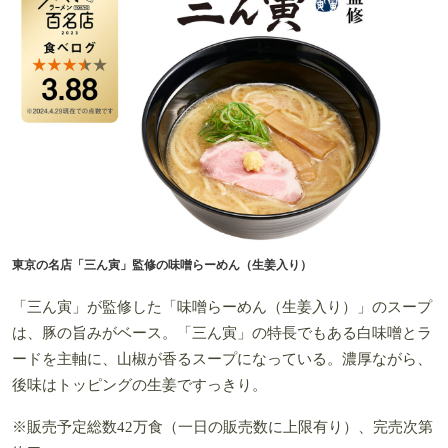
東京の名店「三ん寅」監修の味噌らーめん（生姜入り）
「
三ん寅」が監修した「味噌らーめん（生姜入り）」のスープ
は、豚の旨みがベース。「
三ん寅」の特長でもある白味噌とラ
ードを主軸に、山椒が香るスープになっている。濃厚ながら、
後味はトッピングの生姜ですっきり。
※販売予定総数42万食（
一日の販売数に上限有り）、完売次第