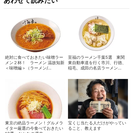
あわせて読みたい
絶対に食べておきたい味噌ラー
至福のラーメン千葉5選 東関
メン２杯！ ラーメン 温故知新
東自動車道を行く市川、行徳、
＜味噌編＞（ラーメン/...
稲毛、成田の名店ラーメン...
東京の絶品ラーメン！グルメラ
宝くじ当たる人だけがやってい
イター厳選の今食べておきたい
ること、教えます