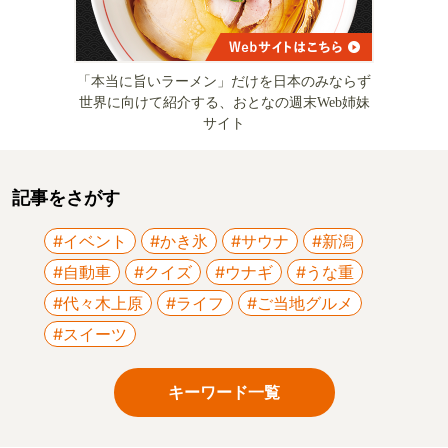
「本当に旨いラーメン」だけを日本のみならず
世界に向けて紹介する、おとなの週末Web姉妹
サイト
記事をさがす
#イベント
#かき氷
#サウナ
#新潟
#自動車
#クイズ
#ウナギ
#うな重
#代々木上原
#ライフ
#ご当地グルメ
#スイーツ
キーワード一覧