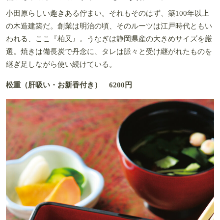
小田原らしい趣きある佇まい。それもそのはず、築100年以上
の木造建築だ。創業は明治の頃、そのルーツは江戸時代ともい
われる、ここ『柏又』。うなぎは静岡県産の大きめサイズを厳
選。焼きは備長炭で丹念に、タレは脈々と受け継がれたものを
継ぎ足しながら使い続けている。
松重（肝吸い・お新香付き） 6200円