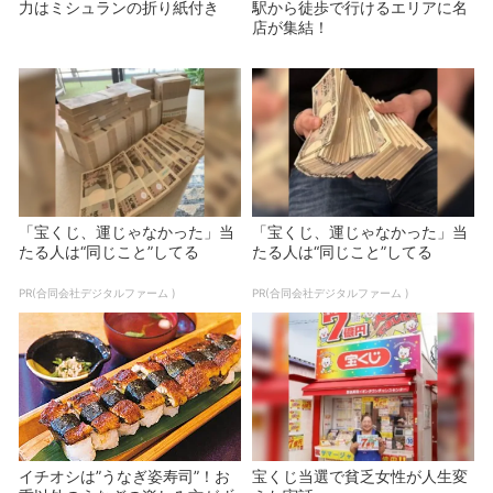
力はミシュランの折り紙付き
駅から徒歩で行けるエリアに名
店が集結！
「宝くじ、運じゃなかった」当
「宝くじ、運じゃなかった」当
たる人は“同じこと”してる
たる人は“同じこと”してる
PR(合同会社デジタルファーム )
PR(合同会社デジタルファーム )
イチオシは”うなぎ姿寿司”！お
宝くじ当選で貧乏女性が人生変