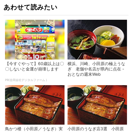
あわせて読みたい
【今すぐやって】60歳以上は〇
横浜、川崎、小田原の極上うな
〇しないと金運が崩壊します
ぎ 老舗や名店が県内に点在 -
おとなの週末Web
PR(合同会社デジタルファーム )
鳥かつ楼（小田原／うなぎ）実
小田原のうなぎ店3選 小田原