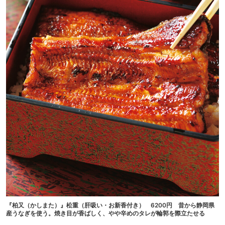
『柏又（かしまた）』松重（肝吸い・お新香付き） 6200円 昔から静岡県
産うなぎを使う。焼き目が香ばしく、やや辛めのタレが輪郭を際立たせる