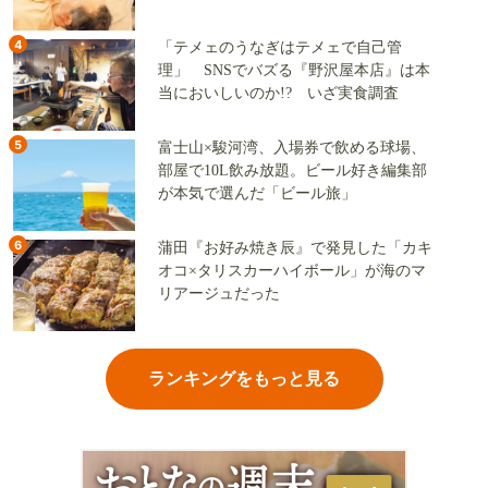
地
4
「テメェのうなぎはテメェで自己管
理」 SNSでバズる『野沢屋本店』は本
当においしいのか!? いざ実食調査
5
富士山×駿河湾、入場券で飲める球場、
部屋で10L飲み放題。ビール好き編集部
が本気で選んだ「ビール旅」
6
蒲田『お好み焼き辰』で発見した「カキ
オコ×タリスカーハイボール」が海のマ
リアージュだった
ランキングをもっと見る