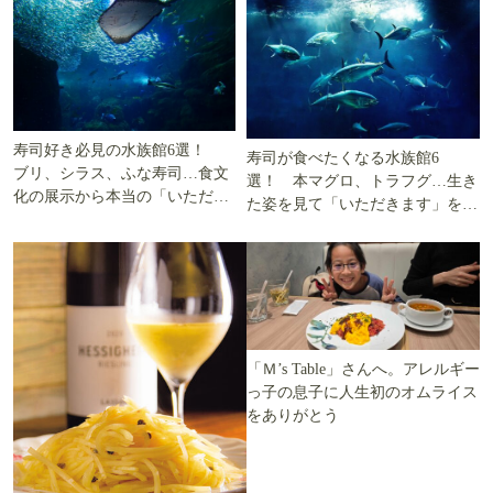
寿司好き必見の水族館6選！
寿司が食べたくなる水族館6
ブリ、シラス、ふな寿司…食文
選！ 本マグロ、トラフグ…生き
化の展示から本当の「いただき
た姿を見て「いただきます」を考
ます」を知る
える
「Ｍ’s Table」さんへ。アレルギー
っ子の息子に人生初のオムライス
をありがとう