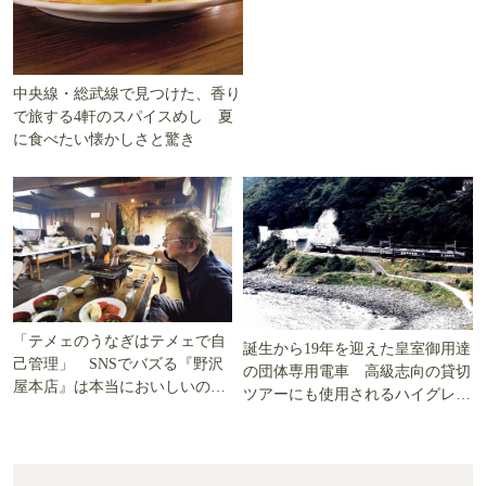
中央線・総武線で見つけた、香り
で旅する4軒のスパイスめし 夏
に食べたい懐かしさと驚き
「テメェのうなぎはテメェで自
誕生から19年を迎えた皇室御用達
己管理」 SNSでバズる『野沢
の団体専用電車 高級志向の貸切
屋本店』は本当においしいの
ツアーにも使用されるハイグレー
か!? いざ実食調査
ド電車とは