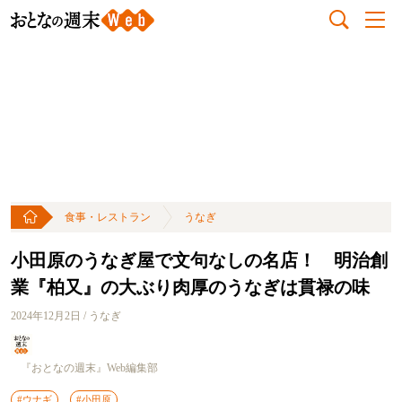
食事・レストラン
うなぎ
小田原のうなぎ屋で文句なしの名店！ 明治創
業『柏又』の大ぶり肉厚のうなぎは貫禄の味
2024年12月2日 / うなぎ
『おとなの週末』Web編集部
#ウナギ
#小田原