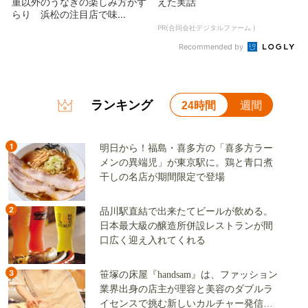
重以外のうなぎの楽しみ方がず
えた実話
らり 浜松の注目店で味...
PR(合同会社デジタルファーム )
Recommended by
ランキング
24時間
週間
1
明日から！福島・喜多方の「喜多方ラー
メンの異端児」が東京駅に。鶏と青口煮
干しの名店が期間限定で登場
2
品川駅直結で出来たてビールが飲める。
日本最大級の醸造所併設レストランが間
口広く迎え入れてくれる
3
笹塚の床屋『handsam』は、ファッション
業界出身の店主が理容と美容のダブルラ
イセンスで挑む新しいカルチャー発信基