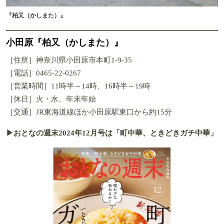
『柏又（かしまた）』
小田原『柏又（かしまた）』
［住所］神奈川県小田原市本町1-9-35
［電話］0465-22-0267
［営業時間］11時半～14時、16時半～19時
［休日］火・水、年末年始
［交通］JR東海道線ほか小田原駅東口から約15分
▶おとなの週末2024年12月号は「町中華、ときどきガチ中華」