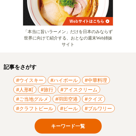
「本当に旨いラーメン」だけを日本のみならず
世界に向けて紹介する、おとなの週末Web姉妹
サイト
記事をさがす
#ウイスキー
#ハイボール
#中華料理
#人形町
#旅行
#アイスクリーム
#ご当地グルメ
#羽田空港
#クイズ
#クラフトビール
#ビール
#ブルワリー
キーワード一覧