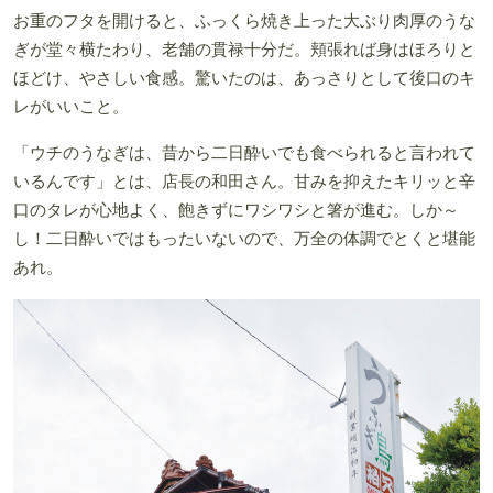
お重のフタを開けると、ふっくら焼き上った大ぶり肉厚のうな
ぎが堂々横たわり、老舗の貫禄十分だ。頬張れば身はほろりと
ほどけ、やさしい食感。驚いたのは、あっさりとして後口のキ
レがいいこと。
「ウチのうなぎは、昔から二日酔いでも食べられると言われて
いるんです」とは、店長の和田さん。甘みを抑えたキリッと辛
口のタレが心地よく、飽きずにワシワシと箸が進む。しか～
し！二日酔いではもったいないので、万全の体調でとくと堪能
あれ。