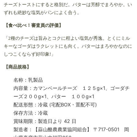
チーズトーストにすると格別だ。バターは芳醇でまろやか。い
ずれも絶妙な塩気がパンによく合う。
【食べ比べ！審査員の評価】
「2種のチーズは旨みとコクに程よい塩気が秀逸。とくにミル
キーなゴーダはラクレットにも向く。バターはまろやかなのに
しつこくならず好印象!」
【商品規格】
名称：乳製品
内容量：カマンベールチーズ １２５g×1、ゴーダチ
ーズ２００g×1、バター １００g×1
配送形態：冷蔵 (宅配BOX・置配不可)
保存方法：冷蔵
賞味期限：製造日より 42 日
製造者：【蒜山酪農農業協同組合】 〒717-0501 岡