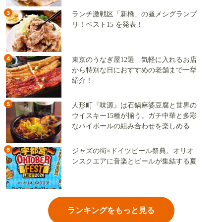
3
ランチ激戦区「新橋」の昼メシグランプ
リ！ベスト15 を発表！
4
東京のうなぎ屋12選 気軽に入れるお店
から特別な日におすすめの老舗まで一挙
紹介！
5
人形町『味源』は石鍋麻婆豆腐と世界の
ウイスキー15種が揃う。ガチ中華と多彩
なハイボールの組み合わせを楽しめる
6
ジャズの街×ドイツビール祭典。オリオ
ンスクエアに音楽とビールが集結する夏
ランキングをもっと見る