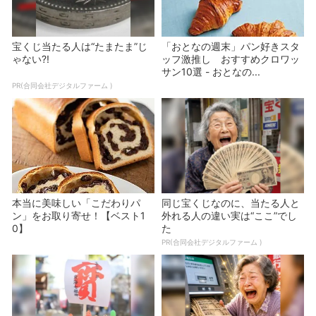
宝くじ当たる人は“たまたま”じ
「おとなの週末」パン好きスタ
ゃない?!
ッフ激推し おすすめクロワッ
サン10選 - おとなの...
PR(合同会社デジタルファーム )
本当に美味しい「こだわりパ
同じ宝くじなのに、当たる人と
ン」をお取り寄せ！【ベスト1
外れる人の違い実は“ここ”でし
0】
た
PR(合同会社デジタルファーム )