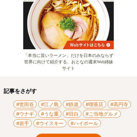
「本当に旨いラーメン」だけを日本のみならず
世界に向けて紹介する、おとなの週末Web姉妹
サイト
記事をさがす
#世田谷
#江ノ島
#鉄道
#喫茶店
#高円寺
#ウナギ
#うな重
#目白
#ご当地グルメ
#岩手
#ウイスキー
#ハイボール