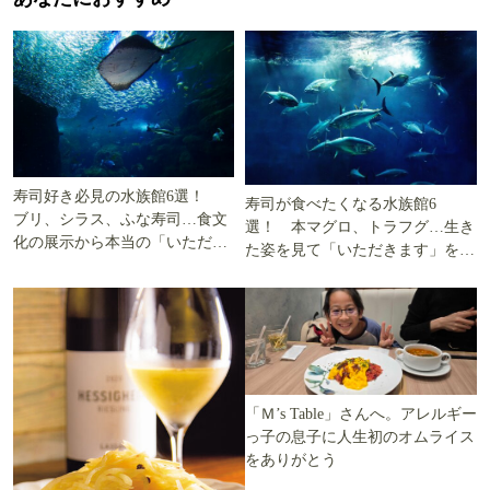
寿司好き必見の水族館6選！
寿司が食べたくなる水族館6
ブリ、シラス、ふな寿司…食文
選！ 本マグロ、トラフグ…生き
化の展示から本当の「いただき
た姿を見て「いただきます」を考
ます」を知る
える
「Ｍ’s Table」さんへ。アレルギー
っ子の息子に人生初のオムライス
をありがとう