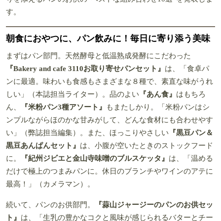
す。
朝食におやつに、パン飲みに！毎日に寄り添う美味
まずはパン部門。天然酵母と低温熟成発酵にこだわった
『Bakery and cafe 3110お取り寄せパンセット』
は、「食卓パ
ンに最適。味わいも食感もさまざまな８種で、素直な味がうれ
しい」（本誌担当ライター）。品のよい
『あん食』
はもちろ
ん、
『米粉パン3種アソート』
もまたしかり。「米粉パンはシ
ンプルながらほのかな甘みがして、どんな食材にも合わせやす
い」（弊誌担当編集）。また、ほっこりやさしい
『黒豆パン＆
黒豆あんぱんセット』
は、小腹が空いたときのストックフード
に。
『紀州ジビエと金山寺味噌のブルスケッタ』
は、「温める
だけで極上のつまみパンに。休日のブランチやワインのアテに
最高！」（カメラマン）。
続いて、パンのお供部門。
『蒜山ジャージーのパンのお供セッ
ト』
は、「生乳の豊かなコクと風味が感じられるバターとチー