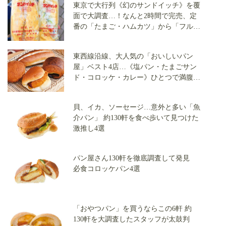
東京で大行列《幻のサンドイッチ》を覆
面で大調査…！なんと2時間で完売、定
番の「たまご・ハムカツ」から「フルー
ツサンド」まで全3店で実食
東西線沿線、大人気の「おいしいパン
屋」ベスト4店…《塩パン・たまごサン
ド・コロッケ・カレー》ひとつで満腹の
「意外な商品」を覆面で調査
貝、イカ、ソーセージ…意外と多い「魚
介パン」 約130軒を食べ歩いて見つけた
激推し4選
パン屋さん130軒を徹底調査して発見
必食コロッケパン4選
「おやつパン」を買うならこの6軒 約
130軒を大調査したスタッフが太鼓判