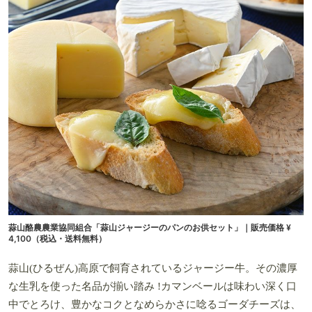
蒜山酪農農業協同組合「蒜山ジャージーのパンのお供セット」｜販売価格 ¥
4,100（税込・送料無料）
蒜山(ひるぜん)高原で飼育されているジャージー牛。その濃厚
な生乳を使った名品が揃い踏み !カマンベールは味わい深く口
中でとろけ、豊かなコクとなめらかさに唸るゴーダチーズは、