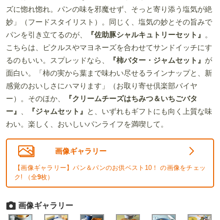
ズに惚れ惚れ。パンの味を邪魔せず、そっと寄り添う塩気が絶
妙」（フードスタイリスト）。同じく、塩気の妙とその旨みで
パンを引き立てるのが、
『佐助豚シャルキュトリーセット』
。
こちらは、ピクルスやマヨネーズを合わせてサンドイッチにす
るのもいい。スプレッドなら、
『柿バター・ジャムセット』
が
面白い。「柿の実から葉まで味わい尽せるラインナップと、新
感覚のおいしさにハマります」（お取り寄せ倶楽部バイヤ
ー）。そのほか、
『クリームチーズはちみつ＆いちごバタ
ー』
、
『ジャムセット』
と、いずれもギフトにも向く上質な味
わい。楽しく、おいしいパンライフを満喫して。
画像ギャラリー
【画像ギャラリー】パン＆パンのお供ベスト10！ の画像をチェッ
ク! （全
9
枚）
画像ギャラリー