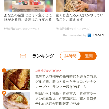
あなたの金運はどう？宝くじに
宝くじ当たる人だけがやってい
縁がある時、金運はこう変わる
ること、教えます
PR(合同会社デジタルファーム )
PR(合同会社デジタルファーム )
Recommended by
ランキング
24時間
週間
1
ご当地グルメ“旅”歩き
花巻で大谷翔平の高校時代を辿るご当地
グルメ旅。勝つと食べたチョコバナナク
レープや「サンマー焼きそば」も
2
明日から！福島・喜多方の「喜多方ラー
メンの異端児」が東京駅に。鶏と青口煮
干しの名店が期間限定で登場