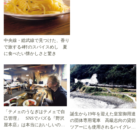
中央線・総武線で見つけた、香り
で旅する4軒のスパイスめし 夏
に食べたい懐かしさと驚き
「テメェのうなぎはテメェで自
誕生から19年を迎えた皇室御用達
己管理」 SNSでバズる『野沢
の団体専用電車 高級志向の貸切
屋本店』は本当においしいの
ツアーにも使用されるハイグレー
か!? いざ実食調査
ド電車とは