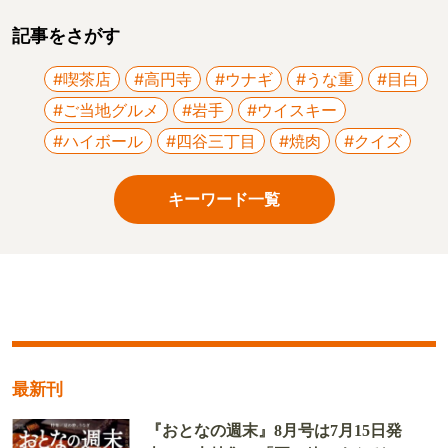
記事をさがす
#喫茶店
#高円寺
#ウナギ
#うな重
#目白
#ご当地グルメ
#岩手
#ウイスキー
#ハイボール
#四谷三丁目
#焼肉
#クイズ
キーワード一覧
最新刊
『おとなの週末』8月号は7月15日発