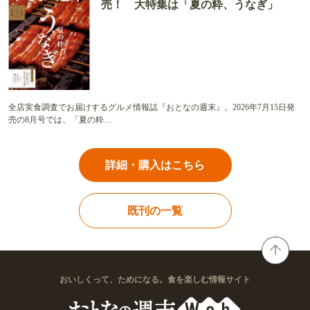
売！ 大特集は「夏の粋、うなぎ」
全店実食調査でお届けするグルメ情報誌『おとなの週末』。2026年7月15日発
売の8月号では、「夏の粋…
詳細・購入はこちら
既刊の一覧
おいしくって、ためになる。食を楽しむ情報サイト