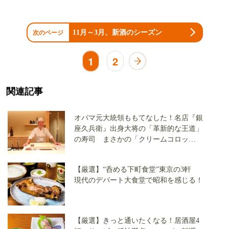
11月～3月、新酒のシーズン
次のページ
1
2
関連記事
オバマ元大統領ももてなした！名店『銀
座久兵衛』出身大将の「革新的な王道」
の寿司 まさかの「クリームコロッ
ケ」！この値段でこの内容!?の衝撃【実
食レポート】
【厳選】“呑める下町食堂”東京の3軒
現代のデパート大食堂で昭和を感じる！
【厳選】きっと通いたくなる！居酒屋4