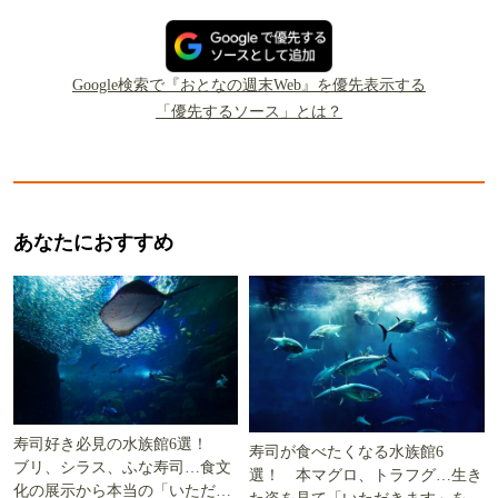
Google検索で『おとなの週末Web』を優先表示する
「優先するソース」とは？
あなたにおすすめ
寿司好き必見の水族館6選！
寿司が食べたくなる水族館6
ブリ、シラス、ふな寿司…食文
選！ 本マグロ、トラフグ…生き
化の展示から本当の「いただき