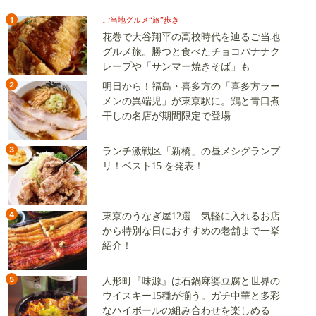
1
ご当地グルメ“旅”歩き
花巻で大谷翔平の高校時代を辿るご当地
グルメ旅。勝つと食べたチョコバナナク
レープや「サンマー焼きそば」も
2
明日から！福島・喜多方の「喜多方ラー
メンの異端児」が東京駅に。鶏と青口煮
干しの名店が期間限定で登場
3
ランチ激戦区「新橋」の昼メシグランプ
リ！ベスト15 を発表！
4
東京のうなぎ屋12選 気軽に入れるお店
から特別な日におすすめの老舗まで一挙
紹介！
5
人形町『味源』は石鍋麻婆豆腐と世界の
ウイスキー15種が揃う。ガチ中華と多彩
なハイボールの組み合わせを楽しめる