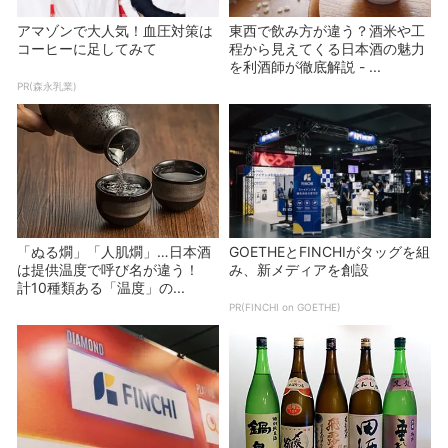
アマゾンで大人気！血圧対策は
東西で飲み方が違う？酒米や工
コーヒーに足してみて
程から見えてくる日本酒の魅力
を利酒師が徹底解説 - ...
PR(森永乳業)
「ぬる燗」「人肌燗」…日本酒
GOETHEとFINCHIがタッグを組
は提供温度で呼び名が違う！
み、新メディアを創設
計10種類ある「温度」の...
PR(FINCHI on GOETHE)