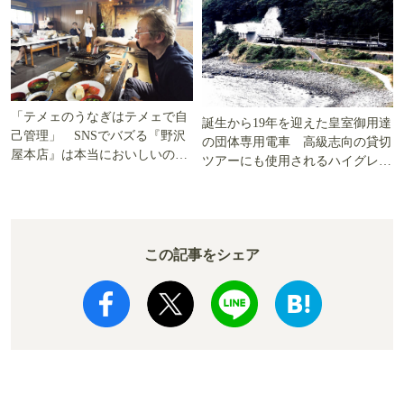
「テメェのうなぎはテメェで自
誕生から19年を迎えた皇室御用達
己管理」 SNSでバズる『野沢
の団体専用電車 高級志向の貸切
屋本店』は本当においしいの
ツアーにも使用されるハイグレー
か!? いざ実食調査
ド電車とは
この記事をシェア