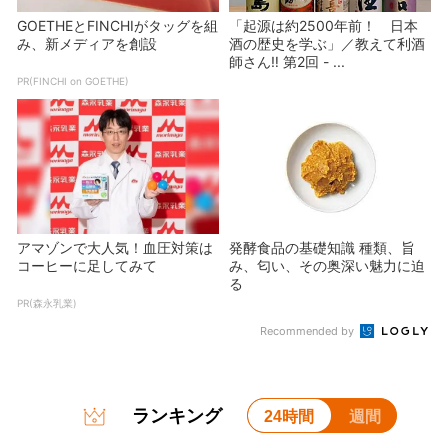
GOETHEとFINCHIがタッグを組
「起源は約2500年前！ 日本
み、新メディアを創設
酒の歴史を学ぶ」／教えて利酒
師さん‼ 第2回 - ...
PR(FINCHI on GOETHE)
アマゾンで大人気！血圧対策は
発酵食品の基礎知識 種類、旨
コーヒーに足してみて
み、匂い、その奥深い魅力に迫
る
PR(森永乳業)
Recommended by
ランキング
24時間
週間