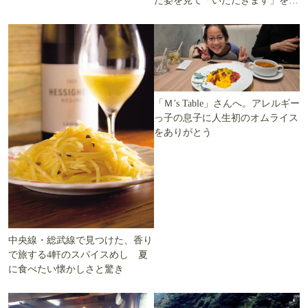
た姿を見て「いただきます」を考
ます」を知る
える
「Ｍ’s Table」さんへ。アレルギー
っ子の息子に人生初のオムライス
をありがとう
中央線・総武線で見つけた、香り
で旅する4軒のスパイスめし 夏
に食べたい懐かしさと驚き