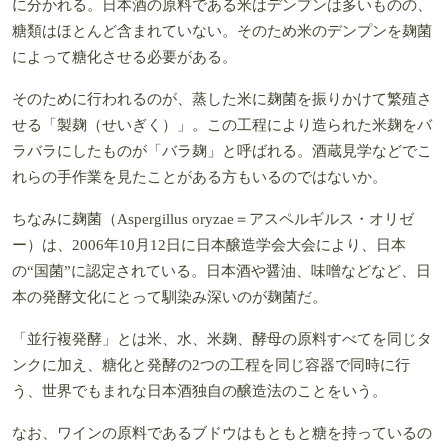
に分かれる。日本酒の原料である米はデンプンは多いものの、
糖類はほとんど含まれていない。そのため米のデンプンを麹菌
によって糖化させる必要がある。
そのために行われるのが、蒸した米に麹菌を振りかけて繁殖さ
せる「製麹（せいぎく）」。この工程により造られた米麹をバ
ラバラにしたものが「バラ麹」と呼ばれる。酒蔵見学などでこ
れらの手作業を見たことがある方もいるのではないか。
ちなみに麹菌（Aspergillus oryzae＝アスペルギルス・オリゼ
ー）は、2006年10月12日に日本醸造学会大会により、日本
の“国菌”に認定されている。日本酒や醤油、味噌などなど、日
本の発酵文化にとって馴染み深いのが麹菌だ。
「並行複発酵」とは米、水、米麹、酵母の原料すべてを同じタ
ンクに加え、糖化と発酵の2つの工程を同じ容器で同時に行
う、世界でもまれな日本酒独自の醸造法のことをいう。
なお、ワインの原料であるブドウはもともと糖を持っているの