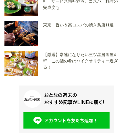
軒 サービス精神満点、コスパ、料理の
完成度も
東京 旨い＆高コスパの焼き鳥店11選
【厳選】常連になりたい三ツ星居酒屋4
軒 この酒の肴はハイクオリティー過ぎ
る！