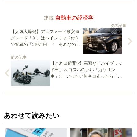
連載
自動車の経済学
次の記事
【人気大爆発】アルファード最安値
グレード「Ｘ」はハイブリッド付き
で驚異の「510万円」!! それなのに
「受注停止中」ってホントか？
前の記事
【これは難問!?】高額な「ハイブリッ
ド車」vs.コスパのいい「ガソリン
車」!! いったい何キロ走ったら「元
が取れる」の？ コンパクトからミ
ニバンまで徹底比較
あわせて読みたい