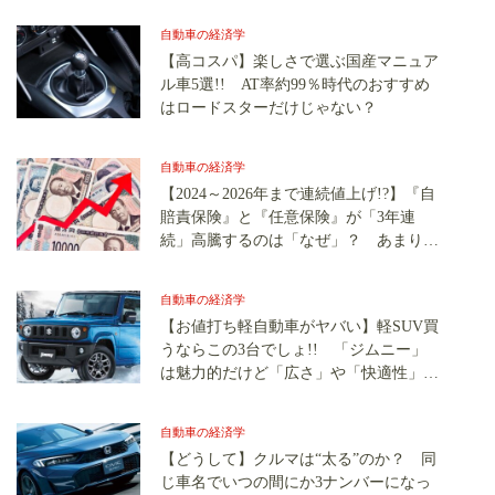
比較
自動車の経済学
【高コスパ】楽しさで選ぶ国産マニュア
ル車5選!! AT率約99％時代のおすすめ
はロードスターだけじゃない？
自動車の経済学
【2024～2026年まで連続値上げ!?】『自
賠責保険』と『任意保険』が「3年連
続」高騰するのは「なぜ」？ あまりの
「逆風」に泣けてくる
自動車の経済学
【お値打ち軽自動車がヤバい】軽SUV買
うならこの3台でしょ!! 「ジムニー」
は魅力的だけど「広さ」や「快適性」に
優れたモデルも見逃せない
自動車の経済学
【どうして】クルマは“太る”のか？ 同
じ車名でいつの間にか3ナンバーになっ