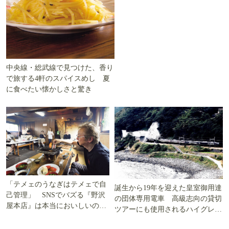
中央線・総武線で見つけた、香り
で旅する4軒のスパイスめし 夏
に食べたい懐かしさと驚き
「テメェのうなぎはテメェで自
誕生から19年を迎えた皇室御用達
己管理」 SNSでバズる『野沢
の団体専用電車 高級志向の貸切
屋本店』は本当においしいの
ツアーにも使用されるハイグレー
か!? いざ実食調査
ド電車とは