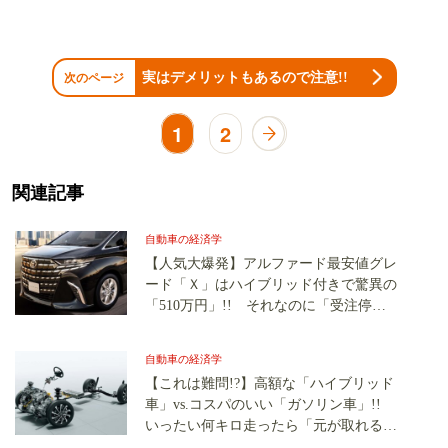
実はデメリットもあるので注意!!
次のページ
1
2
関連記事
自動車の経済学
【人気大爆発】アルファード最安値グレ
ード「Ｘ」はハイブリッド付きで驚異の
「510万円」!! それなのに「受注停止
中」ってホントか？
自動車の経済学
【これは難問!?】高額な「ハイブリッド
車」vs.コスパのいい「ガソリン車」!!
いったい何キロ走ったら「元が取れる」
の？ コンパクトからミニバンまで徹底