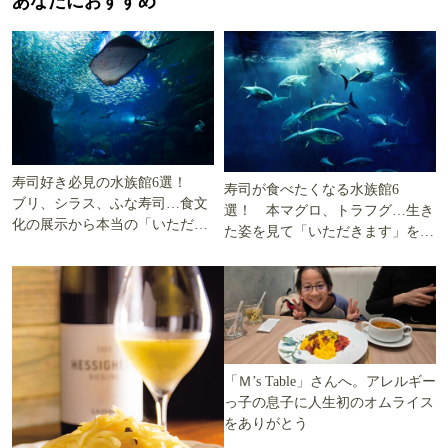
あなたにおすすめ
寿司好き必見の水族館6選！
寿司が食べたくなる水族館6
ブリ、シラス、ふな寿司…食文
選！ 本マグロ、トラフグ…生き
化の展示から本当の「いただき
た姿を見て「いただきます」を考
ます」を知る
える
「Ｍ’s Table」さんへ。アレルギー
っ子の息子に人生初のオムライス
をありがとう