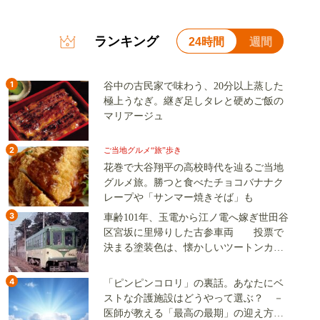
ランキング
24時間
週間
1
谷中の古民家で味わう、20分以上蒸した
極上うなぎ。継ぎ足しタレと硬めご飯の
マリアージュ
2
ご当地グルメ“旅”歩き
花巻で大谷翔平の高校時代を辿るご当地
グルメ旅。勝つと食べたチョコバナナク
レープや「サンマー焼きそば」も
3
車齢101年、玉電から江ノ電へ嫁ぎ世田谷
区宮坂に里帰りした古参車両 投票で
決まる塗装色は、懐かしいツートンカラ
ーか、グリーン単色か
4
「ピンピンコロリ」の裏話。あなたにベ
ストな介護施設はどうやって選ぶ？ －
医師が教える「最高の最期」の迎え方