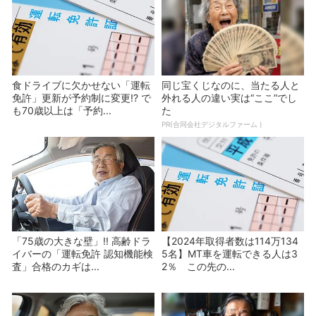
食ドライブに欠かせない「運転
同じ宝くじなのに、当たる人と
免許」更新が予約制に変更!? で
外れる人の違い実は“ここ”でし
も70歳以上は「予約...
た
PR(合同会社デジタルファーム )
「75歳の大きな壁」!! 高齢ドラ
【2024年取得者数は114万134
イバーの「運転免許 認知機能検
5名】MT車を運転できる人は3
査」合格のカギは...
2％ この先の...