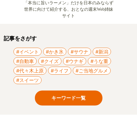
「本当に旨いラーメン」だけを日本のみならず
世界に向けて紹介する、おとなの週末Web姉妹
サイト
記事をさがす
#イベント
#かき氷
#サウナ
#新潟
#自動車
#クイズ
#ウナギ
#うな重
#代々木上原
#ライフ
#ご当地グルメ
#スイーツ
キーワード一覧