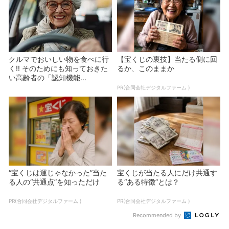
クルマでおいしい物を食べに行
【宝くじの裏技】当たる側に回
く!! そのためにも知っておきた
るか、このままか
い高齢者の「認知機能...
PR(合同会社デジタルファーム )
“宝くじは運じゃなかった”当た
宝くじが当たる人にだけ共通す
る人の“共通点”を知っただけ
る“ある特徴”とは？
PR(合同会社デジタルファーム )
PR(合同会社デジタルファーム )
Recommended by