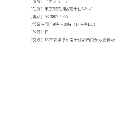
［店名］『オンリー』
［住所］東京都荒川区南千住5-21-8
［電話］03-3807-5955
［営業時間］9時〜18時（17時半LO）
［休日］日
［交通］JR常磐線ほか南千住駅西口から徒歩4