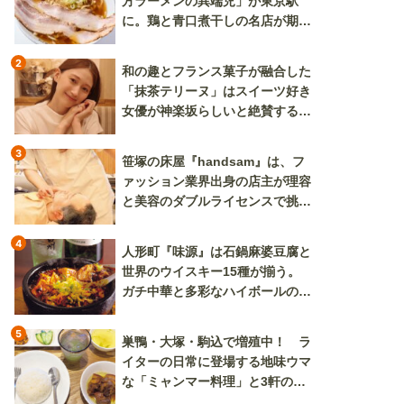
方ラーメンの異端児」が東京駅
に。鶏と青口煮干しの名店が期間
限定で登場
2
和の趣とフランス菓子が融合した
「抹茶テリーヌ」はスイーツ好き
女優が神楽坂らしいと絶賛する逸
品
3
笹塚の床屋『handsam』は、フ
ァッション業界出身の店主が理容
と美容のダブルライセンスで挑む
新しいカルチャー発信基地
4
人形町『味源』は石鍋麻婆豆腐と
世界のウイスキー15種が揃う。
ガチ中華と多彩なハイボールの組
み合わせを楽しめる
5
巣鴨・大塚・駒込で増殖中！ ラ
イターの日常に登場する地味ウマ
な「ミャンマー料理」と3軒のニ
ラ玉