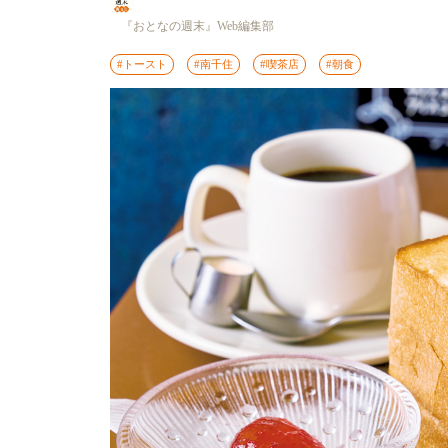
『おとなの週末』Web編集部
#トースト
#南千住
#喫茶店
#朝食