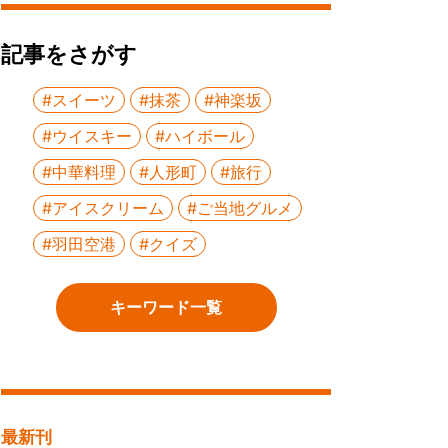
記事をさがす
#スイーツ
#抹茶
#神楽坂
#ウイスキー
#ハイボール
#中華料理
#人形町
#旅行
#アイスクリーム
#ご当地グルメ
#羽田空港
#クイズ
キーワード一覧
最新刊