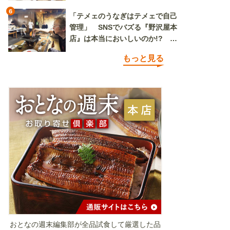
6
「テメェのうなぎはテメェで自己
管理」 SNSでバズる『野沢屋本
店』は本当においしいのか!? い
ざ実食調査
もっと見る
おとなの週末編集部が全品試食して厳選した品