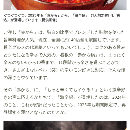
ぐつぐつぐつ。2025年も『赤から』から、「激辛鍋」（1人前2189円。税
込）が登場しています（提供画像）
ご存じ『赤から』は、独自の比率でブレンドした味噌を使った
旨辛料理が人気。現在、全国に約140店舗を展開しています。
旨辛グルメの代表格といってもいいでしょう。コクのある旨み
とクセになる辛さで人気の、看板の「赤から鍋」は、まったく
辛みのない0から10番まで、11段階から辛さを選ぶことがで
き、さまざまなレベル（笑）の辛いモン好きに対応。そんな懐
の深さもウケています。
その『赤から』に、「もっと辛くてもイケる！」という激辛好
きの声に応えるかたちで、「激辛鍋」が登場したのは、2024年
のこと。これが好評だったことから、2025年も期間限定で、再
登場する運びとなったのだとか。