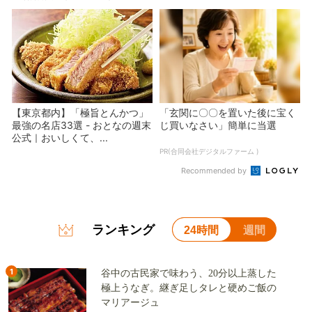
【東京都内】「極旨とんかつ」
「玄関に〇〇を置いた後に宝く
最強の名店33選 - おとなの週末
じ買いなさい」簡単に当選
公式｜おいしくて、...
PR(合同会社デジタルファーム )
Recommended by
ランキング
24時間
週間
1
谷中の古民家で味わう、20分以上蒸した
極上うなぎ。継ぎ足しタレと硬めご飯の
マリアージュ