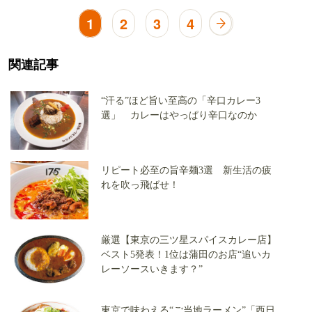
1
2
3
4
関連記事
“汗る”ほど旨い至高の「辛口カレー3
選」 カレーはやっぱり辛口なのか
リピート必至の旨辛麺3選 新生活の疲
れを吹っ飛ばせ！
厳選【東京の三ツ星スパイスカレー店】
ベスト5発表！1位は蒲田のお店“追いカ
レーソースいきます？”
東京で味わえる“ご当地ラーメン”「西日