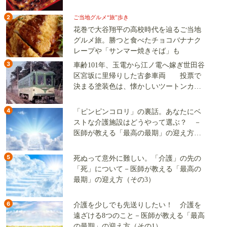
2
ご当地グルメ“旅”歩き
花巻で大谷翔平の高校時代を辿るご当地
グルメ旅。勝つと食べたチョコバナナク
レープや「サンマー焼きそば」も
3
車齢101年、玉電から江ノ電へ嫁ぎ世田谷
区宮坂に里帰りした古参車両 投票で
決まる塗装色は、懐かしいツートンカラ
ーか、グリーン単色か
4
「ピンピンコロリ」の裏話。あなたにベ
ストな介護施設はどうやって選ぶ？ －
医師が教える「最高の最期」の迎え方
（その2）
5
死ぬって意外に難しい。「介護」の先の
「死」について－医師が教える「最高の
最期」の迎え方（その3）
6
介護を少しでも先送りしたい！ 介護を
遠ざける8つのこと－医師が教える「最高
の最期」の迎え方（その1）