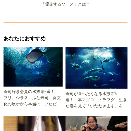
「優先するソース」とは？
あなたにおすすめ
寿司好き必見の水族館6選！
寿司が食べたくなる水族館6
ブリ、シラス、ふな寿司…食文
選！ 本マグロ、トラフグ…生き
化の展示から本当の「いただき
た姿を見て「いただきます」を考
ます」を知る
える