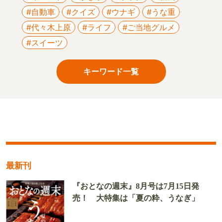
#自動車
#クイズ
#ウナギ
#うな重
#代々木上原
#ライフ
#ご当地グルメ
#スイーツ
キーワード一覧
最新刊
『おとなの週末』8月号は7月15日発
売！ 大特集は「夏の粋、うなぎ」