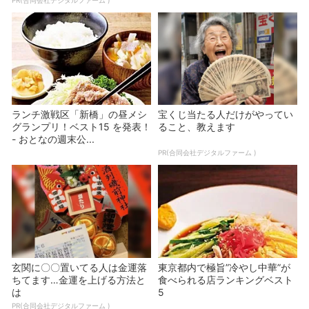
ランチ激戦区「新橋」の昼メシ
宝くじ当たる人だけがやってい
グランプリ！ベスト15 を発表！
ること、教えます
- おとなの週末公...
PR(合同会社デジタルファーム )
玄関に〇〇置いてる人は金運落
東京都内で極旨”冷やし中華”が
ちてます…金運を上げる方法と
食べられる店ランキングベスト
は
5
PR(合同会社デジタルファーム )