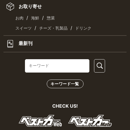
お取り寄せ
/
/
お肉
海鮮
惣菜
/
/
スイーツ
チーズ・乳製品
ドリンク
最新刊
キーワード一覧
CHECK US!