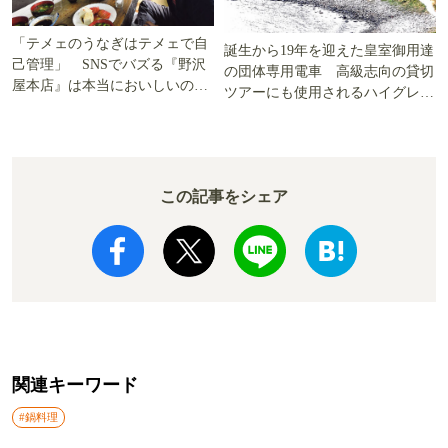
「テメェのうなぎはテメェで自
誕生から19年を迎えた皇室御用達
己管理」 SNSでバズる『野沢
の団体専用電車 高級志向の貸切
屋本店』は本当においしいの
ツアーにも使用されるハイグレー
か!? いざ実食調査
ド電車とは
この記事をシェア
関連キーワード
#鍋料理