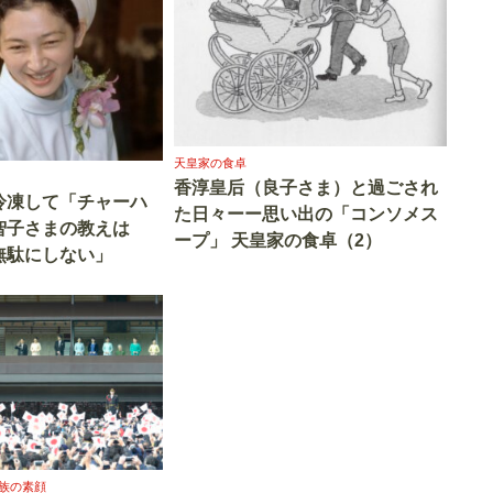
天皇家の食卓
香淳皇后（良子さま）と過ごされ
冷凍して「チャーハ
た日々ーー思い出の「コンソメス
智子さまの教えは
ープ」 天皇家の食卓（2）
無駄にしない」
族の素顔