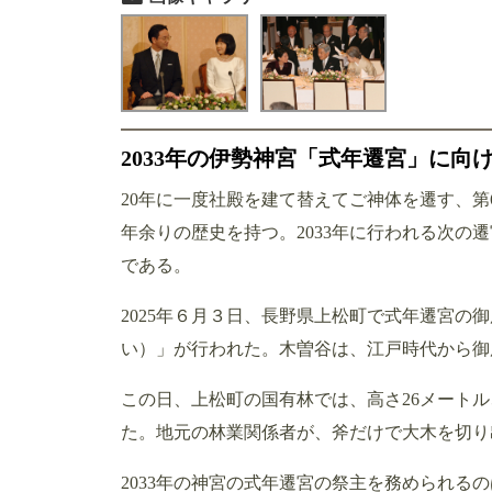
2033年の伊勢神宮「式年遷宮」に向
20年に一度社殿を建て替えてご神体を遷す、第
年余りの歴史を持つ。2033年に行われる次の
である。
2025年６月３日、長野県上松町で式年遷宮の
い）」が行われた。木曽谷は、江戸時代から御
この日、上松町の国有林では、高さ26メートル、
た。地元の林業関係者が、斧だけで大木を切り
2033年の神宮の式年遷宮の祭主を務められる