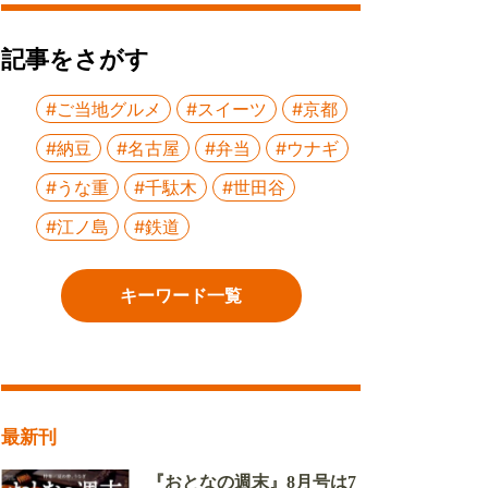
記事をさがす
#ご当地グルメ
#スイーツ
#京都
#納豆
#名古屋
#弁当
#ウナギ
#うな重
#千駄木
#世田谷
#江ノ島
#鉄道
キーワード一覧
最新刊
『おとなの週末』8月号は7