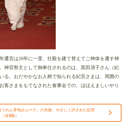
年遷宮は20年に一度、社殿を建て替えてご神体を遷す神
る。神宮祭主として御奉仕されるのは、黒田清子さん（紀
いる。おだやかなお人柄で知られる紀宮さまは、周囲の
お客さまをもてなされた食事会での、ほほえましいやり
ほうれん草包みムース」の失敗、やさしく許された紀宮
 （全
2
枚）