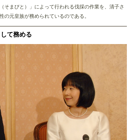
（そまびと）」によって行われる伐採の作業を、清子さ
性の元皇族が務められているのである。
として務める