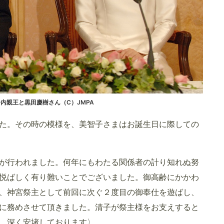
内親王と黒田慶樹さん（C）JMPA
われた。その時の模様を、美智子さまはお誕生日に際しての
宮が行われました。何年にもわたる関係者の計り知れぬ努
悦ばしく有り難いことでございました。御高齢にかかわ
、神宮祭主として前回に次ぐ２度目の御奉仕を遊ばし、
に務めさせて頂きました。清子が祭主様をお支えすると
、深く安堵しております〉