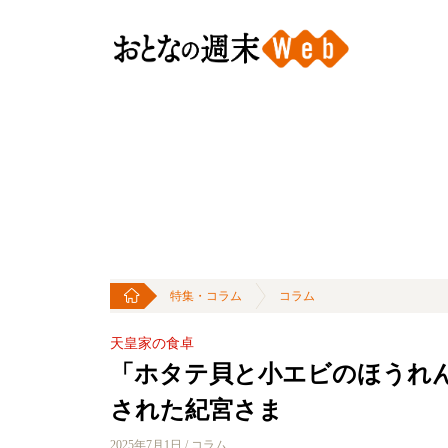
特集・コラム
コラム
天皇家の食卓
「ホタテ貝と小エビのほうれ
された紀宮さま
2025年7月1日 / コラム