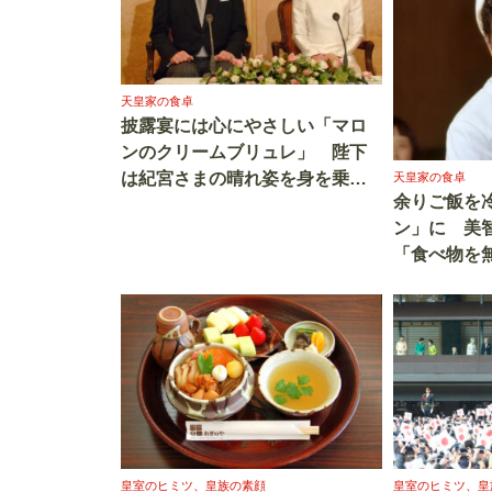
天皇家の食卓
披露宴には心にやさしい「マロ
ンのクリームブリュレ」 陛下
は紀宮さまの晴れ姿を身を乗り
天皇家の食卓
余りご飯を
出すように見つめられた
ン」に 美
「食べ物を
皇室のヒミツ、皇族の素顔
皇室のヒミツ、皇