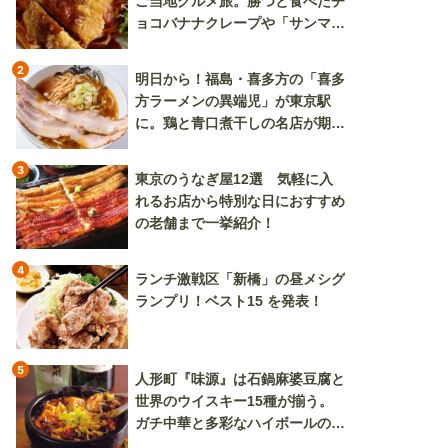
ご当地グルメ旅。勝つと食べたチ
ョコバナナクレープや「サンマー
焼きそば」も
2
明日から！福島・喜多方の「喜多
方ラーメンの異端児」が東京駅
に。鶏と青口煮干しの名店が期間
限定で登場
3
東京のうなぎ屋12選 気軽に入
れるお店から特別な日におすすめ
の老舗まで一挙紹介！
4
ランチ激戦区「新橋」の昼メシグ
ランプリ！ベスト15 を発表！
5
人形町『味源』は石鍋麻婆豆腐と
世界のウイスキー15種が揃う。
ガチ中華と多彩なハイボールの組
み合わせを楽しめる