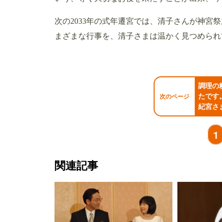
次の2033年の式年遷宮では、清子さんが神宮
まざまな行事を、清子さまは温かく見つめられ
調理の
たです
次のページ
紀宮さ
1
関連記事