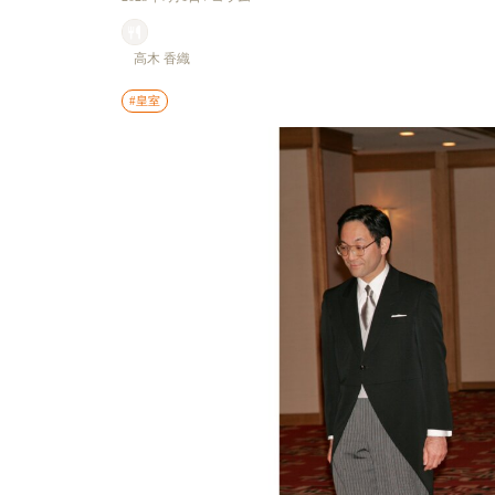
高木 香織
#皇室