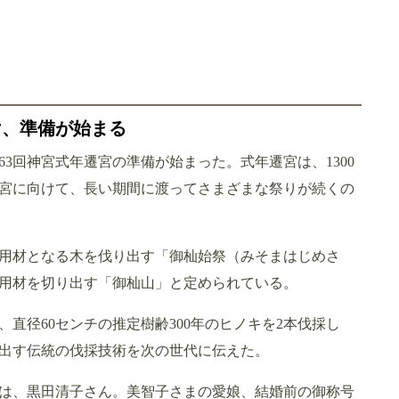
け、準備が始まる
63回神宮式年遷宮の準備が始まった。式年遷宮は、1300
遷宮に向けて、長い期間に渡ってさまざまな祭りが続くの
御用材となる木を伐り出す「御杣始祭（みそまはじめさ
用材を切り出す「御杣山」と定められている。
直径60センチの推定樹齢300年のヒノキを2本伐採し
出す伝統の伐採技術を次の世代に伝えた。
のは、黒田清子さん。美智子さまの愛娘、結婚前の御称号