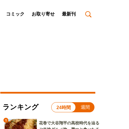
コミック
お取り寄せ
最新刊
ランキング
週間
24時間
1
花巻で大谷翔平の高校時代を辿る