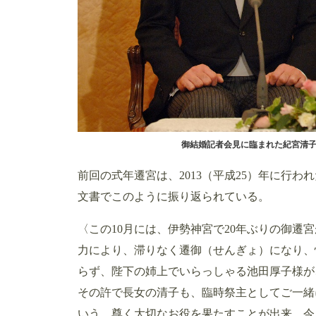
御結婚記者会見に臨まれた紀宮清子
前回の式年遷宮は、2013（平成25）年に行
文書でこのように振り返られている。
〈この10月には、伊勢神宮で20年ぶりの御遷
力により、滞りなく遷御（せんぎょ）になり、
らず、陛下の姉上でいらっしゃる池田厚子様が
その許で長女の清子も、臨時祭主としてご一緒
いう、尊く大切なお役を果たすことが出来、今