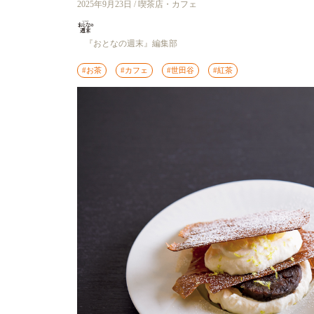
2025年9月23日 / 喫茶店・カフェ
『おとなの週末』編集部
#お茶
#カフェ
#世田谷
#紅茶