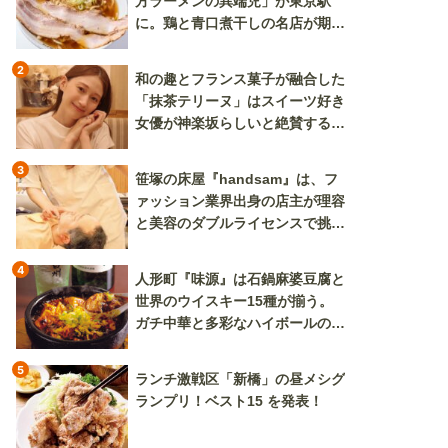
方ラーメンの異端児」が東京駅
に。鶏と青口煮干しの名店が期間
限定で登場
2
和の趣とフランス菓子が融合した
「抹茶テリーヌ」はスイーツ好き
女優が神楽坂らしいと絶賛する逸
品
3
笹塚の床屋『handsam』は、フ
ァッション業界出身の店主が理容
と美容のダブルライセンスで挑む
新しいカルチャー発信基地
4
人形町『味源』は石鍋麻婆豆腐と
世界のウイスキー15種が揃う。
ガチ中華と多彩なハイボールの組
み合わせを楽しめる
5
ランチ激戦区「新橋」の昼メシグ
ランプリ！ベスト15 を発表！