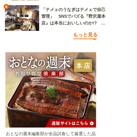
6
「テメェのうなぎはテメェで自己
管理」 SNSでバズる『野沢屋本
店』は本当においしいのか!? い
ざ実食調査
もっと見る
おとなの週末編集部が全品試食して厳選した品