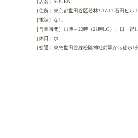
［店名］SOUEN
［住所］東京都世田谷区若林3-17-11 石田ビル 
［電話］なし
［営業時間］11時～22時（21時LO）、日・祝11
［休日］水
［交通］東急世田谷線松陰神社前駅から徒歩1