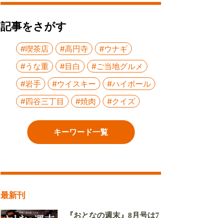
記事をさがす
#喫茶店
#高円寺
#ウナギ
#うな重
#目白
#ご当地グルメ
#岩手
#ウイスキー
#ハイボール
#四谷三丁目
#焼肉
#クイズ
キーワード一覧
最新刊
『おとなの週末』8月号は7