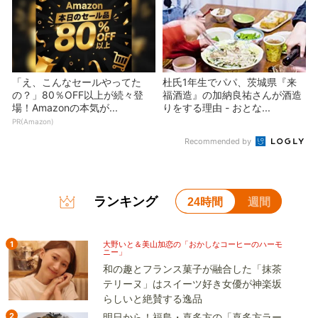
「え、こんなセールやってた
杜氏1年生でパパ、茨城県『来
の？」80％OFF以上が続々登
福酒造』の加納良祐さんが酒造
場！Amazonの本気が...
りをする理由 - おとな...
PR(Amazon)
Recommended by
ランキング
24時間
週間
1
大野いと＆美山加恋の「おかしなコーヒーのハーモ
ニー」
和の趣とフランス菓子が融合した「抹茶
テリーヌ」はスイーツ好き女優が神楽坂
らしいと絶賛する逸品
2
明日から！福島・喜多方の「喜多方ラー