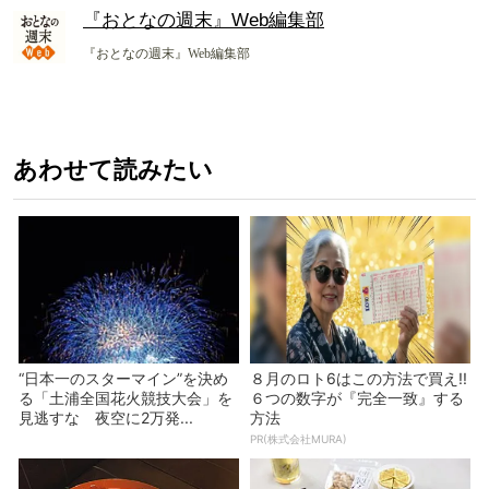
『おとなの週末』Web編集部
『おとなの週末』Web編集部
あわせて読みたい
“日本一のスターマイン”を決め
８月のロト6はこの方法で買え!!
る「土浦全国花火競技大会」を
６つの数字が『完全一致』する
見逃すな 夜空に2万発...
方法
PR(株式会社MURA)