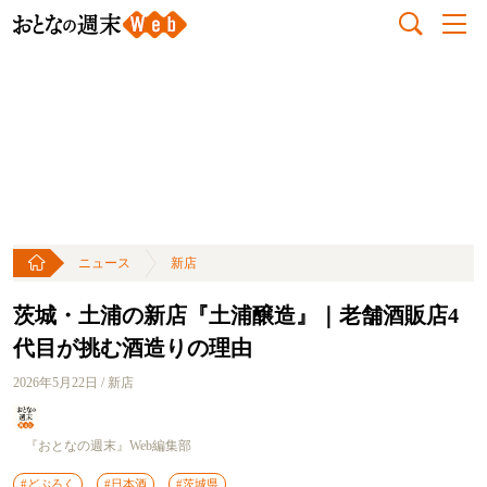
ニュース
新店
茨城・土浦の新店『土浦醸造』｜老舗酒販店4
代目が挑む酒造りの理由
2026年5月22日 / 新店
『おとなの週末』Web編集部
#どぶろく
#日本酒
#茨城県