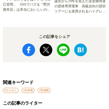
誕生から19年を迎えた皇室御用達
己管理」 SNSでバズる『野沢
の団体専用電車 高級志向の貸切
屋本店』は本当においしいの
ツアーにも使用されるハイグレー
か!? いざ実食調査
ド電車とは
この記事をシェア
関連キーワード
#どぶろく
#日本酒
#茨城県
この記事のライター