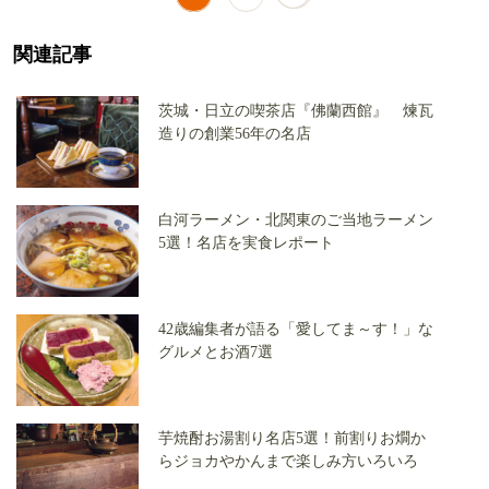
関連記事
茨城・日立の喫茶店『佛蘭西館』 煉瓦
造りの創業56年の名店
白河ラーメン・北関東のご当地ラーメン
5選！名店を実食レポート
42歳編集者が語る「愛してま～す！」な
グルメとお酒7選
芋焼酎お湯割り名店5選！前割りお燗か
らジョカやかんまで楽しみ方いろいろ