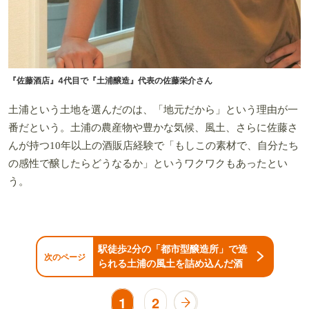
『佐藤酒店』4代目で『土浦醸造』代表の佐藤栄介さん
土浦という土地を選んだのは、「地元だから」という理由が一
番だという。土浦の農産物や豊かな気候、風土、さらに佐藤さ
んが持つ10年以上の酒販店経験で「もしこの素材で、自分たち
の感性で醸したらどうなるか」というワクワクもあったとい
う。
駅徒歩2分の「都市型醸造所」で造
次のページ
られる土浦の風土を詰め込んだ酒
1
2