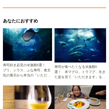
あなたにおすすめ
寿司好き必見の水族館6選！
寿司が食べたくなる水族館6
ブリ、シラス、ふな寿司…食文
選！ 本マグロ、トラフグ…生き
化の展示から本当の「いただき
た姿を見て「いただきます」を考
ます」を知る
える