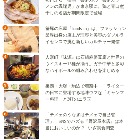
メンの異端児」が東京駅に。鶏と青口煮
干しの名店が期間限定で登場
3
笹塚の床屋『handsam』は、ファッション
業界出身の店主が理容と美容のダブルラ
イセンスで挑む新しいカルチャー発信基
地
4
人形町『味源』は石鍋麻婆豆腐と世界の
ウイスキー15種が揃う。ガチ中華と多彩
なハイボールの組み合わせを楽しめる
5
巣鴨・大塚・駒込で増殖中！ ライター
の日常に登場する地味ウマな「ミャンマ
ー料理」と3軒のニラ玉
6
「テメェのうなぎはテメェで自己管
理」 SNSでバズる『野沢屋本店』は本
当においしいのか!? いざ実食調査