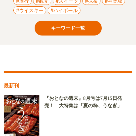
#旅行
#観光
#スイーツ
#抹茶
#神楽坂
#ウイスキー
#ハイボール
キーワード一覧
最新刊
『おとなの週末』8月号は7月15日発
売！ 大特集は「夏の粋、うなぎ」