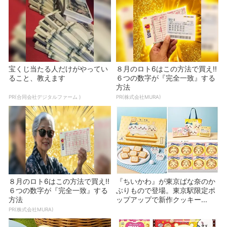
宝くじ当たる人だけがやってい
８月のロト6はこの方法で買え!!
ること、教えます
６つの数字が『完全一致』する
方法
PR(合同会社デジタルファーム )
PR(株式会社MURA)
８月のロト6はこの方法で買え!!
『ちいかわ』が東京ばな奈のか
６つの数字が『完全一致』する
ぶりもので登場。東京駅限定ポ
方法
ップアップで新作クッキー...
PR(株式会社MURA)