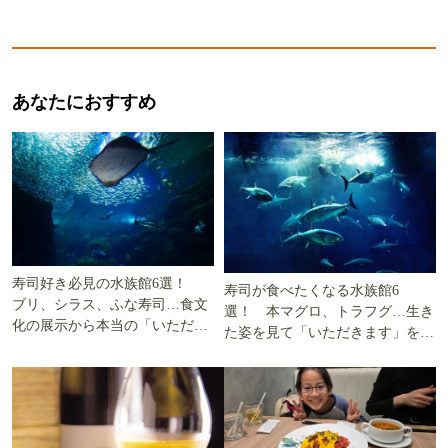
あなたにおすすめ
寿司好き必見の水族館6選！
寿司が食べたくなる水族館6
ブリ、シラス、ふな寿司…食文
選！ 本マグロ、トラフグ…生き
化の展示から本当の「いただき
た姿を見て「いただきます」を考
ます」を知る
える