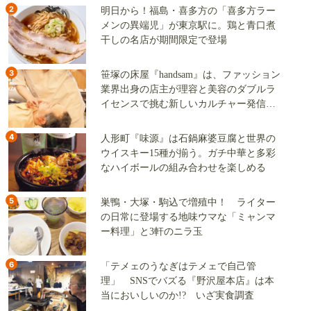
2
明日から！福島・喜多方の「喜多方ラー
メンの異端児」が東京駅に。鶏と青口煮
干しの名店が期間限定で登場
3
笹塚の床屋『handsam』は、ファッション
業界出身の店主が理容と美容のダブルラ
イセンスで挑む新しいカルチャー発信基
地
4
人形町『味源』は石鍋麻婆豆腐と世界の
ウイスキー15種が揃う。ガチ中華と多彩
なハイボールの組み合わせを楽しめる
5
巣鴨・大塚・駒込で増殖中！ ライター
の日常に登場する地味ウマな「ミャンマ
ー料理」と3軒のニラ玉
6
「テメェのうなぎはテメェで自己管
理」 SNSでバズる『野沢屋本店』は本
当においしいのか!? いざ実食調査