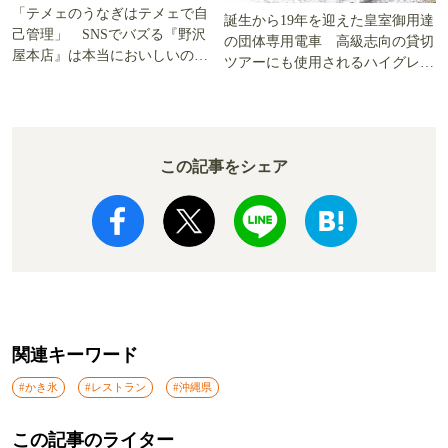
「テメェのうなぎはテメェで自
誕生から19年を迎えた皇室御用達
己管理」 SNSでバズる『野沢
の団体専用電車 高級志向の貸切
屋本店』は本当においしいの
ツアーにも使用されるハイグレー
か!? いざ実食調査
ド電車とは
この記事をシェア
関連キーワード
#かき氷
#レストラン
#沖縄県
この記事のライター