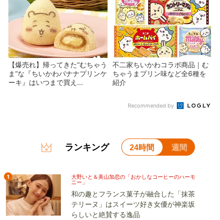
【爆売れ】帰ってきた“むちゃう
不二家ちいかわコラボ商品｜む
ま”な『ちいかわバナナプリンケ
ちゃうまプリン味など全6種を
ーキ』はいつまで買え...
紹介
Recommended by
ランキング
24時間
週間
1
大野いと＆美山加恋の「おかしなコーヒーのハーモ
ニー」
和の趣とフランス菓子が融合した「抹茶
テリーヌ」はスイーツ好き女優が神楽坂
らしいと絶賛する逸品