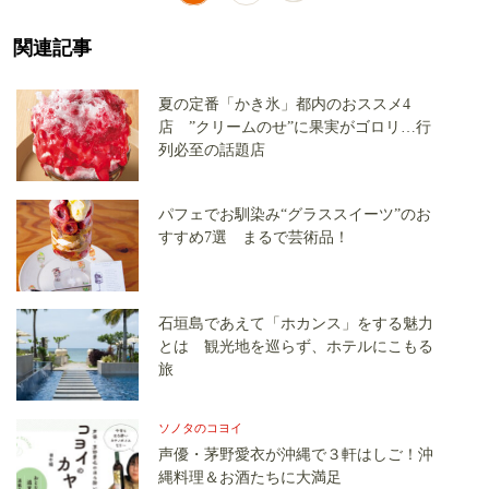
関連記事
夏の定番「かき氷」都内のおススメ4
店 ”クリームのせ”に果実がゴロリ…行
列必至の話題店
パフェでお馴染み“グラススイーツ”のお
すすめ7選 まるで芸術品！
石垣島であえて「ホカンス」をする魅力
とは 観光地を巡らず、ホテルにこもる
旅
ソノタのコヨイ
声優・茅野愛衣が沖縄で３軒はしご！沖
縄料理＆お酒たちに大満足