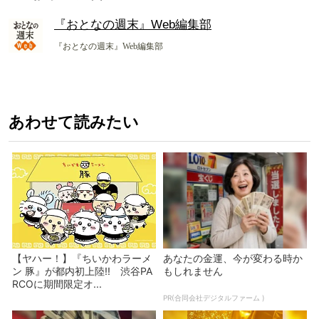
『おとなの週末』Web編集部
『おとなの週末』Web編集部
あわせて読みたい
【ヤハー！】『ちいかわラーメ
あなたの金運、今が変わる時か
ン 豚』が都内初上陸!! 渋谷PA
もしれません
RCOに期間限定オ...
PR(合同会社デジタルファーム )