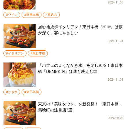
2024.11.05
#ワイン
#東日本橋
#煮込み
居心地抜群イタリアン！東日本橋『cillic』は懐
が深く、客にやさしい
2024.11.04
#イタリアン
#東日本橋
「パフェのようなかき氷」を楽しめる！東日本
橋『DEMEKIN』は味も映えも◎
2024.11.01
#かき氷
#東日本橋
東京の「美味タウン」を新発見！ 東日本橋・
馬喰町の注目店7選
2024.08.23