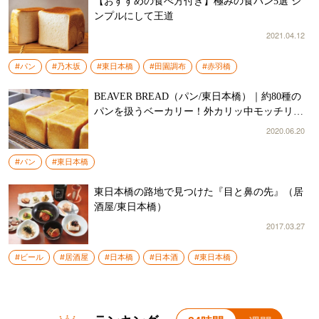
【おすすめの食べ方付き】極みの食パン5選 シ
ンプルにして王道
2021.04.12
#パン
#乃木坂
#東日本橋
#田園調布
#赤羽橋
BEAVER BREAD（パン/東日本橋）｜約80種の
パンを扱うベーカリー！外カリッ中モッチリ食
パンがオススメ！
2020.06.20
#パン
#東日本橋
東日本橋の路地で見つけた『目と鼻の先』（居
酒屋/東日本橋）
2017.03.27
#ビール
#居酒屋
#日本橋
#日本酒
#東日本橋