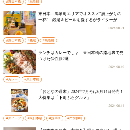
#東日本橋
#馬喰町
東日本～馬喰町エリアでオススメ“湯上がりの
一杯” 銭湯＆ビールを愛するがライターが連
日はしご酒
2024.08.21
#東日本橋
#銭湯
#馬喰町
ランチはカレーでしょ！東日本橋の路地裏で見
つけた個性派2選
2024.08.19
#カレー
#東日本橋
「おとなの週末」2024年7月号は6月14日発売！
大特集は「下町ぶらグルメ」
2024.06.14
#スイーツ
#東日本橋
#浅草橋
#門前仲町