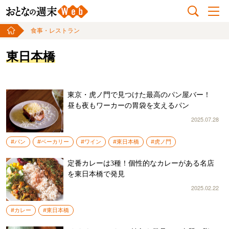
食事・レストラン
東日本橋
東京・虎ノ門で見つけた最高のパン屋バー！
昼も夜もワーカーの胃袋を支えるパン
2025.07.28
#パン
#ベーカリー
#ワイン
#東日本橋
#虎ノ門
定番カレーは3種！個性的なカレーがある名店
を東日本橋で発見
2025.02.22
#カレー
#東日本橋