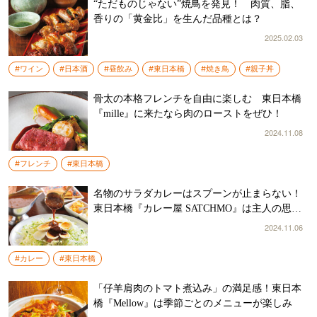
“ただものじゃない”焼鳥を発見！ 肉質、脂、
香りの「黄金比」を生んだ品種とは？
2025.02.03
#ワイン
#日本酒
#昼飲み
#東日本橋
#焼き鳥
#親子丼
骨太の本格フレンチを自由に楽しむ 東日本橋
『mille』に来たなら肉のローストをぜひ！
2024.11.08
#フレンチ
#東日本橋
名物のサラダカレーはスプーンが止まらない！
東日本橋『カレー屋 SATCHMO』は主人の思い
を忠実に守る
2024.11.06
#カレー
#東日本橋
「仔羊肩肉のトマト煮込み」の満足感！東日本
橋『Mellow』は季節ごとのメニューが楽しみ