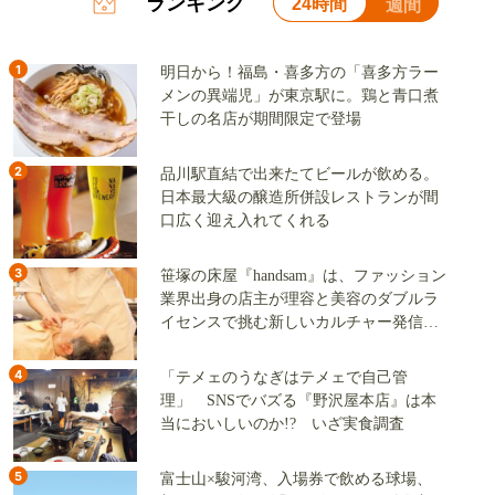
ランキング
24時間
週間
1
明日から！福島・喜多方の「喜多方ラー
メンの異端児」が東京駅に。鶏と青口煮
干しの名店が期間限定で登場
2
品川駅直結で出来たてビールが飲める。
日本最大級の醸造所併設レストランが間
口広く迎え入れてくれる
3
笹塚の床屋『handsam』は、ファッション
業界出身の店主が理容と美容のダブルラ
イセンスで挑む新しいカルチャー発信基
地
4
「テメェのうなぎはテメェで自己管
理」 SNSでバズる『野沢屋本店』は本
当においしいのか!? いざ実食調査
5
富士山×駿河湾、入場券で飲める球場、