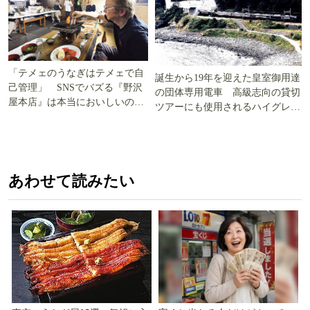
「テメェのうなぎはテメェで自
誕生から19年を迎えた皇室御用達
己管理」 SNSでバズる『野沢
の団体専用電車 高級志向の貸切
屋本店』は本当においしいの
ツアーにも使用されるハイグレー
か!? いざ実食調査
ド電車とは
あわせて読みたい