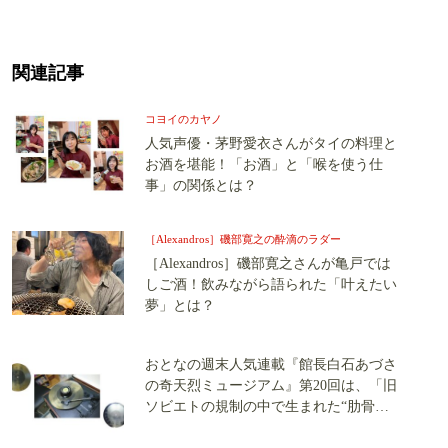
関連記事
コヨイのカヤノ
人気声優・茅野愛衣さんがタイの料理と
お酒を堪能！「お酒」と「喉を使う仕
事」の関係とは？
［Alexandros］磯部寛之の酔滴のラダー
［Alexandros］磯部寛之さんが亀戸では
しご酒！飲みながら語られた「叶えたい
夢」とは？
おとなの週末人気連載『館長白石あづさ
の奇天烈ミュージアム』第20回は、「旧
ソビエトの規制の中で生まれた“肋骨レ
コード”」の世界へ