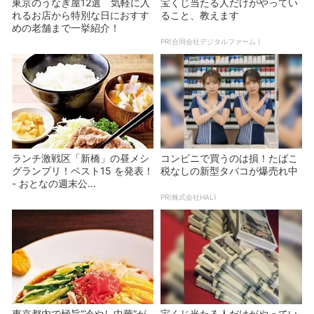
東京のうなぎ屋12選 気軽に入
宝くじ当たる人だけがやってい
れるお店から特別な日におすす
ること、教えます
めの老舗まで一挙紹介！
PR(合同会社デジタルファーム )
ランチ激戦区「新橋」の昼メシ
コンビニで買うのは損！たばこ
グランプリ！ベスト15 を発表！
税なしの新型タバコが爆売れ中
- おとなの週末公...
PR(株式会社HAL)
東京都内で極旨”冷やし中華”が
宝くじ当たる人だけがやってい