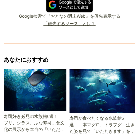
Google検索で『おとなの週末Web』を優先表示する
「優先するソース」とは？
あなたにおすすめ
寿司好き必見の水族館6選！
寿司が食べたくなる水族館6
ブリ、シラス、ふな寿司…食文
選！ 本マグロ、トラフグ…生き
化の展示から本当の「いただき
た姿を見て「いただきます」を考
ます」を知る
える