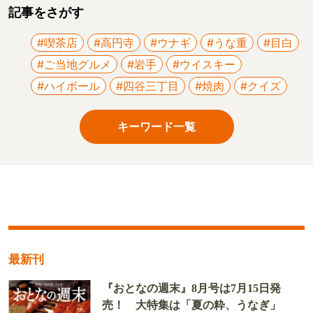
記事をさがす
#喫茶店
#高円寺
#ウナギ
#うな重
#目白
#ご当地グルメ
#岩手
#ウイスキー
#ハイボール
#四谷三丁目
#焼肉
#クイズ
キーワード一覧
最新刊
『おとなの週末』8月号は7月15日発
売！ 大特集は「夏の粋、うなぎ」