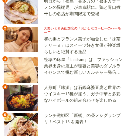
1
明日から！福島・喜多方の「喜多方ラー
メンの異端児」が東京駅に。鶏と青口煮
干しの名店が期間限定で登場
2
大野いと＆美山加恋の「おかしなコーヒーのハーモ
ニー」
和の趣とフランス菓子が融合した「抹茶
テリーヌ」はスイーツ好き女優が神楽坂
らしいと絶賛する逸品
3
笹塚の床屋『handsam』は、ファッション
業界出身の店主が理容と美容のダブルラ
イセンスで挑む新しいカルチャー発信基
地
4
人形町『味源』は石鍋麻婆豆腐と世界の
ウイスキー15種が揃う。ガチ中華と多彩
なハイボールの組み合わせを楽しめる
5
ランチ激戦区「新橋」の昼メシグランプ
リ！ベスト15 を発表！