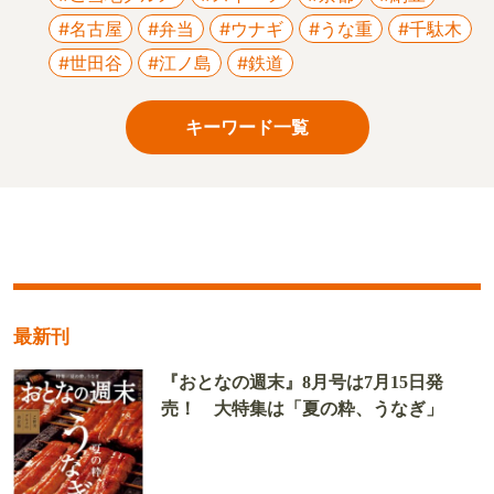
#名古屋
#弁当
#ウナギ
#うな重
#千駄木
#世田谷
#江ノ島
#鉄道
キーワード一覧
最新刊
『おとなの週末』8月号は7月15日発
売！ 大特集は「夏の粋、うなぎ」