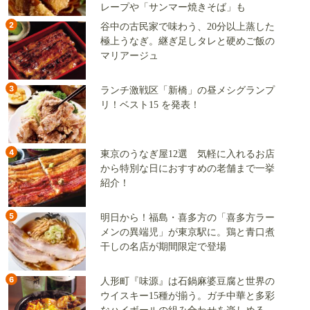
レープや「サンマー焼きそば」も
2
谷中の古民家で味わう、20分以上蒸した
極上うなぎ。継ぎ足しタレと硬めご飯の
マリアージュ
3
ランチ激戦区「新橋」の昼メシグランプ
リ！ベスト15 を発表！
4
東京のうなぎ屋12選 気軽に入れるお店
から特別な日におすすめの老舗まで一挙
紹介！
5
明日から！福島・喜多方の「喜多方ラー
メンの異端児」が東京駅に。鶏と青口煮
干しの名店が期間限定で登場
6
人形町『味源』は石鍋麻婆豆腐と世界の
ウイスキー15種が揃う。ガチ中華と多彩