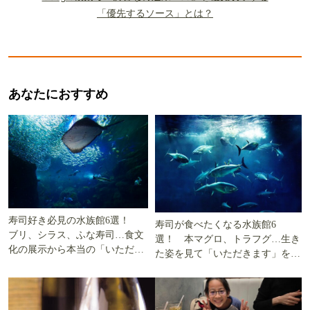
「優先するソース」とは？
あなたにおすすめ
寿司好き必見の水族館6選！
寿司が食べたくなる水族館6
ブリ、シラス、ふな寿司…食文
選！ 本マグロ、トラフグ…生き
化の展示から本当の「いただき
た姿を見て「いただきます」を考
ます」を知る
える