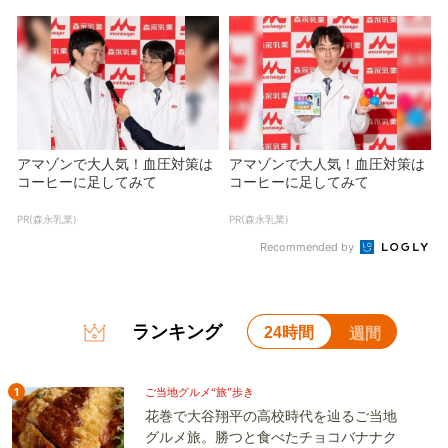
アマゾンで大人気！血圧対策は
アマゾンで大人気！血圧対策は
コーヒーに足してみて
コーヒーに足してみて
PR(森永乳業)
PR(森永乳業)
Recommended by
ランキング
24時間
週間
1
ご当地グルメ“旅”歩き
花巻で大谷翔平の高校時代を辿るご当地
グルメ旅。勝つと食べたチョコバナナク