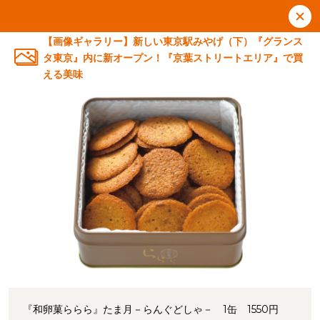
【画像ギャラリー】新しい東京駅みやげ（下）『グランス
タ東京』内に新オープン！『京葉ストリートエリア』で買
える美味
『和卵菓ららら』たま月－らんぐどしゃ－ 1缶 1550円