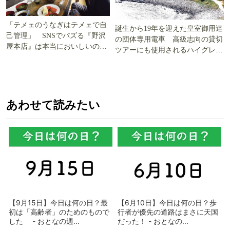
「テメェのうなぎはテメェで自
誕生から19年を迎えた皇室御用達
己管理」 SNSでバズる『野沢
の団体専用電車 高級志向の貸切
屋本店』は本当においしいの
ツアーにも使用されるハイグレー
か!? いざ実食調査
ド電車とは
あわせて読みたい
【9月15日】今日は何の日？最
【6月10日】今日は何の日？歩
初は「高齢者」のためのもので
行者が優先の道路はまさに天国
した - おとなの週...
だった！ - おとなの...