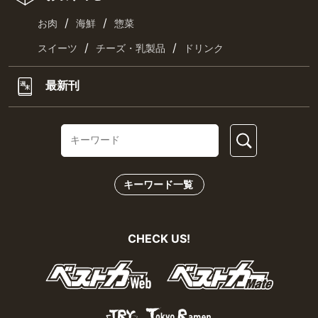
/
/
お肉
海鮮
惣菜
/
/
スイーツ
チーズ・乳製品
ドリンク
最新刊
キーワード一覧
CHECK US!