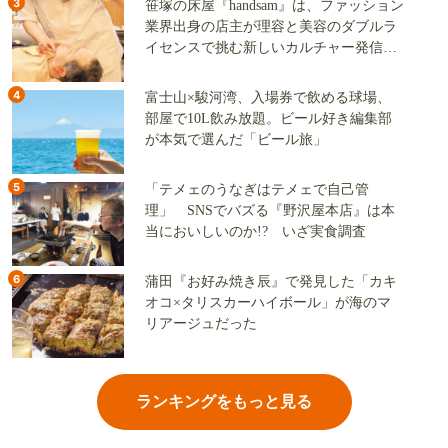
3
笹塚の床屋『handsam』は、ファッション
業界出身の店主が理容と美容のダブルラ
イセンスで挑む新しいカルチャー発信基
地
4
富士山×駿河湾、入場券で飲める球場、
部屋で10L飲み放題。ビール好き編集部
が本気で選んだ「ビール旅」
5
「テメェのうなぎはテメェで自己管
理」 SNSでバズる『野沢屋本店』は本
当においしいのか!? いざ実食調査
6
蒲田『お好み焼き辰』で発見した「カキ
オコ×タリスカーハイボール」が海のマ
リアージュだった
ランキングをもっと見る