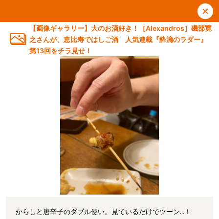
【画像ギャラリー】大のお酒好き！［Alexandros］磯部寛
之さんが、恵比寿ではしご酒 人気連載『酔滴のラダー』
第13回をチラ見せ！
からしと唐辛子のダブル使い。見ているだけでツーン…！