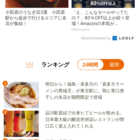
小田原のうなぎ店3選 小田原
「え、こんなセールやってた
駅から徒歩で行けるエリアに名
の？」80％OFF以上が続々登
店が集結！
場！Amazonの本気が...
PR(Amazon)
Recommended by
ランキング
24時間
週間
1
明日から！福島・喜多方の「喜多方ラー
メンの異端児」が東京駅に。鶏と青口煮
干しの名店が期間限定で登場
2
品川駅直結で出来たてビールが飲める。
日本最大級の醸造所併設レストランが間
口広く迎え入れてくれる