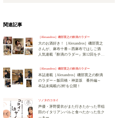
関連記事
［Alexandros］磯部寛之の酔滴のラダー
大のお酒好き！［Alexandros］磯部寛之
さんが、麻布十番～西麻布ではしご酒
人気連載『酔滴のラダー』第12回をチラ
見せ！
［Alexandros］磯部寛之の酔滴のラダー
本誌連載［Alexandros］磯部寛之の酔滴
のラダー～飯田橋・神楽坂 番外編～
本誌未掲載の2軒を公開！
ソノタのコヨイ
声優・茅野愛衣がまた行きたかった早稲
田のイタリアンバルと食べたかった生ク
ッキー