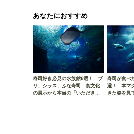
あなたにおすすめ
寿司好き必見の水族館6選！ ブ
寿司が食べ
リ、シラス、ふな寿司…食文化
選！ 本マ
の展示から本当の「いただきま
きた姿を見
す」を知る
を考える