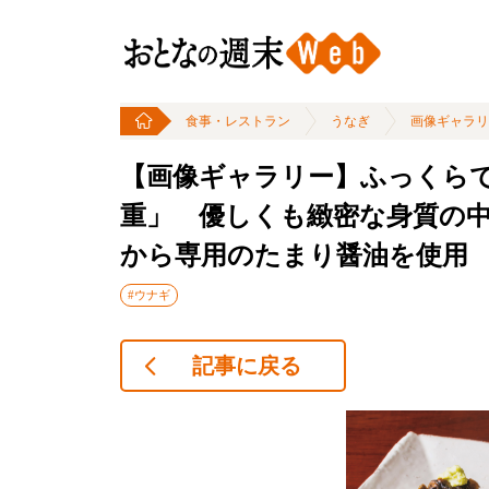
食事・レストラン
うなぎ
画像ギャラリ
【画像ギャラリー】ふっくらで
重」 優しくも緻密な身質の
から専用のたまり醤油を使用
#ウナギ
記事に戻る