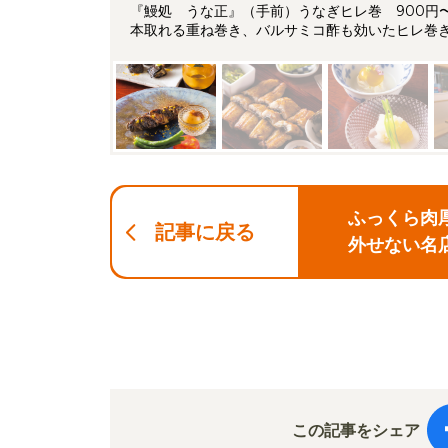
『鰻処 うな正』（手前）うなぎヒレ巻 900円〜
本取れる重ね巻き、バルサミコ酢も効いたヒレ巻
ふっくら肉
記事に戻る
外せない名
この記事をシェア