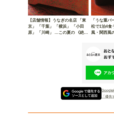
【店舗情報】うなぎの名店 「東
「うな重バ
京」 「千葉」 「横浜」 「小田
松で1泊4食
原」 「川崎」 …この夏の 《絶
風・関西風
品》 が食べられるお店
Goog
「優先