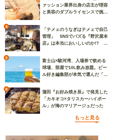
ァッション業界出身の店主が理容
と美容のダブルライセンスで挑む
新しいカルチャー発信基地
4
「テメェのうなぎはテメェで自己
管理」 SNSでバズる『野沢屋本
店』は本当においしいのか!? い
ざ実食調査
5
富士山×駿河湾、入場券で飲める
球場、部屋で10L飲み放題。ビー
ル好き編集部が本気で選んだ「ビ
ール旅」
6
蒲田『お好み焼き辰』で発見した
「カキオコ×タリスカーハイボー
ル」が海のマリアージュだった
もっと見る