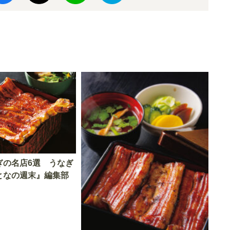
ぎの名店6選 うなぎ
となの週末』編集部
！