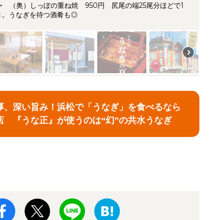
 （奥）しっぽの重ね焼 950円 尻尾の端25尾分ほどで1
き。うなぎを待つ酒肴も◎
厚、深い旨み！浜松で「うなぎ」を食べるなら
店 『うな正』が使うのは“幻”の共水うなぎ