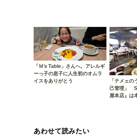
「Ｍ’s Table」さんへ。アレルギ
ーっ子の息子に人生初のオムラ
イスをありがとう
「テメェの
己管理」 
屋本店』は
か!? いざ
あわせて読みたい