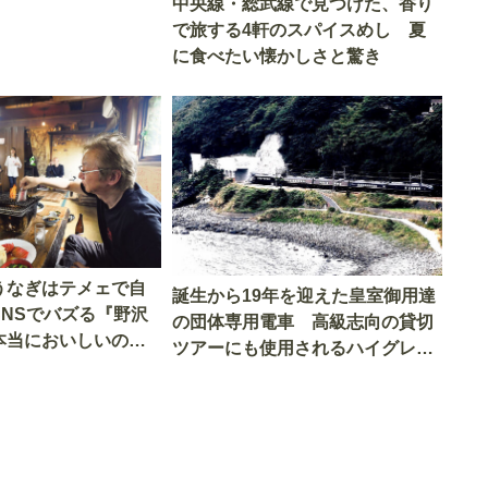
中央線・総武線で見つけた、香り
で旅する4軒のスパイスめし 夏
に食べたい懐かしさと驚き
うなぎはテメェで自
誕生から19年を迎えた皇室御用達
SNSでバズる『野沢
の団体専用電車 高級志向の貸切
本当においしいの
ツアーにも使用されるハイグレー
実食調査
ド電車とは