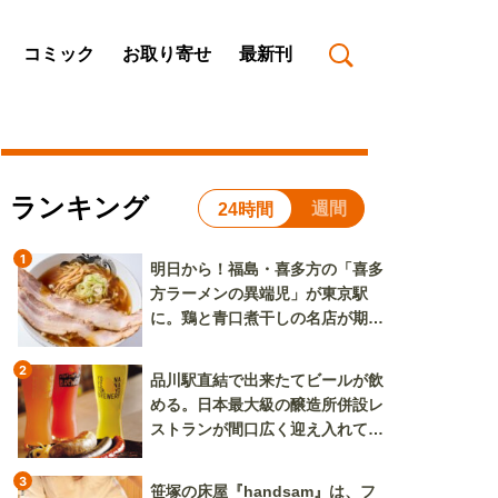
コミック
お取り寄せ
最新刊
ランキング
週間
24時間
1
明日から！福島・喜多方の「喜多
方ラーメンの異端児」が東京駅
に。鶏と青口煮干しの名店が期間
限定で登場
2
品川駅直結で出来たてビールが飲
める。日本最大級の醸造所併設レ
ストランが間口広く迎え入れてく
れる
3
笹塚の床屋『handsam』は、フ