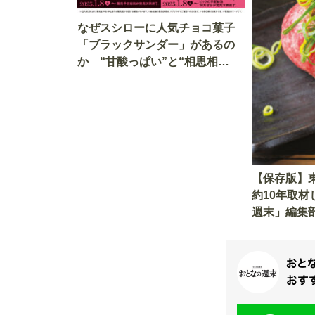
なぜスシローに人気チョコ菓子
「ブラックサンダー」があるの
か “甘酸っぱい”と“相思相
愛”のコラボ、こだわりのスイー
ツを確かめたい
【保存版】
約10年取
週末」編集
スメ13選