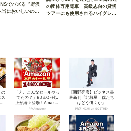
SNSでバズる『野沢
の団体専用電車 高級志向の貸切
本当においしいの
ツアーにも使用されるハイグレー
実食調査
ド電車とは
」の
「え、こんなセールやっ
【西野亮廣】ビジネス書
ベス
てたの？」80％OFF以
最新刊『北極星 僕たち
とな
上が続々登場！Amazon
はどう働くか』
の本気が...
PR(Amazon)
PR(FINCHI on GOETHE)