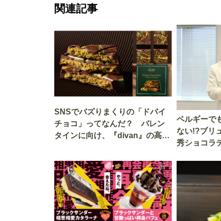
関連記事
SNSでバズりまくりの「ドバイ
ベルギーで
チョコ」ってなんだ？ バレン
ない!?ブリ
タインに向け、『divan』の高級
秀ショコラ
「ピスタチオドバイチョコレー
人パティシ
ト」が日本初上陸
ョコレート