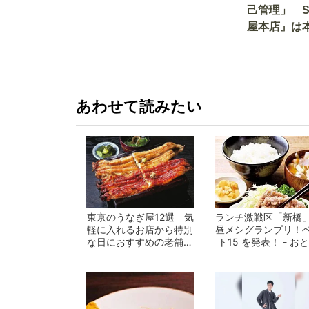
己管理」 
屋本店』は
か!? いざ
あわせて読みたい
東京のうなぎ屋12選 気
ランチ激戦区「新橋
軽に入れるお店から特別
昼メシグランプリ！
な日におすすめの老舗ま
ト15 を発表！ - お
で一挙紹介！
の週末公...