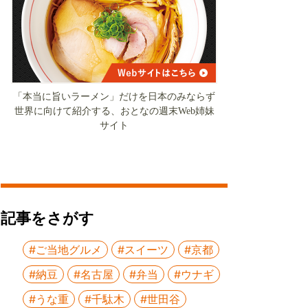
「本当に旨いラーメン」だけを日本のみならず
世界に向けて紹介する、おとなの週末Web姉妹
サイト
記事をさがす
#ご当地グルメ
#スイーツ
#京都
#納豆
#名古屋
#弁当
#ウナギ
#うな重
#千駄木
#世田谷