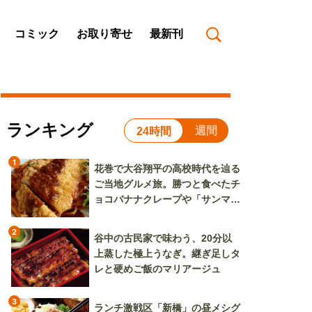
コミック
お取り寄せ
最新刊
ランキング
週間
24時間
1
花巻で大谷翔平の高校時代を辿る
ご当地グルメ旅。勝つと食べたチ
ョコバナナクレープや「サンマー
焼きそば」も
2
谷中の古民家で味わう、20分以
上蒸した極上うなぎ。継ぎ足しタ
レと硬めご飯のマリアージュ
3
ランチ激戦区「新橋」の昼メシグ