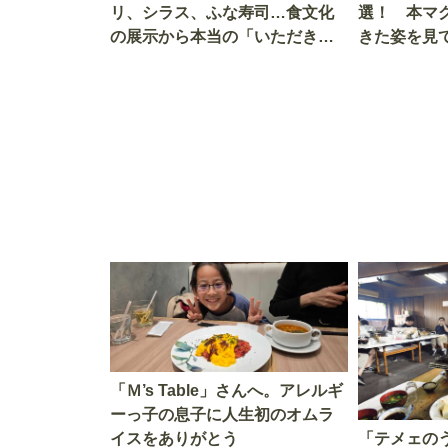
リ、シラス、ふな寿司…食文化
選！ 本マ
の展示から本当の「いただきま
きた姿を見
す」を知る
を考える
「Ｍ’s Table」さんへ。アレルギ
ーっ子の息子に人生初のオムラ
イスをありがとう
「テメェの