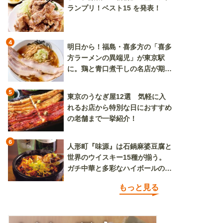
ランプリ！ベスト15 を発表！
4
明日から！福島・喜多方の「喜多
方ラーメンの異端児」が東京駅
に。鶏と青口煮干しの名店が期間
限定で登場
5
東京のうなぎ屋12選 気軽に入
れるお店から特別な日におすすめ
の老舗まで一挙紹介！
6
人形町『味源』は石鍋麻婆豆腐と
世界のウイスキー15種が揃う。
ガチ中華と多彩なハイボールの組
み合わせを楽しめる
もっと見る