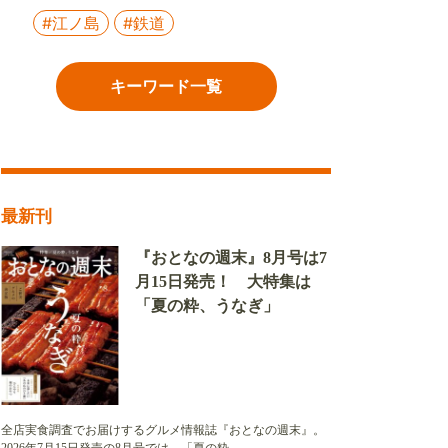
#江ノ島
#鉄道
キーワード一覧
最新刊
『おとなの週末』8月号は7
月15日発売！ 大特集は
「夏の粋、うなぎ」
全店実食調査でお届けするグルメ情報誌『おとなの週末』。