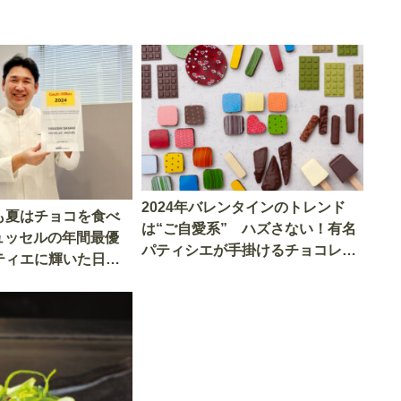
2024年バレンタインのトレンド
も夏はチョコを食べ
は“ご自愛系” ハズさない！有名
ュッセルの年間最優
パティシエが手掛けるチョコレー
ティエに輝いた日本
ト5選
エに聞く、世界のチ
事情