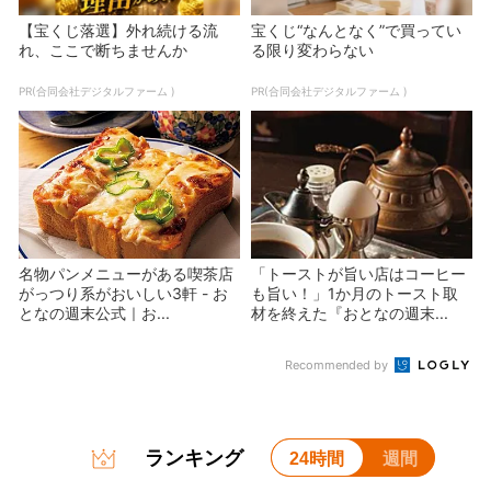
【宝くじ落選】外れ続ける流
宝くじ“なんとなく”で買ってい
れ、ここで断ちませんか
る限り変わらない
PR(合同会社デジタルファーム )
PR(合同会社デジタルファーム )
名物パンメニューがある喫茶店
「トーストが旨い店はコーヒー
がっつり系がおいしい3軒 - お
も旨い！」1か月のトースト取
となの週末公式｜お...
材を終えた『おとなの週末...
Recommended by
ランキング
24時間
週間