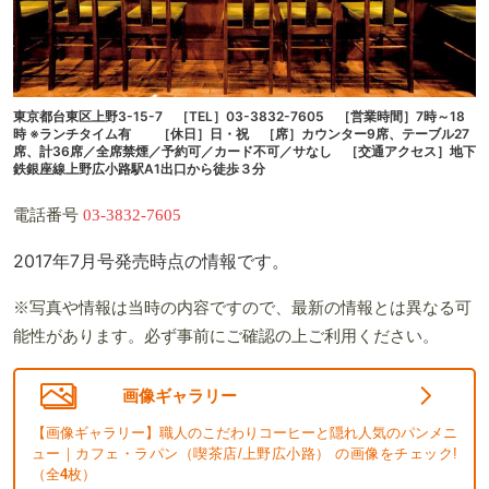
東京都台東区上野3-15-7 ［TEL］03-3832-7605 ［営業時間］7時～18
時 ※ランチタイム有 ［休日］日・祝 ［席］カウンター9席、テーブル27
席、計36席／全席禁煙／予約可／カード不可／サなし ［交通アクセス］地下
鉄銀座線上野広小路駅A1出口から徒歩３分
電話番号
03-3832-7605
2017年7月号発売時点の情報です。
※写真や情報は当時の内容ですので、最新の情報とは異なる可
能性があります。必ず事前にご確認の上ご利用ください。
画像ギャラリー
【画像ギャラリー】職人のこだわりコーヒーと隠れ人気のパンメニ
ュー｜カフェ・ラパン（喫茶店/上野広小路） の画像をチェック!
（全
4
枚）