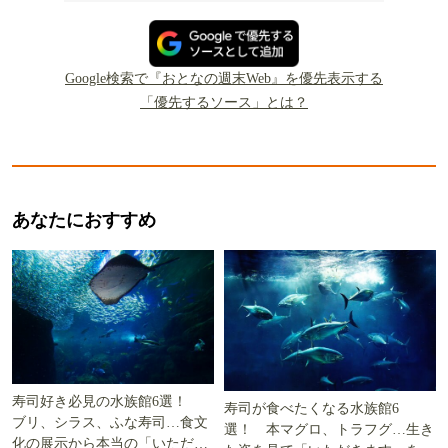
Google検索で『おとなの週末Web』を優先表示する
「優先するソース」とは？
あなたにおすすめ
寿司好き必見の水族館6選！
寿司が食べたくなる水族館6
ブリ、シラス、ふな寿司…食文
選！ 本マグロ、トラフグ…生き
化の展示から本当の「いただき