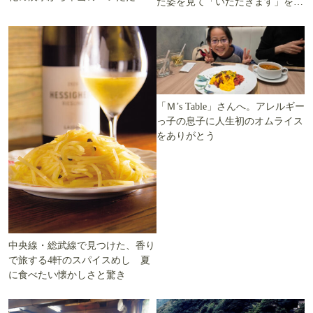
た姿を見て「いただきます」を考
ます」を知る
える
「Ｍ’s Table」さんへ。アレルギー
っ子の息子に人生初のオムライス
をありがとう
中央線・総武線で見つけた、香り
で旅する4軒のスパイスめし 夏
に食べたい懐かしさと驚き