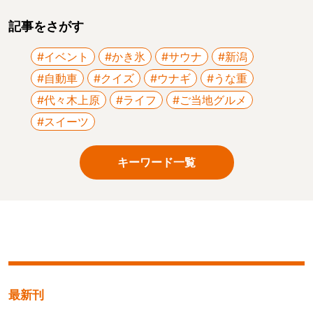
記事をさがす
#イベント
#かき氷
#サウナ
#新潟
#自動車
#クイズ
#ウナギ
#うな重
#代々木上原
#ライフ
#ご当地グルメ
#スイーツ
キーワード一覧
最新刊