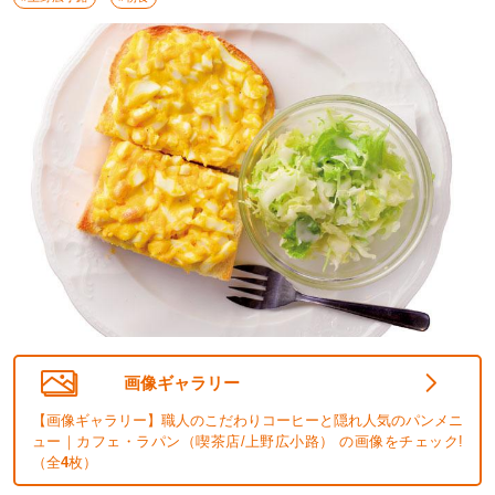
画像ギャラリー
【画像ギャラリー】職人のこだわりコーヒーと隠れ人気のパンメニ
ュー｜カフェ・ラパン（喫茶店/上野広小路） の画像をチェック!
（全
4
枚）