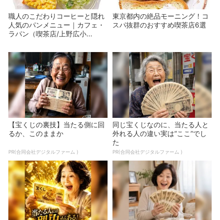
職人のこだわりコーヒーと隠れ
東京都内の絶品モーニング！コ
人気のパンメニュー｜カフェ・
スパ抜群のおすすめ喫茶店6選
ラパン（喫茶店/上野広小...
【宝くじの裏技】当たる側に回
同じ宝くじなのに、当たる人と
るか、このままか
外れる人の違い実は“ここ”でし
た
PR(合同会社デジタルファーム )
PR(合同会社デジタルファーム )