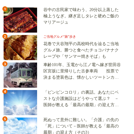
1
谷中の古民家で味わう、20分以上蒸した
極上うなぎ。継ぎ足しタレと硬めご飯の
マリアージュ
2
ご当地グルメ“旅”歩き
花巻で大谷翔平の高校時代を辿るご当地
グルメ旅。勝つと食べたチョコバナナク
レープや「サンマー焼きそば」も
3
車齢101年、玉電から江ノ電へ嫁ぎ世田谷
区宮坂に里帰りした古参車両 投票で
決まる塗装色は、懐かしいツートンカラ
ーか、グリーン単色か
4
「ピンピンコロリ」の裏話。あなたにベ
ストな介護施設はどうやって選ぶ？ －
医師が教える「最高の最期」の迎え方
（その2）
5
死ぬって意外に難しい。「介護」の先の
「死」について－医師が教える「最高の
最期」の迎え方（その3）