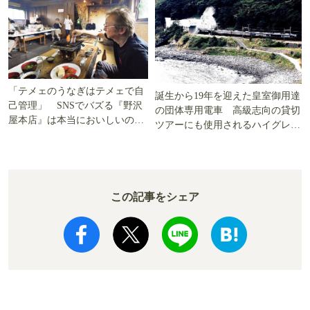
「テメェのうなぎはテメェで自
誕生から19年を迎えた皇室御用達
己管理」 SNSでバズる『野沢
の団体専用電車 高級志向の貸切
屋本店』は本当においしいの
ツアーにも使用されるハイグレー
か!? いざ実食調査
ド電車とは
この記事をシェア