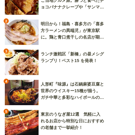
ご当地グルメ旅。勝つと食べたチ
ョコバナナクレープや「サンマー
焼きそば」も
2
明日から！福島・喜多方の「喜多
方ラーメンの異端児」が東京駅
に。鶏と青口煮干しの名店が期間
限定で登場
3
ランチ激戦区「新橋」の昼メシグ
ランプリ！ベスト15 を発表！
4
人形町『味源』は石鍋麻婆豆腐と
世界のウイスキー15種が揃う。
ガチ中華と多彩なハイボールの組
み合わせを楽しめる
5
東京のうなぎ屋12選 気軽に入
れるお店から特別な日におすすめ
の老舗まで一挙紹介！