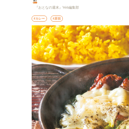
『おとなの週末』Web編集部
#カレー
#原宿