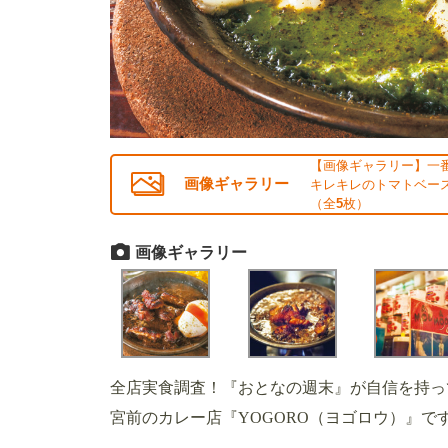
【画像ギャラリー】一
画像ギャラリー
キレキレのトマトベース
（全
5
枚）
画像ギャラリー
全店実食調査！『おとなの週末』が自信を持っ
宮前のカレー店『YOGORO（ヨゴロウ）』で