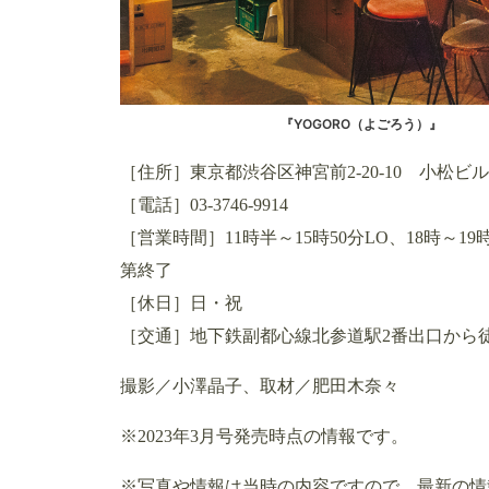
『YOGORO（よごろう）』
［住所］東京都渋谷区神宮前2-20-10 小松ビル
［電話］03-3746-9914
［営業時間］11時半～15時50分LO、18時～
第終了
［休日］日・祝
［交通］地下鉄副都心線北参道駅2番出口から徒
撮影／小澤晶子、取材／肥田木奈々
※2023年3月号発売時点の情報です。
※写真や情報は当時の内容ですので、最新の情