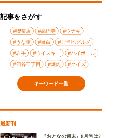
記事をさがす
#喫茶店
#高円寺
#ウナギ
#うな重
#目白
#ご当地グルメ
#岩手
#ウイスキー
#ハイボール
#四谷三丁目
#焼肉
#クイズ
キーワード一覧
最新刊
『おとなの週末』8月号は7