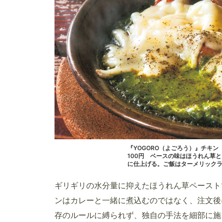
『YOGORO（よごろう）』チキン
100円 ベースの味はほうれん草
に仕上げる。ご飯はターメリック
ギリギリの水分量に抑えたほうれん草ペースト
ンはカレーと一緒に煮込むのではなく、注文後
存のルールに縛られず、独自の手法を細部に施