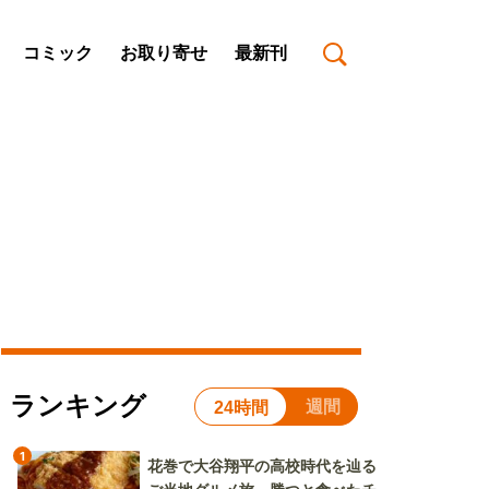
コミック
お取り寄せ
最新刊
ランキング
週間
24時間
1
花巻で大谷翔平の高校時代を辿る