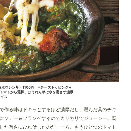
（ホウレン草）1100円 ※チーズトッピング＋
とトマトから選択。ほうれん草は水を足さず濃厚
ライス
で作る味はドキッとするほど濃厚だし、選んだ具のチキ
にソテー＆フランベするのでカリカリでジューシー。既
した旨さにひれ伏したのだ。一方、もうひとつのトマト