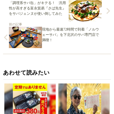
「調理系サバ缶」がキテる！ 汎用
性が高すぎる富永貿易『さば先生』
をサバジェンヌが使い倒してみた
前の記事
現地から最速72時間で到着「ノルウ
ェーサバ」を下北沢のサバ専門店で
満喫！
あわせて読みたい