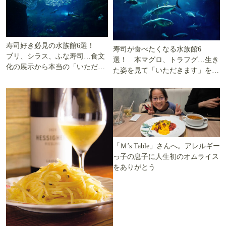
寿司好き必見の水族館6選！
寿司が食べたくなる水族館6
ブリ、シラス、ふな寿司…食文
選！ 本マグロ、トラフグ…生き
化の展示から本当の「いただき
た姿を見て「いただきます」を考
ます」を知る
える
「Ｍ’s Table」さんへ。アレルギー
っ子の息子に人生初のオムライス
をありがとう