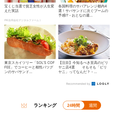
宝くじ当選で貧乏女性が人生変
各国料理のサバアレンジ都内4
えた実話
選！サバサンドに次ぐブームの
予感!? - おとなの週...
PR(合同会社デジタルファーム )
東京スカイツリー「SOL’S COF
【注目】今知るべき至高のビリ
FEE」でコーヒーと相性バツグ
ヤニ店4選 そもそも「ビリ
ンのサバサンド...
ヤニ」ってなんだ？ - ...
Recommended by
ランキング
24時間
週間