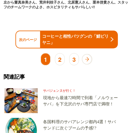
左から齋真奈美さん、荒井利枝子さん、北原憲人さん、栗本啓貴さん。スタッ
フのチームワークのよさ、ホスピタリティもサバらしい!!
コーヒーと相性
バツグンの「鯖ビリ
次のページ
ヤニ」
1
2
3
関連記事
サバジェンヌが行く！
現地から最速72時間で到着「ノルウェー
サバ」を下北沢のサバ専門店で満喫！
各国料理のサバアレンジ都内4選！サバ
サンドに次ぐブームの予感!?