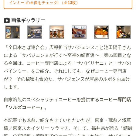
インミー の画像をチェック! （全
13
枚）
画像ギャラリー
「全日本さば連合会」広報担当サバジェンヌこと池田陽子さん
による「サバジェンヌが行く〜至福の鯖百選〜」第85回目とな
る今回は、コーヒー専門店による「サバビリヤニ」と「サバの
バインミー」をご紹介。それにしても、なぜコーヒー専門店
が!? その秘密も含めた、サバジェンヌが渾身のルポをお届け
します。
自家焙煎のスペシャリティコーヒーを提供する
コーヒー専門店
『ソルズコーヒー』
。
本記事でも以前ご紹介させていただいたが、東京・蔵前／浅草
橋／東京スカイツリー ソラマチ、そして、福井県が誇る「鯖街
道」の宿場町・若狭町でのオープンをきっかけに、サバメニュ