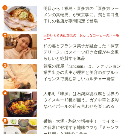
1
明日から！福島・喜多方の「喜多方ラー
メンの異端児」が東京駅に。鶏と青口煮
干しの名店が期間限定で登場
2
大野いと＆美山加恋の「おかしなコーヒーのハーモ
ニー」
和の趣とフランス菓子が融合した「抹茶
テリーヌ」はスイーツ好き女優が神楽坂
らしいと絶賛する逸品
3
笹塚の床屋『handsam』は、ファッション
業界出身の店主が理容と美容のダブルラ
イセンスで挑む新しいカルチャー発信基
地
4
人形町『味源』は石鍋麻婆豆腐と世界の
ウイスキー15種が揃う。ガチ中華と多彩
なハイボールの組み合わせを楽しめる
5
巣鴨・大塚・駒込で増殖中！ ライター
の日常に登場する地味ウマな「ミャンマ
ー料理」と3軒のニラ玉