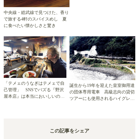
中央線・総武線で見つけた、香り
で旅する4軒のスパイスめし 夏
に食べたい懐かしさと驚き
「テメェのうなぎはテメェで自
誕生から19年を迎えた皇室御用達
己管理」 SNSでバズる『野沢
の団体専用電車 高級志向の貸切
屋本店』は本当においしいの
ツアーにも使用されるハイグレー
か!? いざ実食調査
ド電車とは
この記事をシェア