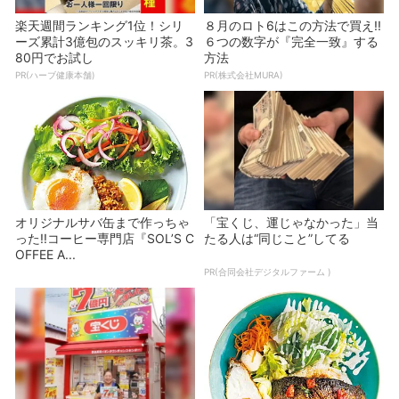
楽天週間ランキング1位！シリ
８月のロト6はこの方法で買え!!
ーズ累計3億包のスッキリ茶。3
６つの数字が『完全一致』する
80円でお試し
方法
PR(ハーブ健康本舗)
PR(株式会社MURA)
オリジナルサバ缶まで作っちゃ
「宝くじ、運じゃなかった」当
った!!コーヒー専門店『SOL’S C
たる人は“同じこと”してる
OFFEE A...
PR(合同会社デジタルファーム )