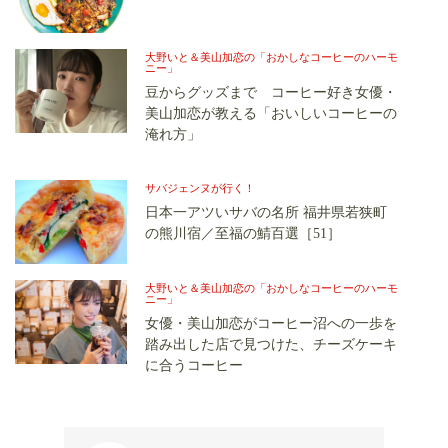
大野いと＆美山加恋の「おかしなコーヒーのハーモ
ニー」
豆からグッズまで コーヒー好き女優・
美山加恋が教える「おいしいコーヒーの
淹れ方」
サバジェンヌが行く！
日本一アツいサバの名所 福井県若狭町
の熊川宿／至福の鯖百選［51］
大野いと＆美山加恋の「おかしなコーヒーのハーモ
ニー」
女優・美山加恋がコーヒー沼への一歩を
踏み出した店で見つけた、チーズケーキ
に合うコーヒー