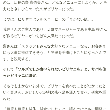
のは、店長の齋 真奈美さん。どんなメニューにしようか、と考
えたときにひらめいたのがビリヤニだった。
じつは、ビリヤニはソルズコーヒーの「まかない飯」。
荒井さんのご主人であり、店舗マネージャーである中島 梓さん
が作るビリヤニがいちばん人気だったのだ。
齋さんは「スタッフもみんな大好きなメニューなら、お客さま
にも大事に提供できそう、と開発を手掛けることになったんで
す」と説明する。
そして
「ソルズでしか食べられないビリヤニを」と、サバを使
ったビリヤニに決定
。
そもそもまかない以外で、ビリヤニを食べたことがなかったと
いう齋さん。おいしいと評判の店へ足を運んで食べ、研究を重
ねた。
「何度も何度も試作、試食でした」と、語るのはともに開発に