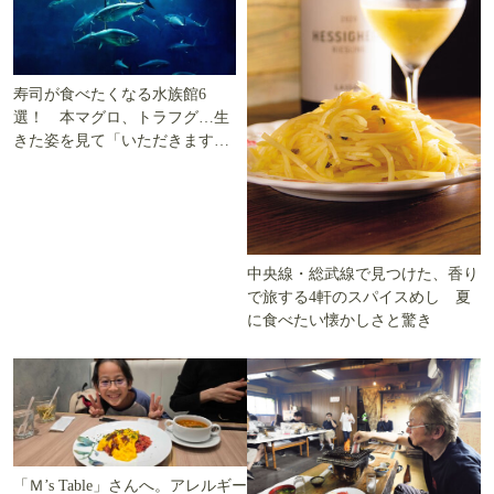
寿司が食べたくなる水族館6
選！ 本マグロ、トラフグ…生
きた姿を見て「いただきます」
を考える
中央線・総武線で見つけた、香り
で旅する4軒のスパイスめし 夏
に食べたい懐かしさと驚き
「Ｍ’s Table」さんへ。アレルギー