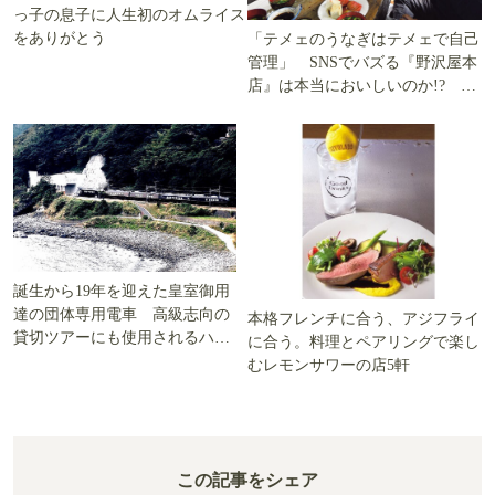
っ子の息子に人生初のオムライス
をありがとう
「テメェのうなぎはテメェで自己
管理」 SNSでバズる『野沢屋本
店』は本当においしいのか!? い
ざ実食調査
誕生から19年を迎えた皇室御用
達の団体専用電車 高級志向の
本格フレンチに合う、アジフライ
貸切ツアーにも使用されるハイ
に合う。料理とペアリングで楽し
グレード電車とは
むレモンサワーの店5軒
この記事をシェア