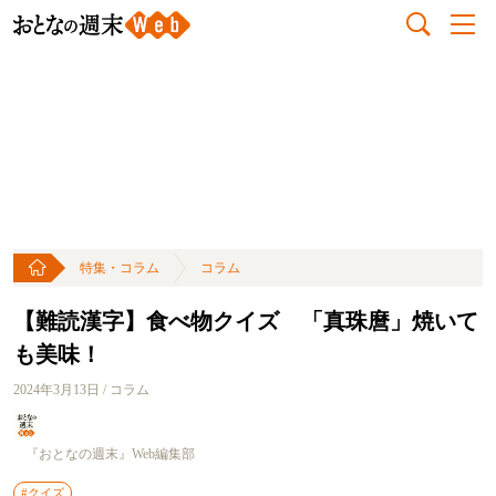
特集・コラム
コラム
【難読漢字】食べ物クイズ 「真珠麿」焼いて
も美味！
2024年3月13日 / コラム
『おとなの週末』Web編集部
#クイズ