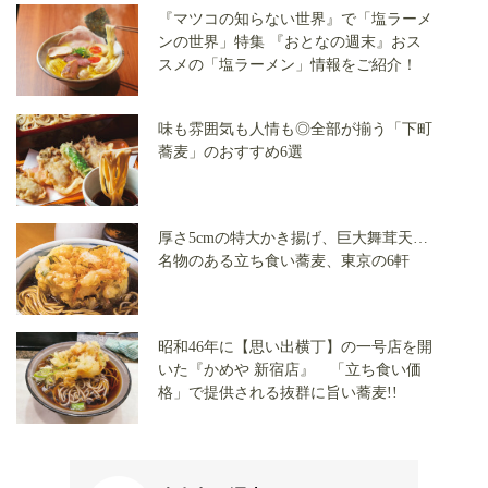
『マツコの知らない世界』で「塩ラーメ
ンの世界」特集 『おとなの週末』おス
スメの「塩ラーメン」情報をご紹介！
味も雰囲気も人情も◎全部が揃う「下町
蕎麦」のおすすめ6選
厚さ5cmの特大かき揚げ、巨大舞茸天…
名物のある立ち食い蕎麦、東京の6軒
昭和46年に【思い出横丁】の一号店を開
いた『かめや 新宿店』 「立ち食い価
格」で提供される抜群に旨い蕎麦!!