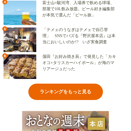
4
富士山×駿河湾、入場券で飲める球場、
部屋で10L飲み放題。ビール好き編集部
が本気で選んだ「ビール旅」
5
「テメェのうなぎはテメェで自己管
理」 SNSでバズる『野沢屋本店』は本
当においしいのか!? いざ実食調査
6
蒲田『お好み焼き辰』で発見した「カキ
オコ×タリスカーハイボール」が海のマ
リアージュだった
ランキングをもっと見る