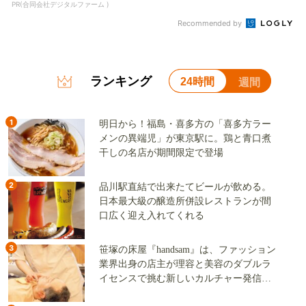
PR(合同会社デジタルファーム )
Recommended by
ランキング
24時間
週間
1
明日から！福島・喜多方の「喜多方ラー
メンの異端児」が東京駅に。鶏と青口煮
干しの名店が期間限定で登場
2
品川駅直結で出来たてビールが飲める。
日本最大級の醸造所併設レストランが間
口広く迎え入れてくれる
3
笹塚の床屋『handsam』は、ファッション
業界出身の店主が理容と美容のダブルラ
イセンスで挑む新しいカルチャー発信基
地