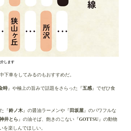
紹介します
中下車をしてみるのもおすすめだ。
金時
』や極上の旨みで話題をさらった『
五感
』でぜひ食
た『
鈴ノ木
』の醤油ラーメンや『
田坂屋
』のパワフルな
神井とら
』の油そば、飽きのこない『
GOTTSU
』の動物
逢いを楽しんでほしい。