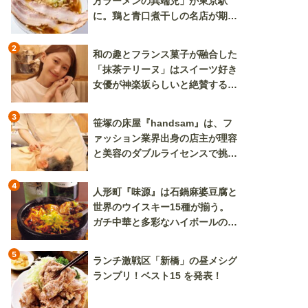
方ラーメンの異端児」が東京駅
に。鶏と青口煮干しの名店が期間
限定で登場
2
和の趣とフランス菓子が融合した
「抹茶テリーヌ」はスイーツ好き
女優が神楽坂らしいと絶賛する逸
品
3
笹塚の床屋『handsam』は、フ
ァッション業界出身の店主が理容
と美容のダブルライセンスで挑む
新しいカルチャー発信基地
4
人形町『味源』は石鍋麻婆豆腐と
世界のウイスキー15種が揃う。
ガチ中華と多彩なハイボールの組
み合わせを楽しめる
5
ランチ激戦区「新橋」の昼メシグ
ランプリ！ベスト15 を発表！