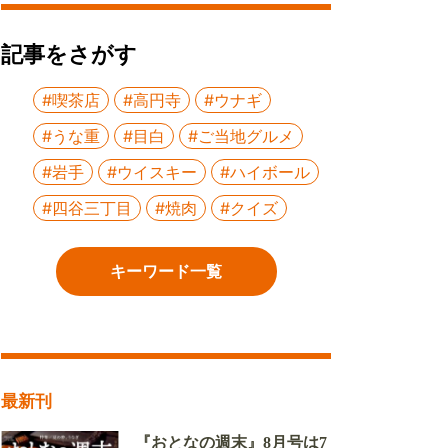
記事をさがす
#喫茶店
#高円寺
#ウナギ
#うな重
#目白
#ご当地グルメ
#岩手
#ウイスキー
#ハイボール
#四谷三丁目
#焼肉
#クイズ
キーワード一覧
最新刊
『おとなの週末』8月号は7