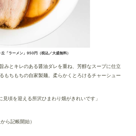
ヶ丘「ラーメン」950円（税込／大盛無料）
旨みとキレのある醤油ダレを重ね、芳醇なスープに仕立
るもちもちの自家製麺。柔らかくとろけるチャーシュー
頃に見頃を迎える所沢ひまわり畑がきれいです」
前後から記帳開始）