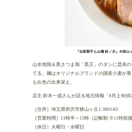
『自家製手もみ麺 鈴ノ木』＠狭山
山水地鶏＆黒さつま鶏「黒王」のダシに昆布の
てる。麺はオリジナルブランドの国産小麦が香
も出色の出来栄え。
店主 鈴木一成さんが語る地元情報「8月上旬
［住所］埼玉県所沢市狭山ヶ丘1-3003-83
［営業時間］11時半～15時（記帳制 ※11時
［休日］火曜日・水曜日