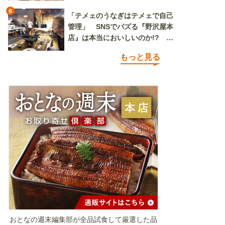
6
「テメェのうなぎはテメェで自己
管理」 SNSでバズる『野沢屋本
店』は本当においしいのか!? い
ざ実食調査
もっと見る
おとなの週末編集部が全品試食して厳選した品