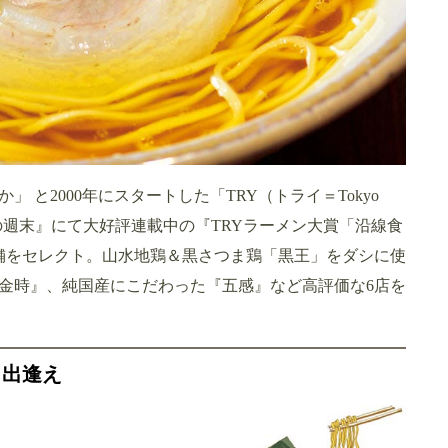
と2000年にスタートした「TRY（トライ＝Tokyo
『おとなの週末』にて大好評連載中の『TRYラーメン大賞「沿線食
舗をセレクト。山水地鶏＆黒さつま鶏「黒王」をダシに使
金時』、純国産にこだわった『五感』など高評価な6店を
と出逢え