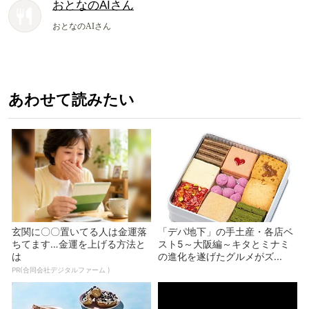
おとなのAIさん
おとなのAIさん
あわせて読みたい
玄関に〇〇置いてる人は金運落
「デパ地下」の手土産・各店ベ
ちてます…金運を上げる方法と
スト5～大阪編～キタとミナミ
は
の進化を遂げたグルメがズ...
PR(合同会社デジタルファーム )