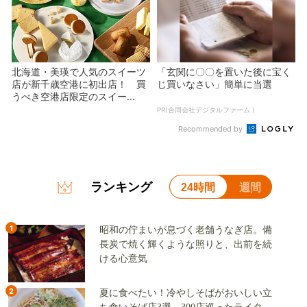
北海道・美瑛で人気のスイーツ
「玄関に〇〇を置いた後に宝く
店が新千歳空港に初出店！ 買
じ買いなさい」簡単に当選
うべき空港店限定のスイー...
PR(合同会社デジタルファーム )
Recommended by
ランキング
24時間
週間
1
昭和の佇まいが息づく老舗うなぎ店。備
長炭で焼く輝くような照りと、出前を続
ける心意気
2
夏に食べたい！冷やしそばがおいしい立