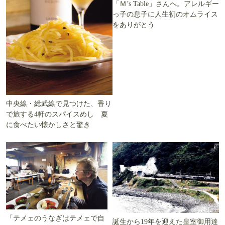
「Ｍ’s Table」さんへ。アレルギー
っ子の息子に人生初のオムライス
をありがとう
中央線・総武線で見つけた、香り
で旅する4軒のスパイスめし 夏
に食べたい懐かしさと驚き
「テメェのうなぎはテメェで自
誕生から19年を迎えた皇室御用達