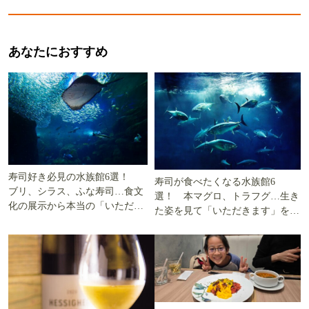
あなたにおすすめ
寿司好き必見の水族館6選！
寿司が食べたくなる水族館6
ブリ、シラス、ふな寿司…食文
選！ 本マグロ、トラフグ…生き
化の展示から本当の「いただき
た姿を見て「いただきます」を考
ます」を知る
える