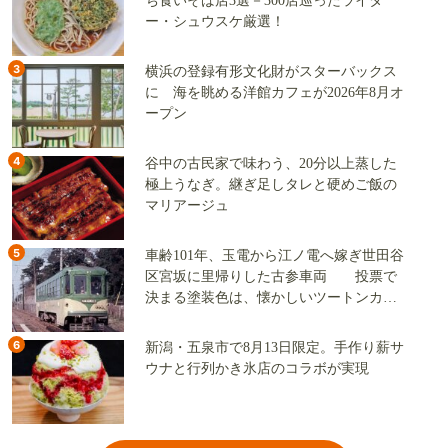
ち食いそば店3選－300店巡ったライタ
ー・シュウスケ厳選！
3
横浜の登録有形文化財がスターバックス
に 海を眺める洋館カフェが2026年8月オ
ープン
4
谷中の古民家で味わう、20分以上蒸した
極上うなぎ。継ぎ足しタレと硬めご飯の
マリアージュ
5
車齢101年、玉電から江ノ電へ嫁ぎ世田谷
区宮坂に里帰りした古参車両 投票で
決まる塗装色は、懐かしいツートンカラ
ーか、グリーン単色か
6
新潟・五泉市で8月13日限定。手作り薪サ
ウナと行列かき氷店のコラボが実現