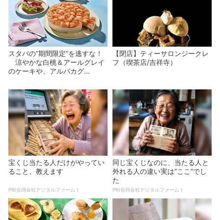
スタバの“期間限定”を逃すな！
【閉店】ティーサロンジークレ
涼やかな白桃＆アールグレイ
フ（喫茶店/吉祥寺）
のケーキや、アルパカグ...
宝くじ当たる人だけがやってい
同じ宝くじなのに、当たる人と
ること、教えます
外れる人の違い実は“ここ”でし
た
PR(合同会社デジタルファーム )
PR(合同会社デジタルファーム )