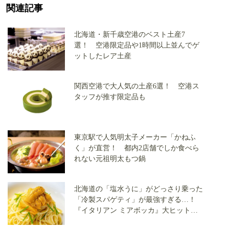
関連記事
北海道・新千歳空港のベスト土産7
選！ 空港限定品や1時間以上並んでゲ
ットしたレア土産
関西空港で大人気の土産6選！ 空港ス
タッフが推す限定品も
東京駅で人気明太子メーカー「かねふ
く」が直営！ 都内2店舗でしか食べら
れない元祖明太もつ鍋
北海道の「塩水うに」がどっさり乗った
「冷製スパゲティ」が最強すぎる…！
『イタリアン ミアボッカ』大ヒット商
品、6月4日から期間限定で販売