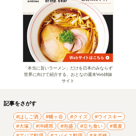
「本当に旨いラーメン」だけを日本のみならず
世界に向けて紹介する、おとなの週末Web姉妹
サイト
記事をさがす
#はしご酒
#幡ヶ谷
#クイズ
#ウイスキー
#大塚
#沖縄県
#泡盛
#立ち食い
#蕎麦
#アジア料理
#スパイス料理
#水道橋