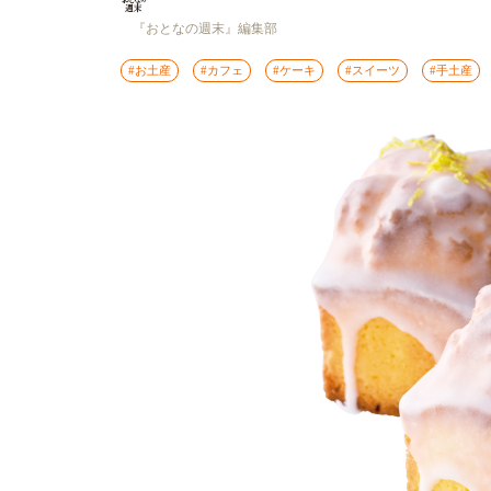
『おとなの週末』編集部
#お土産
#カフェ
#ケーキ
#スイーツ
#手土産