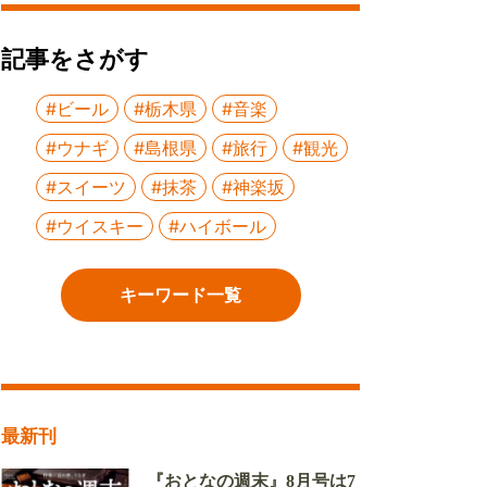
記事をさがす
#ビール
#栃木県
#音楽
#ウナギ
#島根県
#旅行
#観光
#スイーツ
#抹茶
#神楽坂
#ウイスキー
#ハイボール
キーワード一覧
最新刊
『おとなの週末』8月号は7