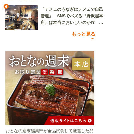
6
「テメェのうなぎはテメェで自己
管理」 SNSでバズる『野沢屋本
店』は本当においしいのか!? い
ざ実食調査
もっと見る
おとなの週末編集部が全品試食して厳選した品