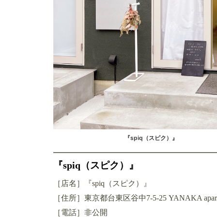
『spiq（スピク）』
『spiq（スピク）』
［店名］『spiq（スピク）』
［住所］東京都台東区谷中7-5-25 YANAKA apartme
［電話］非公開