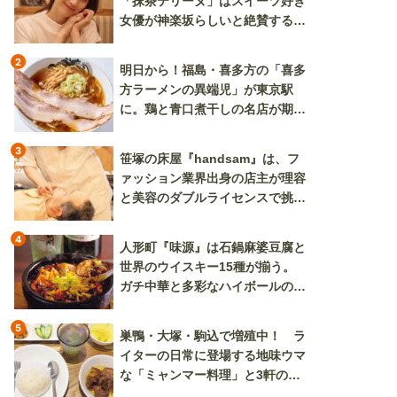
「抹茶テリーヌ」はスイーツ好き
女優が神楽坂らしいと絶賛する逸
品
2
明日から！福島・喜多方の「喜多
方ラーメンの異端児」が東京駅
に。鶏と青口煮干しの名店が期間
限定で登場
3
笹塚の床屋『handsam』は、フ
ァッション業界出身の店主が理容
と美容のダブルライセンスで挑む
新しいカルチャー発信基地
4
人形町『味源』は石鍋麻婆豆腐と
世界のウイスキー15種が揃う。
ガチ中華と多彩なハイボールの組
み合わせを楽しめる
5
巣鴨・大塚・駒込で増殖中！ ラ
イターの日常に登場する地味ウマ
な「ミャンマー料理」と3軒のニ
ラ玉