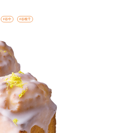
#谷中
#谷根千