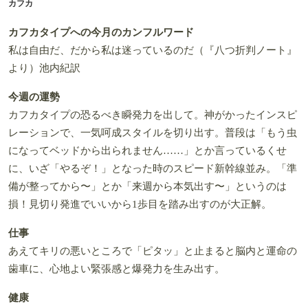
カフカ
カフカタイプへの今月のカンフルワード
私は自由だ、だから私は迷っているのだ（『八つ折判ノート』
より）池内紀訳
今週の運勢
カフカタイプの恐るべき瞬発力を出して。神がかったインスピ
レーションで、一気呵成スタイルを切り出す。普段は「もう虫
になってベッドから出られません……」とか言っているくせ
に、いざ「やるぞ！」となった時のスピード新幹線並み。「準
備が整ってから〜」とか「来週から本気出す〜」というのは
損！見切り発進でいいから1歩目を踏み出すのが大正解。
仕事
あえてキリの悪いところで「ピタッ」と止まると脳内と運命の
歯車に、心地よい緊張感と爆発力を生み出す。
健康