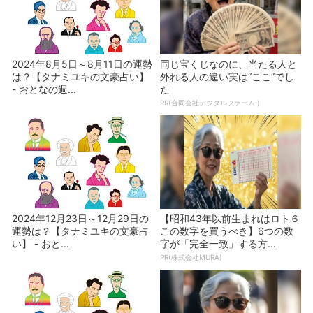
2024年8月5日～8月11日の運勢
同じ宝くじなのに、当たる人と
は？【タナミユキの文豪占い】
外れる人の違い実は“ここ”でし
- おとなの週...
た
PR(合同会社デジタルファーム )
2024年12月23日～12月29日の
【昭和43年以前生まれはロト６
運勢は？【タナミユキの文豪占
この数字を買うべき】6つの数
い】 - おと...
字が「完全一致」する方...
PR(株式会社MURA)