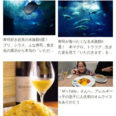
寿司好き必見の水族館6選！
寿司が食べたくなる水族館6
ブリ、シラス、ふな寿司…食文
選！ 本マグロ、トラフグ…生き
化の展示から本当の「いただき
た姿を見て「いただきます」を考
ます」を知る
える
「Ｍ’s Table」さんへ。アレルギー
っ子の息子に人生初のオムライス
をありがとう