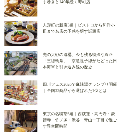
手巻きと140年続く寿司店
人形町の新店5選｜ビストロから和洋小
皿まで名店の予感を醸す話題店
先の大戦の遺構、今も残る特殊な線路
「三線軌条」 京急逗子線がたどった日
本海軍と引き込み線の歴史
四川フェス2026で麻辣湯グランプリ開催
｜全国33商品から選ばれた1位とは
東京の名喫茶6選｜西荻窪・高円寺・豪
徳寺・竹ノ塚・渋谷・青山一丁目で過ご
す異空間時間