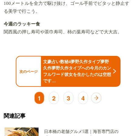
100メートルを全力で駆け抜け、ゴール手前でピタッと静止す
る美学で行こう。
今週のラッキー食
関西風の押し寿司や茶巾寿司、柿の葉寿司などで大大吉。
文豪占い数秘4夢野久作タイプ夢野
久作夢野久作タイプへの今月のカン
次のページ
フルワード彼女を生かしたのは空想
です…
1
2
3
4
関連記事
日本橋の老舗グルメ5選｜海苔専門店の