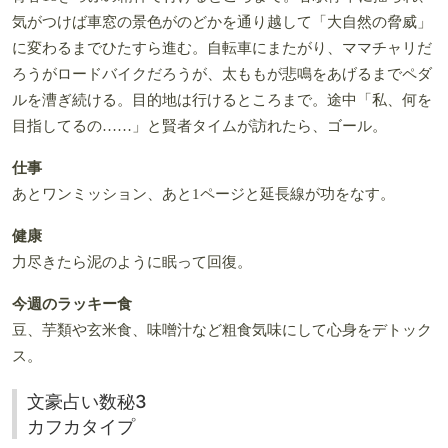
気がつけば車窓の景色がのどかを通り越して「大自然の脅威」
に変わるまでひたすら進む。自転車にまたがり、ママチャリだ
ろうがロードバイクだろうが、太ももが悲鳴をあげるまでペダ
ルを漕ぎ続ける。目的地は行けるところまで。途中「私、何を
目指してるの……」と賢者タイムが訪れたら、ゴール。
仕事
あとワンミッション、あと1ページと延長線が功をなす。
健康
力尽きたら泥のように眠って回復。
今週のラッキー食
豆、芋類や玄米食、味噌汁など粗食気味にして心身をデトック
ス。
文豪占い数秘3
カフカタイプ