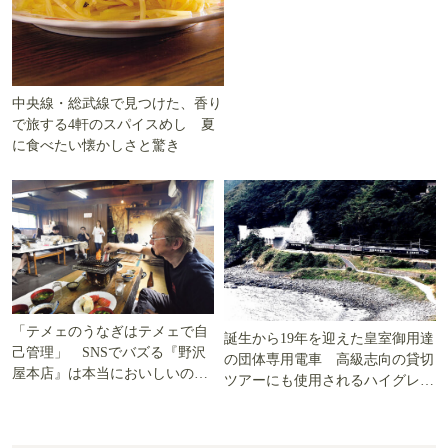
中央線・総武線で見つけた、香り
で旅する4軒のスパイスめし 夏
に食べたい懐かしさと驚き
「テメェのうなぎはテメェで自
誕生から19年を迎えた皇室御用達
己管理」 SNSでバズる『野沢
の団体専用電車 高級志向の貸切
屋本店』は本当においしいの
ツアーにも使用されるハイグレー
か!? いざ実食調査
ド電車とは