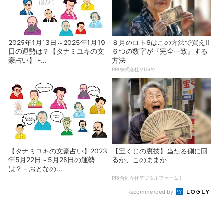
2025年1月13日～2025年1月19
８月のロト6はこの方法で買え!!
日の運勢は？【タナミユキの文
６つの数字が『完全一致』する
豪占い】 -...
方法
PR(株式会社MURA)
【タナミユキの文豪占い】2023
【宝くじの裏技】当たる側に回
年5月22日～5月28日の運勢
るか、このままか
は？ - おとなの...
PR(合同会社デジタルファーム )
Recommended by