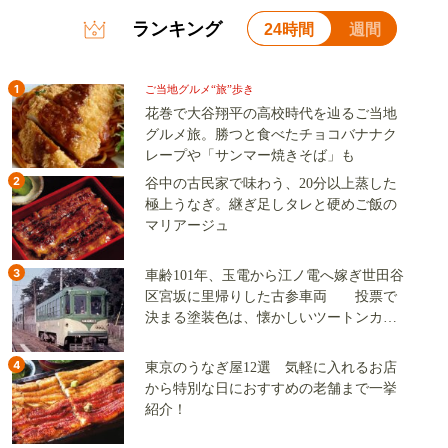
ランキング
24時間
週間
1
ご当地グルメ“旅”歩き
花巻で大谷翔平の高校時代を辿るご当地
グルメ旅。勝つと食べたチョコバナナク
レープや「サンマー焼きそば」も
2
谷中の古民家で味わう、20分以上蒸した
極上うなぎ。継ぎ足しタレと硬めご飯の
マリアージュ
3
車齢101年、玉電から江ノ電へ嫁ぎ世田谷
区宮坂に里帰りした古参車両 投票で
決まる塗装色は、懐かしいツートンカラ
ーか、グリーン単色か
4
東京のうなぎ屋12選 気軽に入れるお店
から特別な日におすすめの老舗まで一挙
紹介！