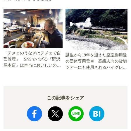
「テメェのうなぎはテメェで自
誕生から19年を迎えた皇室御用達
己管理」 SNSでバズる『野沢
の団体専用電車 高級志向の貸切
屋本店』は本当においしいの
ツアーにも使用されるハイグレー
か!? いざ実食調査
ド電車とは
この記事をシェア