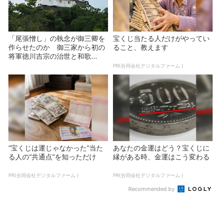
「尾張憎し」の執念が御三卿を
宝くじ当たる人だけがやってい
作らせたのか 御三家から初の
ること、教えます
将軍徳川吉宗の治世と和歌...
PR(合同会社デジタルファーム )
“宝くじは運じゃなかった”当た
あなたの金運はどう？宝くじに
る人の“共通点”を知っただけ
縁がある時、金運はこう変わる
PR(合同会社デジタルファーム )
PR(合同会社デジタルファーム )
Recommended by