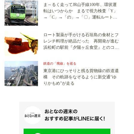
ま～るく走ってJR山手線100年、環状運
転はいつからか まるで視力検査「Y」
→「C」→「の」→「〇」運転ルートの
変遷がおもしろい
ロート製薬が手がける石垣島の食材とフ
レンチ料理が絶品だった 再開発が進む
浜松町の駅前『夕陽ヶ丘食堂』とのコラ
ボはどのようにして生まれたのか
鉄道の「廃線」を巡る
東京港にひっそりと残る貨物線の鉄道遺
構 その軌跡をなぞるように新交通“ゆ
りかもめ”が走る