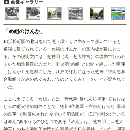
画像ギャラリー
「め組のけんか」
JR浜松町駅の北口を出て芝・増上寺に向かって歩いていると、
道端に建てられている「め組のけんか」の案内板が目にとま
る。その説明文には、芝神明（現・芝大神宮）の境内で行われ
ていた勧進相撲の力士と、町火消“め組”との間で起こった喧嘩
〔けんか〕を題材にした、江戸で評判になった芝居「神明恵和
合取組〔かみのめぐみわごうのとりくみ〕」のことが記されて
いた。
ここに出てくる「め組」とは、時代劇“暴れん坊将軍”でもおな
じみの町火消め組のことで、徳川8代将軍・吉宗が行った“享保
の改革”で制度化された今でいう消防団だ。江戸の町火消“いろ
は48組”あるうちのひとつである「め組」は、芝神明（→芝大
神宮）のある港区芝大門から新橋駅周辺を管轄していた。関東