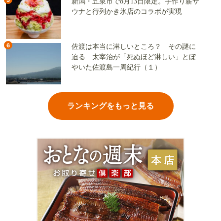
新潟・五泉市で8月13日限定。手作り薪サ
ウナと行列かき氷店のコラボが実現
6
佐渡は本当に淋しいところ？ その謎に
迫る 太宰治が「死ぬほど淋しい」とぼ
やいた佐渡島一周紀行（１）
ランキングをもっと見る