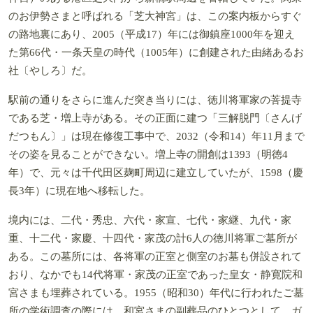
のお伊勢さまと呼ばれる「芝大神宮」は、この案内板からすぐ
の路地裏にあり、2005（平成17）年には御鎮座1000年を迎え
た第66代・一条天皇の時代（1005年）に創建された由緒あるお
社〔やしろ〕だ。
駅前の通りをさらに進んだ突き当りには、徳川将軍家の菩提寺
である芝・増上寺がある。その正面に建つ「三解脱門〔さんげ
だつもん〕」は現在修復工事中で、2032（令和14）年11月まで
その姿を見ることができない。増上寺の開創は1393（明徳4
年）で、元々は千代田区麹町周辺に建立していたが、1598（慶
長3年）に現在地へ移転した。
境内には、二代・秀忠、六代・家宣、七代・家継、九代・家
重、十二代・家慶、十四代・家茂の計6人の徳川将軍ご墓所が
ある。この墓所には、各将軍の正室と側室のお墓も併設されて
おり、なかでも14代将軍・家茂の正室であった皇女・静寛院和
宮さまも埋葬されている。1955（昭和30）年代に行われたご墓
所の学術調査の際には、和宮さまの副葬品のひとつとして、ガ