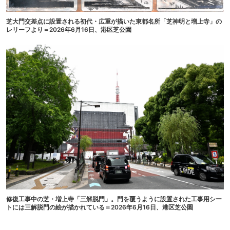
芝大門交差点に設置される初代・広重が描いた東都名所「芝神明と増上寺」の
レリーフより＝2026年6月16日、港区芝公園
修復工事中の芝・増上寺「三解脱門」。門を覆うように設置された工事用シー
トには三解脱門の絵が描かれている＝2026年6月16日、港区芝公園