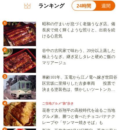
ランキング
24時間
週間
1
昭和の佇まいが息づく老舗うなぎ店。備
長炭で焼く輝くような照りと、出前を続
ける心意気
2
谷中の古民家で味わう、20分以上蒸した
極上うなぎ。継ぎ足しタレと硬めご飯の
マリアージュ
3
車齢101年、玉電から江ノ電へ嫁ぎ世田谷
区宮坂に里帰りした古参車両 投票で
決まる塗装色は、懐かしいツートンカラ
ーか、グリーン単色か
4
ご当地グルメ“旅”歩き
花巻で大谷翔平の高校時代を辿るご当地
グルメ旅。勝つと食べたチョコバナナク
レープや「サンマー焼きそば」も
5