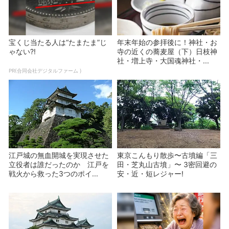
宝くじ当たる人は“たまたま”じ
年末年始の参拝後に！神社・お
ゃない?!
寺の近くの蕎麦屋（下）日枝神
社・増上寺・大国魂神社・...
PR(合同会社デジタルファーム )
江戸城の無血開城を実現させた
東京こんもり散歩〜古墳編「三
立役者は誰だったのか 江戸を
田・芝丸山古墳」〜 3密回避の
戦火から救った3つのポイ...
安・近・短レジャー!