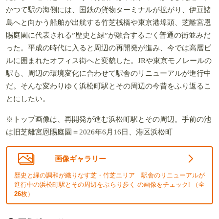
かつて駅の海側には、国鉄の貨物ターミナルが拡がり、伊豆諸
島へと向かう船舶が出航する竹芝桟橋や東京港埠頭、芝離宮恩
賜庭園に代表される”歴史と緑”が融合するごく普通の街並みだ
った。平成の時代に入ると周辺の再開発が進み、今では高層ビ
ルに囲まれたオフィス街へと変貌した。JRや東京モノレールの
駅も、周辺の環境変化に合わせて駅舎のリニューアルが進行中
だ。そんな変わりゆく浜松町駅とその周辺の今昔をふり返るこ
とにしたい。
※トップ画像は、再開発が進む浜松町駅とその周辺。手前の池
は旧芝離宮恩賜庭園＝2026年6月16日、港区浜松町
画像ギャラリー
歴史と緑の調和が織りなす芝・竹芝エリア 駅舎のリニューアルが
進行中の浜松町駅とその周辺をぶらり歩く の画像をチェック! （全
26
枚）