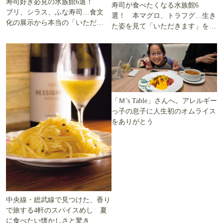
寿司好き必見の水族館6選！
寿司が食べたくなる水族館6
ブリ、シラス、ふな寿司…食文
選！ 本マグロ、トラフグ…生き
化の展示から本当の「いただき
た姿を見て「いただきます」を考
ます」を知る
える
「Ｍ’s Table」さんへ。アレルギー
っ子の息子に人生初のオムライス
をありがとう
中央線・総武線で見つけた、香り
で旅する4軒のスパイスめし 夏
に食べたい懐かしさと驚き