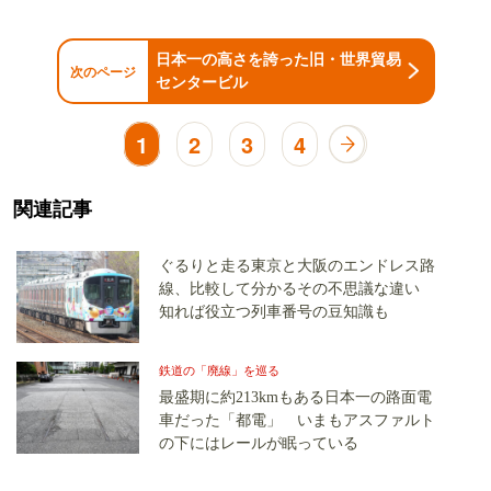
日本一の高さを誇った旧・世界貿易
次のページ
センタービル
1
2
3
4
関連記事
ぐるりと走る東京と大阪のエンドレス路
線、比較して分かるその不思議な違い
知れば役立つ列車番号の豆知識も
鉄道の「廃線」を巡る
最盛期に約213kmもある日本一の路面電
車だった「都電」 いまもアスファルト
の下にはレールが眠っている