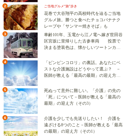
2
ご当地グルメ“旅”歩き
花巻で大谷翔平の高校時代を辿るご当地
グルメ旅。勝つと食べたチョコバナナク
レープや「サンマー焼きそば」も
3
車齢101年、玉電から江ノ電へ嫁ぎ世田谷
区宮坂に里帰りした古参車両 投票で
決まる塗装色は、懐かしいツートンカラ
ーか、グリーン単色か
4
「ピンピンコロリ」の裏話。あなたにベ
ストな介護施設はどうやって選ぶ？ －
医師が教える「最高の最期」の迎え方
（その2）
5
死ぬって意外に難しい。「介護」の先の
「死」について－医師が教える「最高の
最期」の迎え方（その3）
6
介護を少しでも先送りしたい！ 介護を
遠ざける8つのこと－医師が教える「最高
の最期」の迎え方（その1）