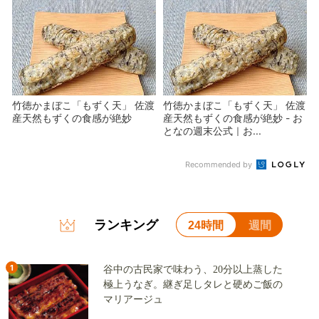
竹徳かまぼこ「もずく天」 佐渡
竹徳かまぼこ「もずく天」 佐渡
産天然もずくの食感が絶妙
産天然もずくの食感が絶妙 - お
となの週末公式｜お...
Recommended by
ランキング
24時間
週間
1
谷中の古民家で味わう、20分以上蒸した
極上うなぎ。継ぎ足しタレと硬めご飯の
マリアージュ