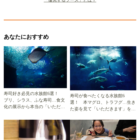
「優先するソース」とは？
あなたにおすすめ
寿司好き必見の水族館6選！
寿司が食べたくなる水族館6
ブリ、シラス、ふな寿司…食文
選！ 本マグロ、トラフグ…生き
化の展示から本当の「いただき
た姿を見て「いただきます」を考
ます」を知る
える