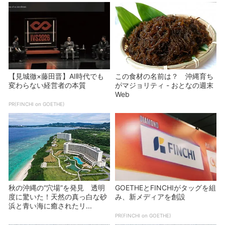
【見城徹×藤田晋】AI時代でも
この食材の名前は？ 沖縄育ち
変わらない経営者の本質
がマジョリティ - おとなの週末
Web
PR(FINCHI on GOETHE)
秋の沖縄の“穴場”を発見 透明
GOETHEとFINCHIがタッグを組
度に驚いた！天然の真っ白な砂
み、新メディアを創設
浜と青い海に癒されたリ...
PR(FINCHI on GOETHE)