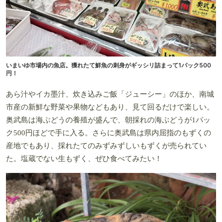
いまいゆ市場内の魚店。獲れたて鮮魚の刺身がギッシリ詰まって1パック500
円！
あら汁やイカ墨汁、炊き込みご飯「ジューシー」のほか、南城
市産の新鮮な野菜や果物などもあり、見て回るだけで楽しい。
奥武島は海ぶどうの養殖が盛んで、朝採れの海ぶどうが1パッ
ク500円ほどで手に入る。さらに奥武島は県内屈指のもずくの
産地でもあり、採れたてのみずみずしいもずくが売られてい
た。塩蔵でない生もずく、ぜひ食べてみたい！