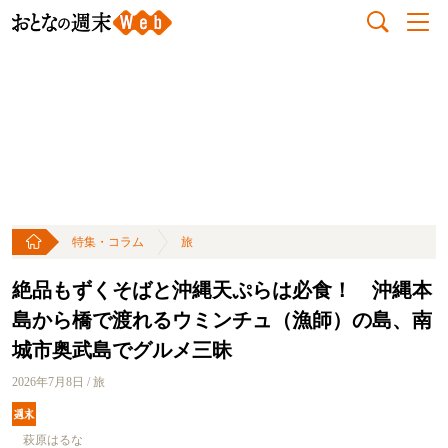
特集・コラム
旅
絶品もずくそばと沖縄天ぷらは必食！ 沖縄本
島から橋で渡れるウミンチュ（漁師）の島、南
城市奥武島でグルメ三昧
2026年7月8日 / 旅
萩原はるな