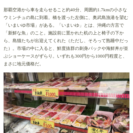
那覇空港から車を走らせること約40分、周囲約1.7kmの小さな
ウミンチュの島に到着。橋を渡った左側に、奥武島漁港を望む
「いまいゆ市場」がある。「いまいゆ」とは、沖縄の方言で
「新鮮な魚」のこと。施設前に置かれた机の上と椅子の下か
ら、島猫たちが出迎えてくれた（ただし、そろって熟睡中だっ
た）。市場の中に入ると、鮮度抜群の刺身パックや海鮮丼が並
ぶショーケースがずらり。いずれも300円から1000円程度と、
まさに地元価格だ。