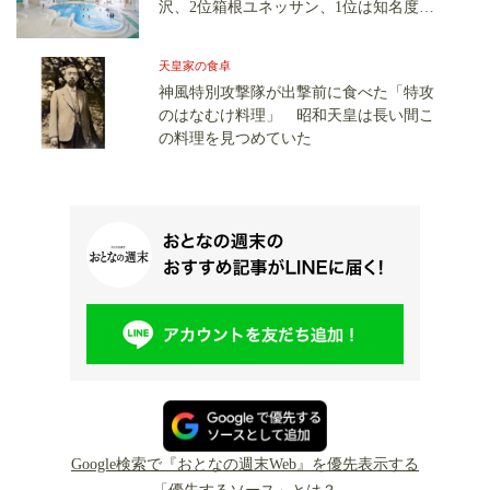
沢、2位箱根ユネッサン、1位は知名度抜
群の施設だった
天皇家の食卓
神風特別攻撃隊が出撃前に食べた「特攻
のはなむけ料理」 昭和天皇は長い間こ
の料理を見つめていた
Google検索で『おとなの週末Web』を優先表示する