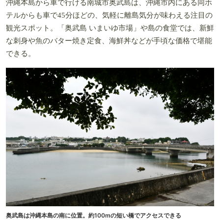
沖縄本島から車で行ける南城市奥武島は、沖縄市内にある同ホ
テルからも車で45分ほどの、気軽に離島気分が味わえる注目の
観光スポット。「奥武島 いまいゆ市場」や島の食堂では、新鮮
な刺身や魚のバター焼き定食、海鮮丼などが手頃な価格で堪能
できる。
奥武島は沖縄本島の南に位置。約100mの短い橋でアクセスできる