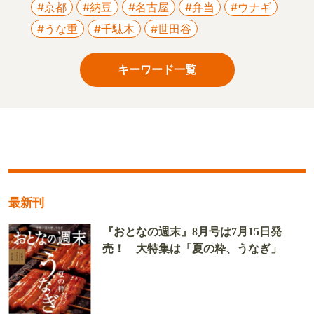
#京都
#納豆
#名古屋
#弁当
#ウナギ
#うな重
#千駄木
#世田谷
キーワード一覧
最新刊
『おとなの週末』8月号は7月15日発
売！ 大特集は「夏の粋、うなぎ」