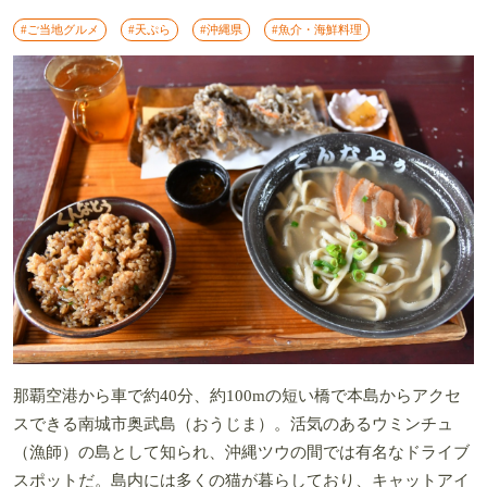
#ご当地グルメ
#天ぷら
#沖縄県
#魚介・海鮮料理
那覇空港から車で約40分、約100mの短い橋で本島からアクセ
スできる南城市奥武島（おうじま）。活気のあるウミンチュ
（漁師）の島として知られ、沖縄ツウの間では有名なドライブ
スポットだ。島内には多くの猫が暮らしており、キャットアイ