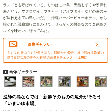
ランドとも呼ばれている。じつはこの島、天然もずくや朝採れ
海ぶどう、マグロやイラブチャー（アオブダイ）などの海の幸
が味わえる宝の島なのだ。「沖縄ハーバービューホテル」から
招かれた視察旅行に合わせて、せっかくの機会なので奥武島グ
ルメを味わいに行ってみた。
画像ギャラリー
もずくの天ぷらも沖縄そばも。那覇から40分、橋で渡れる漁師の
島で新鮮な海の幸を大満喫 の画像をチェック! （全
8
枚）
画像ギャラリー
漁師の島ならでは！新鮮そのものの魚介がそろう
「いまいゆ市場」