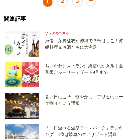
1
2
3
関連記事
ソノタのコヨイ
声優・茅野愛衣が沖縄で３軒はしご！沖
縄料理＆お酒たちに大満足
ちいかわレストラン沖縄店のかき氷｜夏
季限定シーサーデザート9月まで
暑い日にこそ、軽やかに アサヒのソー
ダ割りという選択
「一日遊べる温泉テーマパーク」ランキ
ング、3位は岐阜のクアリゾート湯舟