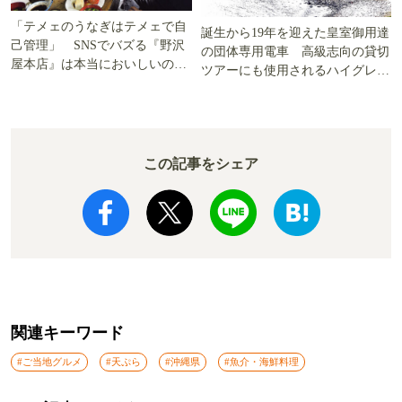
「テメェのうなぎはテメェで自
誕生から19年を迎えた皇室御用達
己管理」 SNSでバズる『野沢
の団体専用電車 高級志向の貸切
屋本店』は本当においしいの
ツアーにも使用されるハイグレー
か!? いざ実食調査
ド電車とは
この記事をシェア
関連キーワード
#ご当地グルメ
#天ぷら
#沖縄県
#魚介・海鮮料理