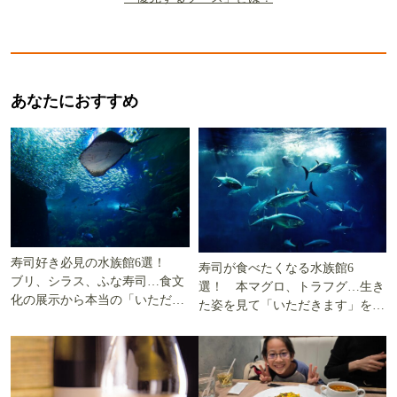
あなたにおすすめ
寿司好き必見の水族館6選！
寿司が食べたくなる水族館6
ブリ、シラス、ふな寿司…食文
選！ 本マグロ、トラフグ…生き
化の展示から本当の「いただき
た姿を見て「いただきます」を考
ます」を知る
える