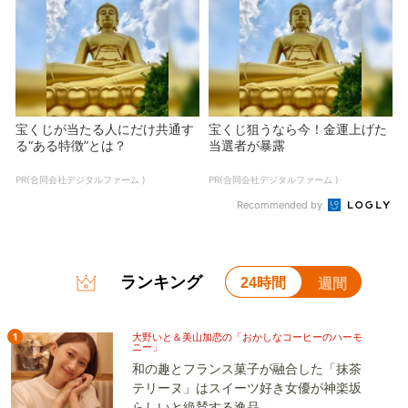
宝くじが当たる人にだけ共通す
宝くじ狙うなら今！金運上げた
る“ある特徴”とは？
当選者が暴露
PR(合同会社デジタルファーム )
PR(合同会社デジタルファーム )
Recommended by
ランキング
24時間
週間
1
大野いと＆美山加恋の「おかしなコーヒーのハーモ
ニー」
和の趣とフランス菓子が融合した「抹茶
テリーヌ」はスイーツ好き女優が神楽坂
らしいと絶賛する逸品