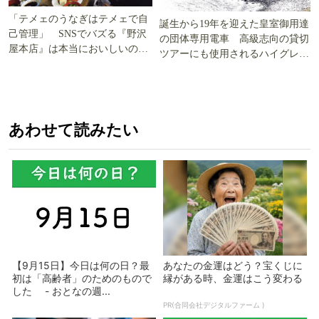
「テメェのうなぎはテメェで自
誕生から19年を迎えた皇室御用達
己管理」 SNSでバズる『野沢
の団体専用電車 高級志向の貸切
屋本店』は本当においしいの
ツアーにも使用されるハイグレー
か!? いざ実食調査
ド電車とは
あわせて読みたい
【9月15日】今日は何の日？最
あなたの金運はどう？宝くじに
初は「高齢者」のためのもので
縁がある時、金運はこう変わる
した - おとなの週...
PR(合同会社デジタルファーム )