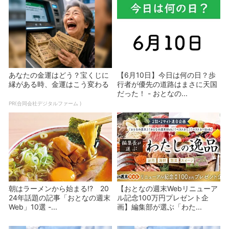
あなたの金運はどう？宝くじに
【6月10日】今日は何の日？歩
縁がある時、金運はこう変わる
行者が優先の道路はまさに天国
だった！ - おとなの...
PR(合同会社デジタルファーム )
朝はラーメンから始まる!? 20
【おとなの週末Webリニューア
24年話題の記事「おとなの週末
ル記念100万円プレゼント企
Web」10選 -...
画】編集部が選ぶ「わた...