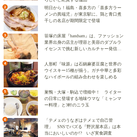
2
明日から！福島・喜多方の「喜多方ラー
メンの異端児」が東京駅に。鶏と青口煮
干しの名店が期間限定で登場
3
笹塚の床屋『handsam』は、ファッション
業界出身の店主が理容と美容のダブルラ
イセンスで挑む新しいカルチャー発信基
地
4
人形町『味源』は石鍋麻婆豆腐と世界の
ウイスキー15種が揃う。ガチ中華と多彩
なハイボールの組み合わせを楽しめる
5
巣鴨・大塚・駒込で増殖中！ ライター
の日常に登場する地味ウマな「ミャンマ
ー料理」と3軒のニラ玉
6
「テメェのうなぎはテメェで自己管
理」 SNSでバズる『野沢屋本店』は本
当においしいのか!? いざ実食調査