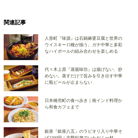
関連記事
人形町『味源』は石鍋麻婆豆腐と世界の
ウイスキー15種が揃う。ガチ中華と多彩
なハイボールの組み合わせを楽しめる
代々木上原『蒸籠味坊』は揚げない、炒
めない。蒸すだけで旨みを引き出す中華
に瓶ビールが止まらない
日本橋兜町の食べ歩き｜南インド料理か
ら和食カフェまで
銀座『銀座八五』のラビオリ入り中華そ
ば2200円｜吉野杉箸でいただく一杯