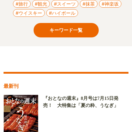
#旅行
#観光
#スイーツ
#抹茶
#神楽坂
#ウイスキー
#ハイボール
キーワード一覧
最新刊
『おとなの週末』8月号は7月15日発
売！ 大特集は「夏の粋、うなぎ」