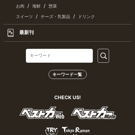
/
/
お肉
海鮮
惣菜
/
/
スイーツ
チーズ・乳製品
ドリンク
最新刊
キーワード一覧
CHECK US!