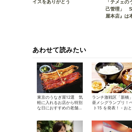
イスをありがとう
「テメェの
己管理」 
屋本店』は
か!? いざ
あわせて読みたい
東京のうなぎ屋12選 気
ランチ激戦区「新橋
軽に入れるお店から特別
昼メシグランプリ！
な日におすすめの老舗ま
ト15 を発表！ - お
で一挙紹介！
の週末公...