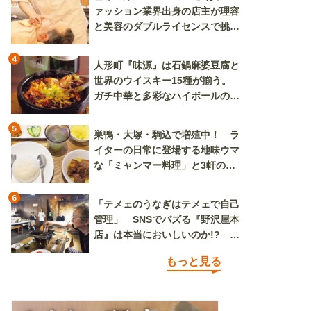
ァッション業界出身の店主が理容
と美容のダブルライセンスで挑む
新しいカルチャー発信基地
4
人形町『味源』は石鍋麻婆豆腐と
世界のウイスキー15種が揃う。
ガチ中華と多彩なハイボールの組
み合わせを楽しめる
5
巣鴨・大塚・駒込で増殖中！ ラ
イターの日常に登場する地味ウマ
な「ミャンマー料理」と3軒のニ
ラ玉
6
「テメェのうなぎはテメェで自己
管理」 SNSでバズる『野沢屋本
店』は本当においしいのか!? い
ざ実食調査
もっと見る