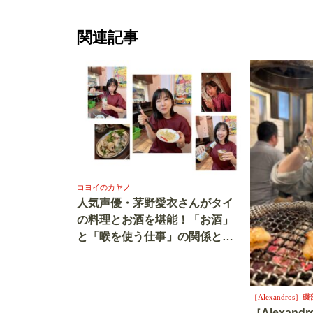
関連記事
コヨイのカヤノ
人気声優・茅野愛衣さんがタイ
の料理とお酒を堪能！「お酒」
と「喉を使う仕事」の関係と
は？
［Alexandro
［Alexan