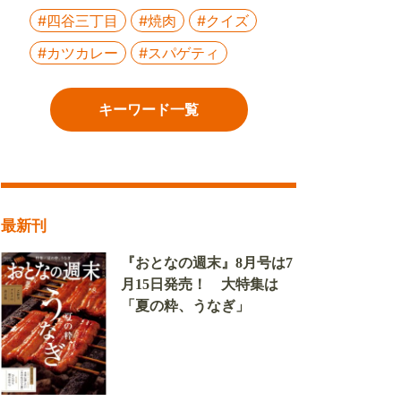
#四谷三丁目
#焼肉
#クイズ
#カツカレー
#スパゲティ
キーワード一覧
最新刊
『おとなの週末』8月号は7
月15日発売！ 大特集は
「夏の粋、うなぎ」