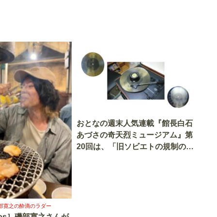
おとなの週末人気連載『館長白石
あづさの奇天烈ミュージアム』第
20回は、「旧ソビエトの規制の中
で生まれた“肋骨レコード”」の世
界へ
s］磯部寛之の酔滴のラダー
dros］磯部寛之さんが