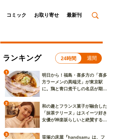
コミック
お取り寄せ
最新刊
ランキング
週間
24時間
1
明日から！福島・喜多方の「喜多
方ラーメンの異端児」が東京駅
に。鶏と青口煮干しの名店が期間
限定で登場
2
和の趣とフランス菓子が融合した
「抹茶テリーヌ」はスイーツ好き
女優が神楽坂らしいと絶賛する逸
品
3
笹塚の床屋『handsam』は、フ