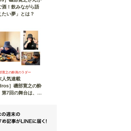
ご酒！飲みながら語
えたい夢」とは？
s］磯部寛之の酔滴のラダー
末人気連載
ndros］磯部寛之の酔
』第7回の舞台は、大
楽坂！