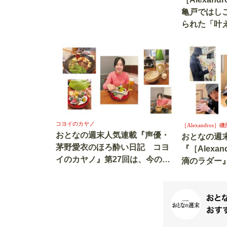
亀戸ではし
られた「叶
コヨイのカヤノ
［Alexandro
おとなの週末人気連載『声優・
おとなの週
茅野愛衣のほろ酔い日記 コヨ
『［Alexa
イのカヤノ』第27回は、今の時
滴のラダー
期しか食べられない「野鴨鍋」
人の街・神
を堪能です！