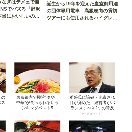
うなぎはテメェで自
誕生から19年を迎えた皇室御用達
SNSでバズる『野沢
の団体専用電車 高級志向の貸切
本当においしいの
ツアーにも使用されるハイグレー
実食調査
ド電車とは
」の
東京都内で極旨”冷やし
稲盛氏に論破・叱責され
ベス
中華”が食べられる店ラ
目が覚めた。経営者がバ
とな
ンキングベスト5
ランスすべき2つの背反
PR(ビズヒント)