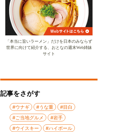
「本当に旨いラーメン」だけを日本のみならず
世界に向けて紹介する、おとなの週末Web姉妹
サイト
記事をさがす
#ウナギ
#うな重
#目白
#ご当地グルメ
#岩手
#ウイスキー
#ハイボール