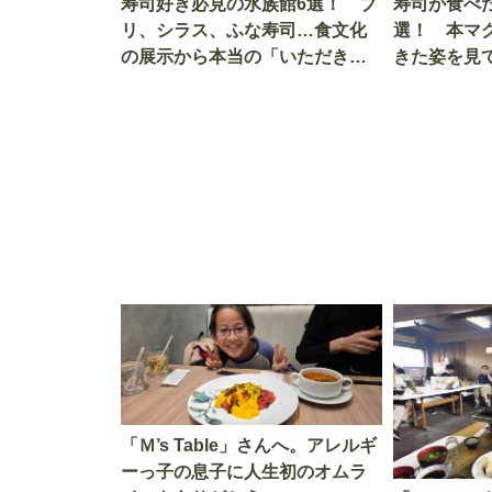
寿司好き必見の水族館6選！ ブ
寿司が食べ
リ、シラス、ふな寿司…食文化
選！ 本マ
の展示から本当の「いただきま
きた姿を見
す」を知る
を考える
「Ｍ’s Table」さんへ。アレルギ
ーっ子の息子に人生初のオムラ