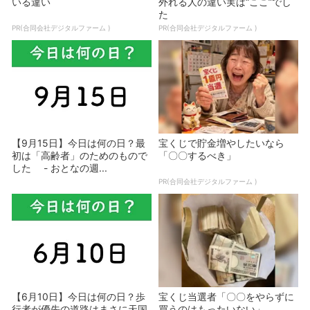
いる違い
外れる人の違い実は“ここ”でし
た
PR(合同会社デジタルファーム )
PR(合同会社デジタルファーム )
【9月15日】今日は何の日？最
宝くじで貯金増やしたいなら
初は「高齢者」のためのもので
「〇〇するべき」
した - おとなの週...
PR(合同会社デジタルファーム )
【6月10日】今日は何の日？歩
宝くじ当選者「〇〇をやらずに
行者が優先の道路はまさに天国
買うのはもったいない」