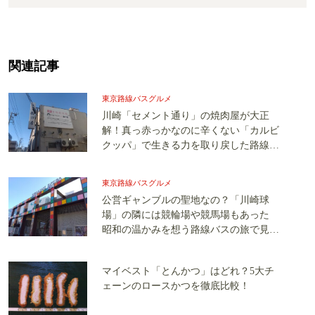
関連記事
東京路線バスグルメ
川崎「セメント通り」の焼肉屋が大正
解！真っ赤っかなのに辛くない「カルビ
クッパ」で生きる力を取り戻した路線バ
スの旅
東京路線バスグルメ
公営ギャンブルの聖地なの？「川崎球
場」の隣には競輪場や競馬場もあった
昭和の温かみを想う路線バスの旅で見つ
けた“幸せな味”
マイベスト「とんかつ」はどれ？5大チ
ェーンのロースかつを徹底比較！