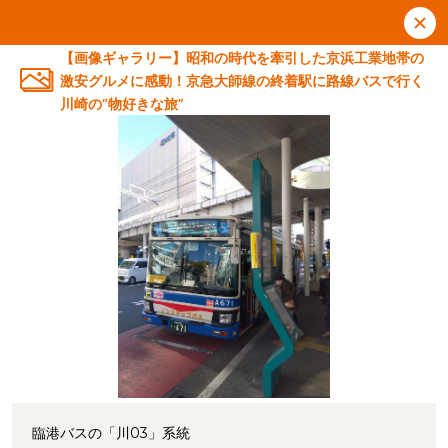
【画像ギャラリー】昭和の時代を牽引した京浜工業地帯の
激安グルメに感動！京急大師線の終着駅に路線バスで行く
川崎の“物好きな旅”
臨港バスの「川03」系統