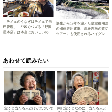
「テメェのうなぎはテメェで自
誕生から19年を迎えた皇室御用達
己管理」 SNSでバズる『野沢
の団体専用電車 高級志向の貸切
屋本店』は本当においしいの
ツアーにも使用されるハイグレー
か!? いざ実食調査
ド電車とは
あわせて読みたい
宝くじ当たる人だけが気づいて
同じ宝くじなのに、当たる人と