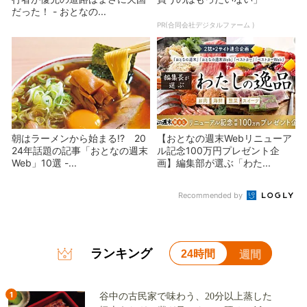
だった！ - おとなの...
PR(合同会社デジタルファーム )
朝はラーメンから始まる!? 20
【おとなの週末Webリニューア
24年話題の記事「おとなの週末
ル記念100万円プレゼント企
Web」10選 -...
画】編集部が選ぶ「わた...
Recommended by
ランキング
24時間
週間
1
谷中の古民家で味わう、20分以上蒸した