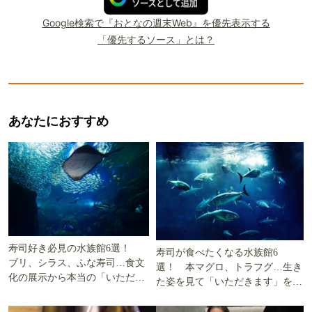
Google検索で『おとなの週末Web』を優先表示する
「優先するソース」とは？
あなたにおすすめ
寿司好き必見の水族館6選！
寿司が食べたくなる水族館6
ブリ、シラス、ふな寿司…食文
選！ 本マグロ、トラフグ…生き
化の展示から本当の「いただき
た姿を見て「いただきます」を考
ます」を知る
える