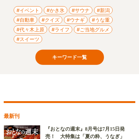
#イベント
#かき氷
#サウナ
#新潟
#自動車
#クイズ
#ウナギ
#うな重
#代々木上原
#ライフ
#ご当地グルメ
#スイーツ
キーワード一覧
最新刊
『おとなの週末』8月号は7月15日発
売！ 大特集は「夏の粋、うなぎ」