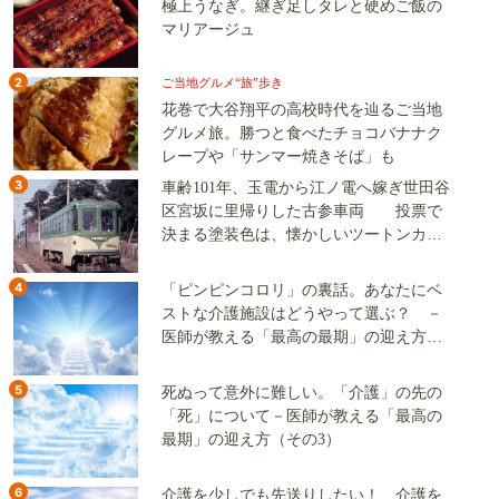
極上うなぎ。継ぎ足しタレと硬めご飯の
マリアージュ
2
ご当地グルメ“旅”歩き
花巻で大谷翔平の高校時代を辿るご当地
グルメ旅。勝つと食べたチョコバナナク
レープや「サンマー焼きそば」も
3
車齢101年、玉電から江ノ電へ嫁ぎ世田谷
区宮坂に里帰りした古参車両 投票で
決まる塗装色は、懐かしいツートンカラ
ーか、グリーン単色か
4
「ピンピンコロリ」の裏話。あなたにベ
ストな介護施設はどうやって選ぶ？ －
医師が教える「最高の最期」の迎え方
（その2）
5
死ぬって意外に難しい。「介護」の先の
「死」について－医師が教える「最高の
最期」の迎え方（その3）
6
介護を少しでも先送りしたい！ 介護を