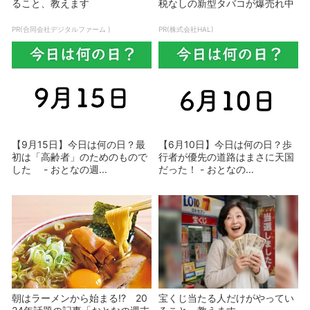
ること、教えます
税なしの新型タバコが爆売れ中
PR(合同会社デジタルファーム )
PR(株式会社HAL)
【9月15日】今日は何の日？最
【6月10日】今日は何の日？歩
初は「高齢者」のためのもので
行者が優先の道路はまさに天国
した - おとなの週...
だった！ - おとなの...
朝はラーメンから始まる!? 20
宝くじ当たる人だけがやってい