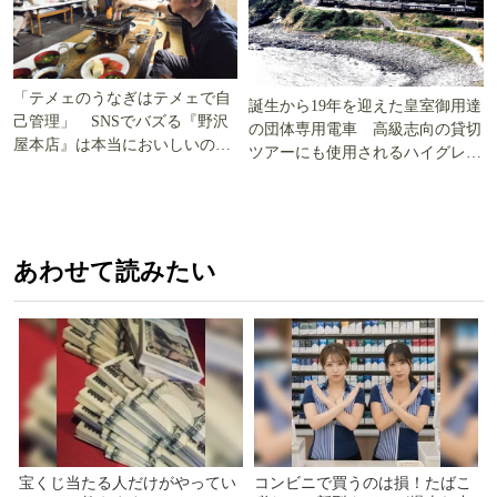
「テメェのうなぎはテメェで自
誕生から19年を迎えた皇室御用達
己管理」 SNSでバズる『野沢
の団体専用電車 高級志向の貸切
屋本店』は本当においしいの
ツアーにも使用されるハイグレー
か!? いざ実食調査
ド電車とは
あわせて読みたい
宝くじ当たる人だけがやってい
コンビニで買うのは損！たばこ