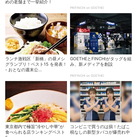
めの老舗まで一挙紹介！
PR(FINCHI on GOETHE)
ランチ激戦区「新橋」の昼メシ
GOETHEとFINCHIがタッグを組
グランプリ！ベスト15 を発表！
み、新メディアを創設
- おとなの週末公...
PR(FINCHI on GOETHE)
東京都内で極旨”冷やし中華”が
コンビニで買うのは損！たばこ
食べられる店ランキングベスト
税なしの新型タバコが爆売れ中