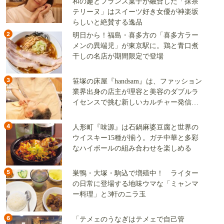
和の趣とフランス菓子が融合した「抹茶
テリーヌ」はスイーツ好き女優が神楽坂
らしいと絶賛する逸品
2
明日から！福島・喜多方の「喜多方ラー
メンの異端児」が東京駅に。鶏と青口煮
干しの名店が期間限定で登場
3
笹塚の床屋『handsam』は、ファッション
業界出身の店主が理容と美容のダブルラ
イセンスで挑む新しいカルチャー発信基
地
4
人形町『味源』は石鍋麻婆豆腐と世界の
ウイスキー15種が揃う。ガチ中華と多彩
なハイボールの組み合わせを楽しめる
5
巣鴨・大塚・駒込で増殖中！ ライター
の日常に登場する地味ウマな「ミャンマ
ー料理」と3軒のニラ玉
6
「テメェのうなぎはテメェで自己管