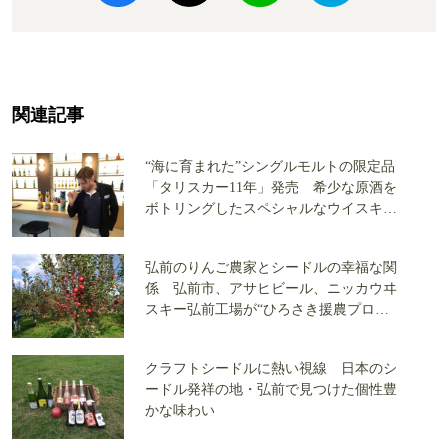
関連記事
“海に育まれた”シングルモルトの限定品
「タリスカー11年」発売 希少な原酒を
ボトリングしたスペシャルなウイスキー
【アンバサダーのコメント付き】
弘前のりんご農家とシードルの幸福な関
係 弘前市、アサヒビール、ニッカウヰ
スキー弘前工場が“ひろさき援農プロジ
ェクト”で描く日本一のりんごの産地の
将来とは
クラフトシードルに熱い視線 日本のシ
ードル発祥の地・弘前で見つけた個性豊
かな味わい