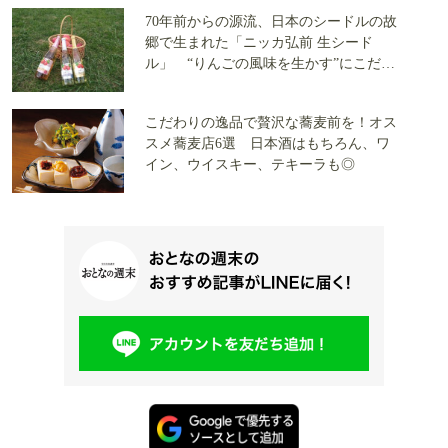
70年前からの源流、日本のシードルの故
郷で生まれた「ニッカ弘前 生シード
ル」 “りんごの風味を生かす”にこだわ
ったニッカウヰスキー弘前工場の歴史と
製法とは
こだわりの逸品で贅沢な蕎麦前を！オス
スメ蕎麦店6選 日本酒はもちろん、ワ
イン、ウイスキー、テキーラも◎