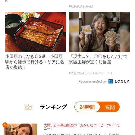
5
PR(株式会社HAL)
小田原のうなぎ店3選 小田原
「現実…？」〇〇をしただけで
駅から徒歩で行けるエリアに名
貧困主婦が宝くじ当選
店が集結！
PR(合同会社デジタルファーム )
Recommended by
ランキング
24時間
週間
1
大野いと＆美山加恋の「おかしなコーヒーのハーモ
ニー」