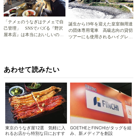
「テメェのうなぎはテメェで自
誕生から19年を迎えた皇室御用達
己管理」 SNSでバズる『野沢
の団体専用電車 高級志向の貸切
屋本店』は本当においしいの
ツアーにも使用されるハイグレー
か!? いざ実食調査
ド電車とは
あわせて読みたい
東京のうなぎ屋12選 気軽に入
GOETHEとFINCHIがタッグを組
れるお店から特別な日におすす
み、新メディアを創設