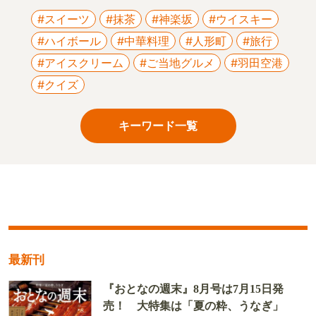
#スイーツ
#抹茶
#神楽坂
#ウイスキー
#ハイボール
#中華料理
#人形町
#旅行
#アイスクリーム
#ご当地グルメ
#羽田空港
#クイズ
キーワード一覧
最新刊
『おとなの週末』8月号は7月15日発
売！ 大特集は「夏の粋、うなぎ」