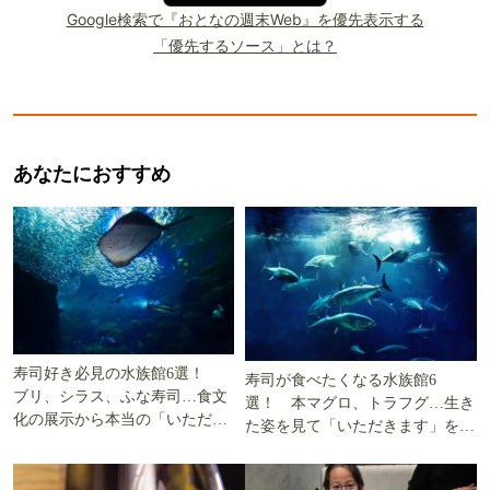
Google検索で『おとなの週末Web』を優先表示する
「優先するソース」とは？
あなたにおすすめ
寿司好き必見の水族館6選！
寿司が食べたくなる水族館6
ブリ、シラス、ふな寿司…食文
選！ 本マグロ、トラフグ…生き
化の展示から本当の「いただき
た姿を見て「いただきます」を考
ます」を知る
える