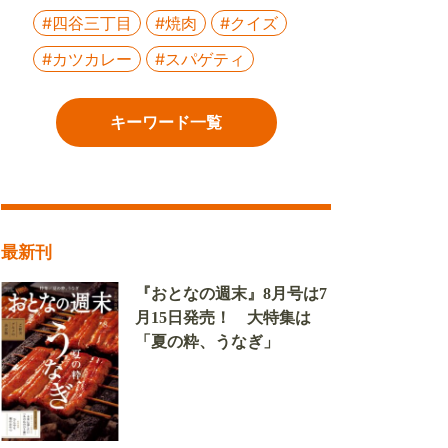
#四谷三丁目
#焼肉
#クイズ
#カツカレー
#スパゲティ
キーワード一覧
最新刊
『おとなの週末』8月号は7
月15日発売！ 大特集は
「夏の粋、うなぎ」