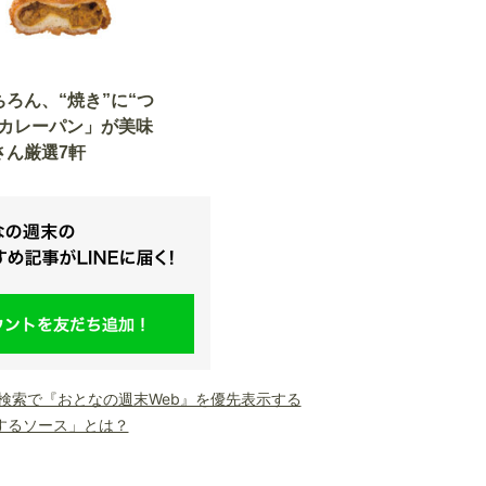
ちろん、“焼き”に“つ
「カレーパン」が美味
さん厳選7軒
le検索で『おとなの週末Web』を優先表示する
するソース」とは？