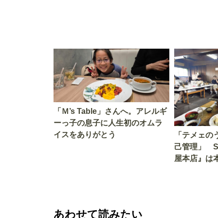
「Ｍ’s Table」さんへ。アレルギ
ーっ子の息子に人生初のオムラ
イスをありがとう
「テメェの
己管理」 
屋本店』は
か!? いざ
あわせて読みたい