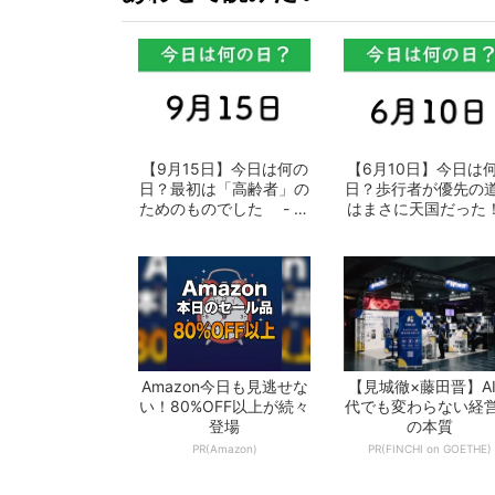
【9月15日】今日は何の
【6月10日】今日は
日？最初は「高齢者」の
日？歩行者が優先の
ためのものでした - お
はまさに天国だった！
となの週...
おとなの...
Amazon今日も見逃せな
【見城徹×藤田晋】A
い！80%OFF以上が続々
代でも変わらない経
登場
の本質
PR(Amazon)
PR(FINCHI on GOETHE)