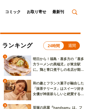
コミック
お取り寄せ
最新刊
ランキング
週間
24時間
1
明日から！福島・喜多方の「喜多
方ラーメンの異端児」が東京駅
に。鶏と青口煮干しの名店が期間
限定で登場
2
和の趣とフランス菓子が融合した
「抹茶テリーヌ」はスイーツ好き
女優が神楽坂らしいと絶賛する逸
品
3
笹塚の床屋『handsam』は、フ