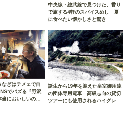
中央線・総武線で見つけた、香り
で旅する4軒のスパイスめし 夏
に食べたい懐かしさと驚き
うなぎはテメェで自
誕生から19年を迎えた皇室御用達
SNSでバズる『野沢
の団体専用電車 高級志向の貸切
本当においしいの
ツアーにも使用されるハイグレー
実食調査
ド電車とは