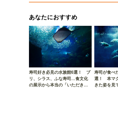
あなたにおすすめ
寿司好き必見の水族館6選！ ブ
寿司が食べ
リ、シラス、ふな寿司…食文化
選！ 本マ
の展示から本当の「いただきま
きた姿を見
す」を知る
を考える