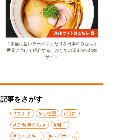
「本当に旨いラーメン」だけを日本のみならず
世界に向けて紹介する、おとなの週末Web姉妹
サイト
記事をさがす
#ウナギ
#うな重
#目白
#ご当地グルメ
#岩手
#ウイスキー
#ハイボール