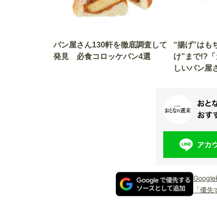
パン屋さん130軒を徹底調査して
“揚げ”はも
発見 必食コロッケパン4選
け”まで!?
しいパン屋
Goog
「優先