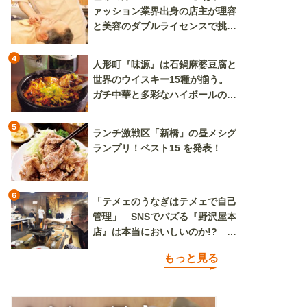
ァッション業界出身の店主が理容
と美容のダブルライセンスで挑む
新しいカルチャー発信基地
4
人形町『味源』は石鍋麻婆豆腐と
世界のウイスキー15種が揃う。
ガチ中華と多彩なハイボールの組
み合わせを楽しめる
5
ランチ激戦区「新橋」の昼メシグ
ランプリ！ベスト15 を発表！
6
「テメェのうなぎはテメェで自己
管理」 SNSでバズる『野沢屋本
店』は本当においしいのか!? い
ざ実食調査
もっと見る