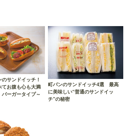
ンのサンドイッチ！
町パンのサンドイッチ4選 最高
べてお腹も心も大満
に美味しい“普通のサンドイッ
・バーガータイプ～
チ”の秘密