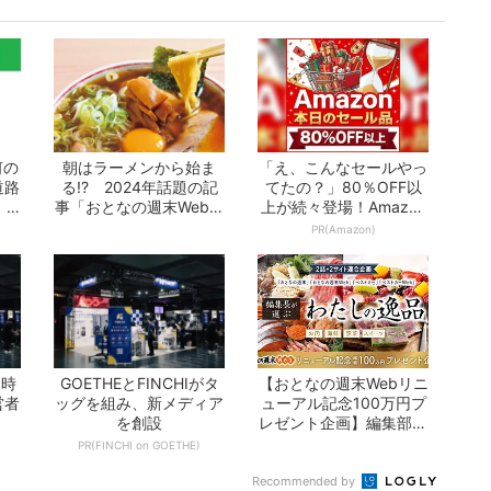
何の
朝はラーメンから始ま
「え、こんなセールやっ
道路
る!? 2024年話題の記
てたの？」80％OFF以
 -
事「おとなの週末Web」
上が続々登場！Amazon
10選 -...
の本気が...
PR(Amazon)
I時
GOETHEとFINCHIがタ
【おとなの週末Webリニ
営者
ッグを組み、新メディア
ューアル記念100万円プ
を創設
レゼント企画】編集部が
選ぶ「わた...
PR(FINCHI on GOETHE)
Recommended by