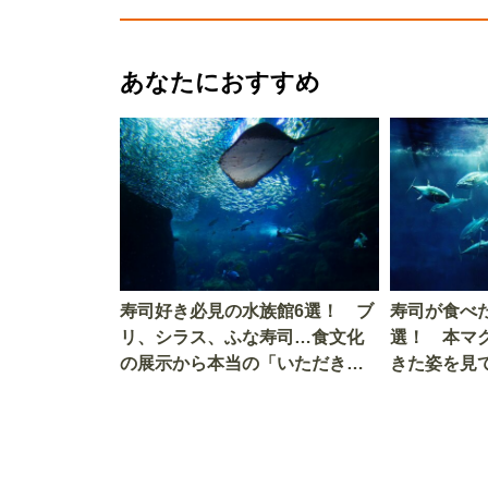
あなたにおすすめ
寿司好き必見の水族館6選！ ブ
寿司が食べ
リ、シラス、ふな寿司…食文化
選！ 本マ
の展示から本当の「いただきま
きた姿を見
す」を知る
を考える