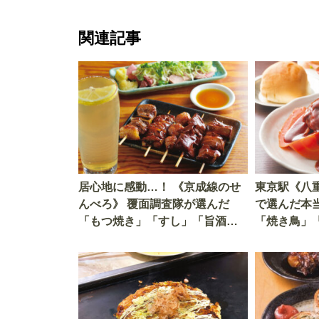
関連記事
居心地に感動…！ 《京成線のせ
東京駅《八
んべろ》 覆面調査隊が選んだ
で選んだ本
「もつ焼き」「すし」「旨酒
「焼き鳥」
場」 ベスト5店を大公開（青砥
ベスト9店
編）