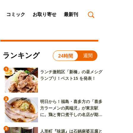
コミック
お取り寄せ
最新刊
ランキング
週間
24時間
1
ランチ激戦区「新橋」の昼メシグ
ランプリ！ベスト15 を発表！
2
明日から！福島・喜多方の「喜多
方ラーメンの異端児」が東京駅
に。鶏と青口煮干しの名店が期間
限定で登場
3
人形町『味源』は石鍋麻婆豆腐と