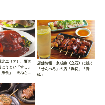
重北エリア》、覆面
店舗情報：京成線《立石》に続く
当にうまい「すし」
「せんべろ」の店「堀切」「青
「洋食」「天ぷら」
砥」