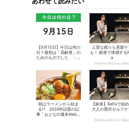
あわせて読みたい
【9月15日】今日は何の
上質な眠りも美髪ケ
日？最初は「高齢者」の
も！ 銀座で体感するR
ためのものでした - お
a
となの週...
PR(ReFa GINZA on CREA
朝はラーメンから始ま
【銀座】ReFaで始
る!? 2024年話題の記
大人の贅沢セルフケ
事「おとなの週末Web」
10選 -...
PR(ReFa GINZA on CREA