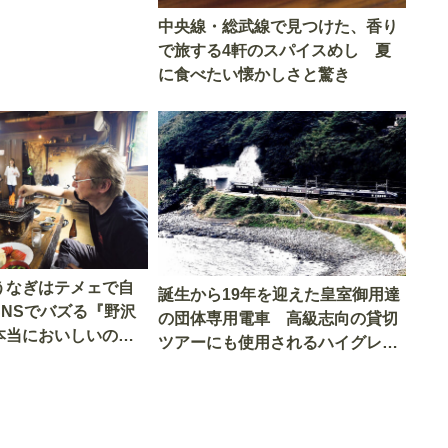
中央線・総武線で見つけた、香り
で旅する4軒のスパイスめし 夏
に食べたい懐かしさと驚き
うなぎはテメェで自
誕生から19年を迎えた皇室御用達
SNSでバズる『野沢
の団体専用電車 高級志向の貸切
本当においしいの
ツアーにも使用されるハイグレー
実食調査
ド電車とは