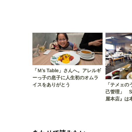
「Ｍ’s Table」さんへ。アレルギ
ーっ子の息子に人生初のオムラ
イスをありがとう
「テメェの
己管理」 
屋本店』は
か!? いざ