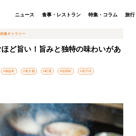
ニュース
食事・レストラン
特集・コラム
旅行
画像ギャラリー
むほど旨い！旨みと独特の味わいがあ
#御徒町
#東京都
#町屋
#稲荷町
#高円寺