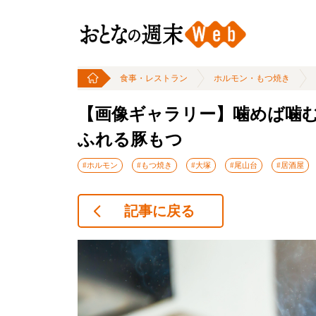
食事・レストラン
ホルモン・もつ焼き
【画像ギャラリー】噛めば噛
ふれる豚もつ
#ホルモン
#もつ焼き
#大塚
#尾山台
#居酒屋
記事に戻る