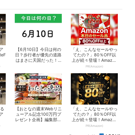
ア
【6月10日】今日は何の
「え、こんなセールやっ
eF
日？歩行者が優先の道路
てたの？」80％OFF以
はまさに天国だった！ -
上が続々登場！Amazon
おとなの...
の本気が...
)
PR(Amazon)
める
【おとなの週末Webリニ
「え、こんなセールやっ
ア
ューアル記念100万円プ
てたの？」80％OFF以
レゼント企画】編集部が
上が続々登場！Amazon
選ぶ「わた...
の本気が...
)
PR(Amazon)