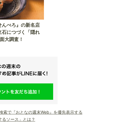
せんべろ』の新名店
立石につづく「隠れ
覆面大調査！
le検索で『おとなの週末Web』を優先表示する
するソース」とは？