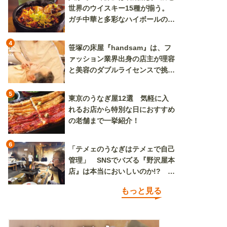
世界のウイスキー15種が揃う。
ガチ中華と多彩なハイボールの組
み合わせを楽しめる
4
笹塚の床屋『handsam』は、フ
ァッション業界出身の店主が理容
と美容のダブルライセンスで挑む
新しいカルチャー発信基地
5
東京のうなぎ屋12選 気軽に入
れるお店から特別な日におすすめ
の老舗まで一挙紹介！
6
「テメェのうなぎはテメェで自己
管理」 SNSでバズる『野沢屋本
店』は本当においしいのか!? い
ざ実食調査
もっと見る