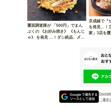
京成線で『
覆面調査隊が 「500円」でまん
を発見…！
ぷくの 《お好み焼き》 《もんじ
家」3店を
ゃ》 を発見 …！ダシ絶品、〆の
ラーメンもある 、最強コスパ店
を「京成線・青砥」 で実食
Goog
「優先