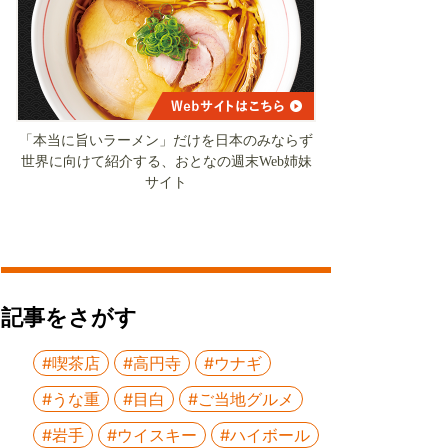
「本当に旨いラーメン」だけを日本のみならず
世界に向けて紹介する、おとなの週末Web姉妹
サイト
記事をさがす
#喫茶店
#高円寺
#ウナギ
#うな重
#目白
#ご当地グルメ
#岩手
#ウイスキー
#ハイボール