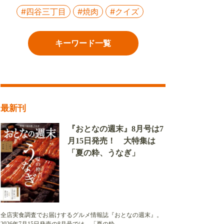
#四谷三丁目
#焼肉
#クイズ
キーワード一覧
最新刊
『おとなの週末』8月号は7
月15日発売！ 大特集は
「夏の粋、うなぎ」
全店実食調査でお届けするグルメ情報誌『おとなの週末』。