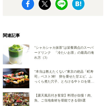
関連記事
“シャカシャカ抹茶”は栄養満点のスーパ
ードリンク 「冷たいお茶」の最高の淹
れ方（3）
“本当は教えたくない”東京の絶品「町寿
司」ベスト3軒 卵を乗せた甘エビ、ふ
っくら煮た穴子、とろける中トロを堪
能！
【露天風呂付き客室】料理が自慢！肉、
魚、ご当地食材を堪能できる宿6選