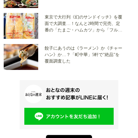
東京で大行列《幻のサンドイッチ》を覆
面で大調査…！なんと2時間で完売、定
番の「たまご・ハムカツ」から「フルー
ツサンド」まで全3店で実食
餃子にあうのは《ラーメン》か《チャー
ハン》か…？「町中華」5軒で”絶品”を
覆面調査した