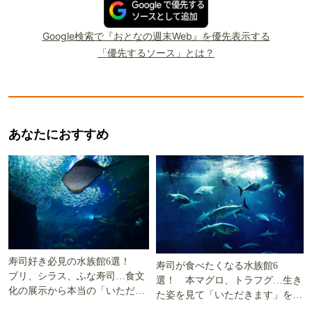
Google検索で『おとなの週末Web』を優先表示する
「優先するソース」とは？
あなたにおすすめ
寿司好き必見の水族館6選！
寿司が食べたくなる水族館6
ブリ、シラス、ふな寿司…食文
選！ 本マグロ、トラフグ…生き
化の展示から本当の「いただき
た姿を見て「いただきます」を考
ます」を知る
える