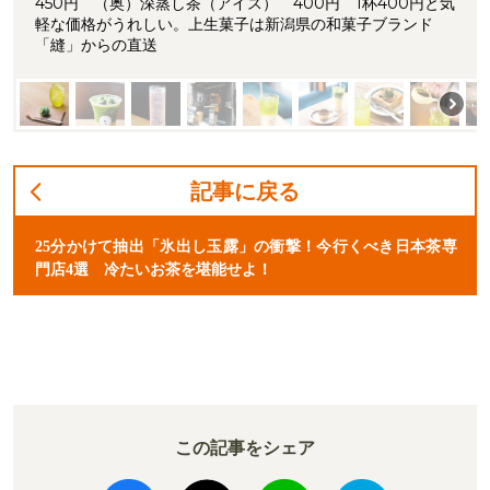
450円 （奥）深蒸し茶（アイス） 400円 1杯400円と気
軽な価格がうれしい。上生菓子は新潟県の和菓子ブランド
「縫」からの直送
記事に戻る
25分かけて抽出「氷出し玉露」の衝撃！今行くべき日本茶専
門店4選 冷たいお茶を堪能せよ！
この記事をシェア