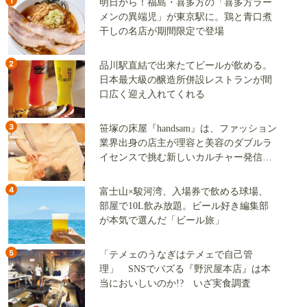
1
明日から！福島・喜多方の「喜多方ラー
メンの異端児」が東京駅に。鶏と青口煮
干しの名店が期間限定で登場
2
品川駅直結で出来たてビールが飲める。
日本最大級の醸造所併設レストランが間
口広く迎え入れてくれる
3
笹塚の床屋『handsam』は、ファッション
業界出身の店主が理容と美容のダブルラ
イセンスで挑む新しいカルチャー発信基
地
4
富士山×駿河湾、入場券で飲める球場、
部屋で10L飲み放題。ビール好き編集部
が本気で選んだ「ビール旅」
5
「テメェのうなぎはテメェで自己管
理」 SNSでバズる『野沢屋本店』は本
当においしいのか!? いざ実食調査