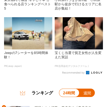
食べられる店ランキングベスト
駅から徒歩で行けるエリアに名
5
店が集結！
Jeepの7シーターを85時間体
宝くじ当選で貧乏女性が人生変
験！
えた実話
PR(Jeep Japan)
PR(合同会社デジタルファーム )
Recommended by
ランキング
24時間
週間