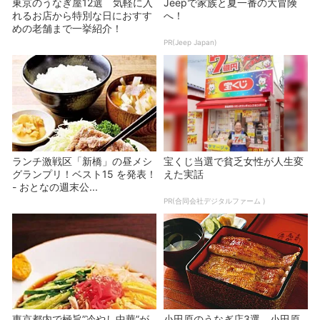
東京のうなぎ屋12選 気軽に入
Jeepで家族と夏一番の大冒険
れるお店から特別な日におすす
へ！
めの老舗まで一挙紹介！
PR(Jeep Japan)
ランチ激戦区「新橋」の昼メシ
宝くじ当選で貧乏女性が人生変
グランプリ！ベスト15 を発表！
えた実話
- おとなの週末公...
PR(合同会社デジタルファーム )
東京都内で極旨”冷やし中華”が
小田原のうなぎ店3選 小田原