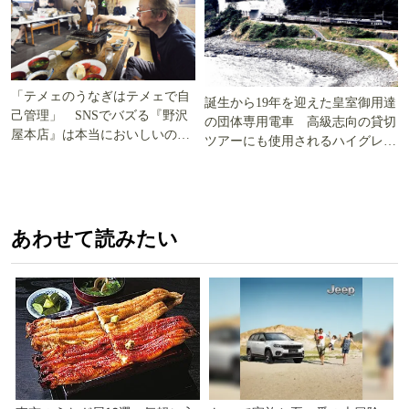
「テメェのうなぎはテメェで自
誕生から19年を迎えた皇室御用達
己管理」 SNSでバズる『野沢
の団体専用電車 高級志向の貸切
屋本店』は本当においしいの
ツアーにも使用されるハイグレー
か!? いざ実食調査
ド電車とは
あわせて読みたい