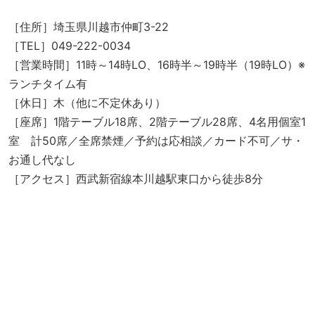
［住所］埼玉県川越市仲町3-22
［TEL］049-222-0034
［営業時間］11時～14時LO、16時半～19時半（19時LO）※
ランチタイム有
［休日］木（他に不定休あり）
［座席］1階テーブル18席、2階テーブル28席、4名用個室1
室 計50席／全席禁煙／予約は応相談／カード不可／サ・
お通し代なし
［アクセス］西武新宿線本川越駅東口から徒歩8分