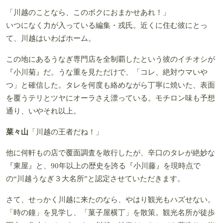
「川越のことなら、このボクにおまかせあれ！」
いつになく力が入っている編集・戎氏。近くに住む彼にとっ
て、川越はいわばホーム。
この地にあるうなぎ専門店を全制覇したという彼のイチオシが
『小川菊』だ。うな重を見ただけで、「コレ、絶対ウマいや
つ」と確信した。タレを何度も絡めながら丁寧に焼いた、表面
を覆うテリとツヤにオーラさえ漂っている。モチロン味も予想
通り、いやそれ以上。
菜々山
「川越の王者だね！」
他に何軒もの店で覆面調査を敢行したが、辛口のタレが絶妙な
『東屋』と、90年以上の歴史を誇る『小川藤』を現時点で
の“川越うなぎ３大名所”と認定させていただきます。
さて、せっかく川越に来たのなら、やはり観光もハズせない。
「時の鐘」を見学し、「菓子屋横丁」を散策。観光名所が徒歩