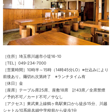
［住所］埼玉県川越市小堤16-10
［TEL］049-234-7000
［営業時間］10時半～15時（14時45分LO）※仕込みにより
前後あり。麺切れ次第終了 ※ランチタイム有
［休日］金
［座席］テーブル席25席、座敷18席 計43席／全席禁煙
／予約不可／カード不可／サなし
［アクセス］東武東上線鶴ヶ島駅東口から徒歩15分、川越
シャトル10系統名細中学校前から徒歩1分