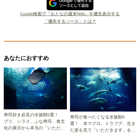
Google検索で『おとなの週末Web』を優先表示する
「優先するソース」とは？
あなたにおすすめ
寿司好き必見の水族館6選！
寿司が食べたくなる水族館6
ブリ、シラス、ふな寿司…食文
選！ 本マグロ、トラフグ…生き
化の展示から本当の「いただき
た姿を見て「いただきます」を考
ます」を知る
える