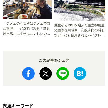
「テメェのうなぎはテメェで自
誕生から19年を迎えた皇室御用達
己管理」 SNSでバズる『野沢
の団体専用電車 高級志向の貸切
屋本店』は本当においしいの
ツアーにも使用されるハイグレー
か!? いざ実食調査
ド電車とは
この記事をシェア
関連キーワード