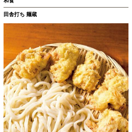
和食
田舎打ち 麺蔵