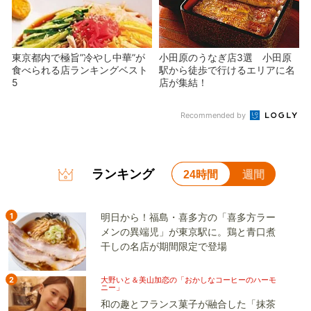
東京都内で極旨”冷やし中華”が
小田原のうなぎ店3選 小田原
食べられる店ランキングベスト
駅から徒歩で行けるエリアに名
5
店が集結！
Recommended by
ランキング
24時間
週間
1
明日から！福島・喜多方の「喜多方ラー
メンの異端児」が東京駅に。鶏と青口煮
干しの名店が期間限定で登場
2
大野いと＆美山加恋の「おかしなコーヒーのハーモ
ニー」
和の趣とフランス菓子が融合した「抹茶