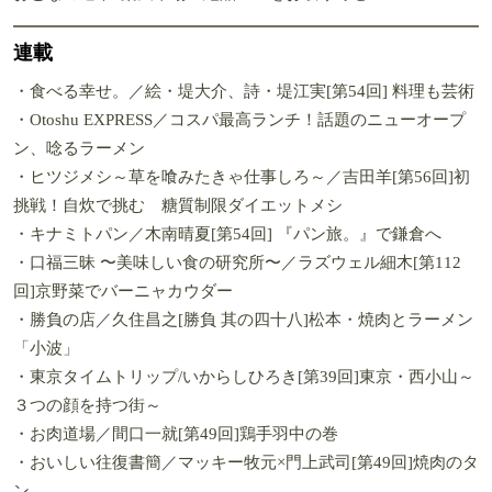
連載
・食べる幸せ。／絵・堤大介、詩・堤江実[第54回] 料理も芸術
・Otoshu EXPRESS／コスパ最高ランチ！話題のニューオープ
ン、唸るラーメン
・ヒツジメシ～草を喰みたきゃ仕事しろ～／吉田羊[第56回]初
挑戦！自炊で挑む 糖質制限ダイエットメシ
・キナミトパン／木南晴夏[第54回] 『パン旅。』で鎌倉へ
・口福三昧 〜美味しい食の研究所〜／ラズウェル細木[第112
回]京野菜でバーニャカウダー
・勝負の店／久住昌之[勝負 其の四十八]松本・焼肉とラーメン
「小波」
・東京タイムトリップ/いからしひろき[第39回]東京・西小山～
３つの顔を持つ街～
・お肉道場／間口一就[第49回]鶏手羽中の巻
・おいしい往復書簡／マッキー牧元×門上武司[第49回]焼肉のタ
ン