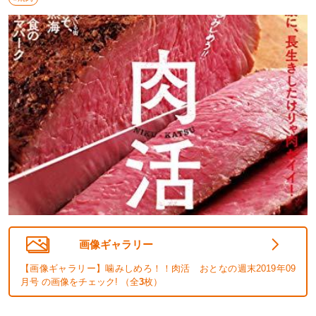
画像ギャラリー
【画像ギャラリー】噛みしめろ！！肉活 おとなの週末2019年09
月号 の画像をチェック! （全
3
枚）