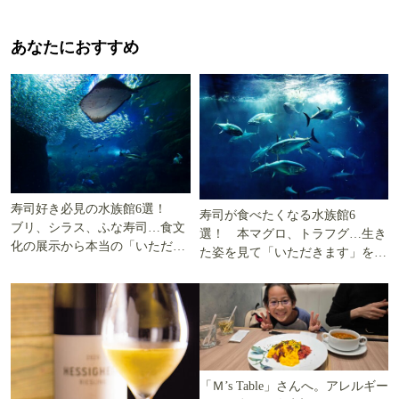
あなたにおすすめ
寿司好き必見の水族館6選！
寿司が食べたくなる水族館6
ブリ、シラス、ふな寿司…食文
選！ 本マグロ、トラフグ…生き
化の展示から本当の「いただき
た姿を見て「いただきます」を考
ます」を知る
える
「Ｍ’s Table」さんへ。アレルギー