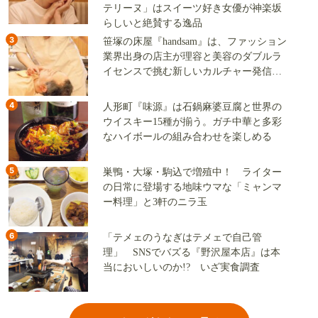
テリーヌ」はスイーツ好き女優が神楽坂
らしいと絶賛する逸品
3
笹塚の床屋『handsam』は、ファッション
業界出身の店主が理容と美容のダブルラ
イセンスで挑む新しいカルチャー発信基
地
4
人形町『味源』は石鍋麻婆豆腐と世界の
ウイスキー15種が揃う。ガチ中華と多彩
なハイボールの組み合わせを楽しめる
5
巣鴨・大塚・駒込で増殖中！ ライター
の日常に登場する地味ウマな「ミャンマ
ー料理」と3軒のニラ玉
6
「テメェのうなぎはテメェで自己管
理」 SNSでバズる『野沢屋本店』は本
当においしいのか!? いざ実食調査