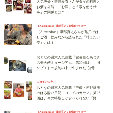
人気声優・茅野愛衣さんがタイの料理と
お酒を堪能！「お酒」と「喉を使う仕
事」の関係とは？
［Alexandros］磯部寛之の酔滴のラダー
［Alexandros］磯部寛之さんが亀戸では
しご酒！飲みながら語られた「叶えたい
夢」とは？
おとなの週末人気連載『館長白石あづさ
の奇天烈ミュージアム』第20回は、「旧
ソビエトの規制の中で生まれた“肋骨レ
コード”」の世界へ
コヨイのカヤノ
おとなの週末人気連載『声優・茅野愛衣
のほろ酔い日記 コヨイのカヤノ』第27
回は、今の時期しか食べられない「野鴨
鍋」を堪能です！
［Alexandros］磯部寛之の酔滴のラダー