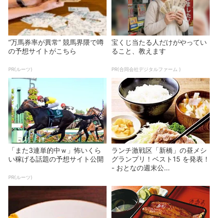
“万馬券率が異常” 競馬界隈で噂
宝くじ当たる人だけがやってい
の予想サイトがこちら
ること、教えます
PR(ルーツ)
PR(合同会社デジタルファーム )
「また3連単的中ｗ」怖いくら
ランチ激戦区「新橋」の昼メシ
い稼げる話題の予想サイト公開
グランプリ！ベスト15 を発表！
- おとなの週末公...
PR(ルーツ)