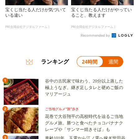
宝くじ当たる人だけが気づいて
宝くじ当たる人だけがやってい
いる違い
ること、教えます
PR(合同会社デジタルファーム )
PR(合同会社デジタルファーム )
Recommended by
ランキング
24時間
週間
1
谷中の古民家で味わう、20分以上蒸した
極上うなぎ。継ぎ足しタレと硬めご飯の
マリアージュ
2
ご当地グルメ“旅”歩き
花巻で大谷翔平の高校時代を辿るご当地
グルメ旅。勝つと食べたチョコバナナク
レープや「サンマー焼きそば」も
3
車齢101年、玉電から江ノ電へ嫁ぎ世田谷