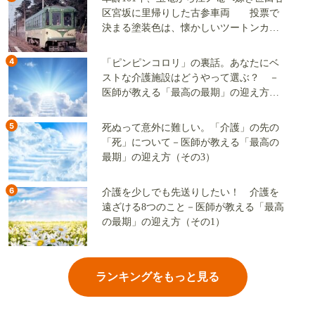
区宮坂に里帰りした古参車両 投票で
決まる塗装色は、懐かしいツートンカラ
ーか、グリーン単色か
4
「ピンピンコロリ」の裏話。あなたにベ
ストな介護施設はどうやって選ぶ？ －
医師が教える「最高の最期」の迎え方
（その2）
5
死ぬって意外に難しい。「介護」の先の
「死」について－医師が教える「最高の
最期」の迎え方（その3）
6
介護を少しでも先送りしたい！ 介護を
遠ざける8つのこと－医師が教える「最高
の最期」の迎え方（その1）
ランキングをもっと見る