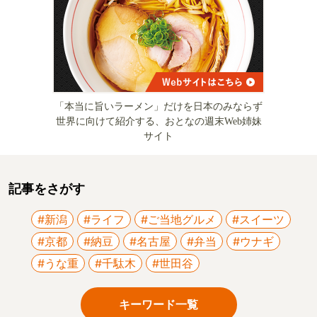
「本当に旨いラーメン」だけを日本のみならず
世界に向けて紹介する、おとなの週末Web姉妹
サイト
記事をさがす
#新潟
#ライフ
#ご当地グルメ
#スイーツ
#京都
#納豆
#名古屋
#弁当
#ウナギ
#うな重
#千駄木
#世田谷
キーワード一覧