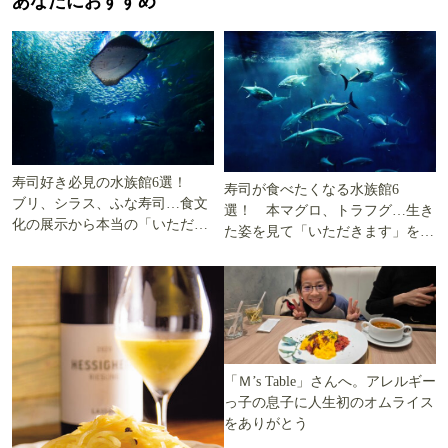
あなたにおすすめ
寿司好き必見の水族館6選！
寿司が食べたくなる水族館6
ブリ、シラス、ふな寿司…食文
選！ 本マグロ、トラフグ…生き
化の展示から本当の「いただき
た姿を見て「いただきます」を考
ます」を知る
える
「Ｍ’s Table」さんへ。アレルギー
っ子の息子に人生初のオムライス
をありがとう