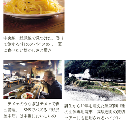
中央線・総武線で見つけた、香り
で旅する4軒のスパイスめし 夏
に食べたい懐かしさと驚き
「テメェのうなぎはテメェで自
誕生から19年を迎えた皇室御用達
己管理」 SNSでバズる『野沢
の団体専用電車 高級志向の貸切
屋本店』は本当においしいの
ツアーにも使用されるハイグレー
か!? いざ実食調査
ド電車とは