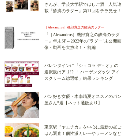
さんが、学芸大学駅ではしご酒 人気連
載『酔滴のラダー』第11回をチラ見せ！
［Alexandros］磯部寛之の酔滴のラダー
『［Alexandros］磯部寛之の酔滴のラダ
ー』年末SP～2022年の“ラダー”未公開画
像・動画を大放出！～前編
バレンタインに『ショコラ デュオ』の
選択肢はアリ!? 「 ハーゲンダッツ アイ
スクリーム総選挙」結果ランキング
パン好き女優・木南晴夏オススメのパン
屋さん5選【ネット通販あり】
東京駅『ヤエチカ』を中心に最新の昼ご
はん調査！個性派カレーやラーメンなど