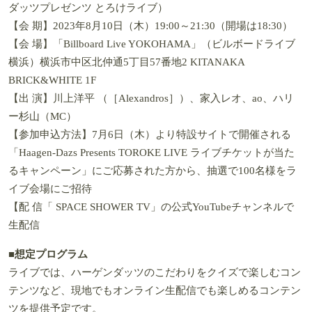
ダッツプレゼンツ とろけライブ）
【会 期】2023年8月10日（木）19:00～21:30（開場は18:30）
【会 場】「Billboard Live YOKOHAMA」（ビルボードライブ
横浜）横浜市中区北仲通5丁目57番地2 KITANAKA
BRICK&WHITE 1F
【出 演】川上洋平 （［Alexandros］）、家入レオ、ao、ハリ
ー杉山（MC）
【参加申込方法】7月6日（木）より特設サイトで開催される
「Haagen-Dazs Presents TOROKE LIVE ライブチケットが当た
るキャンペーン」にご応募された方から、抽選で100名様をラ
イブ会場にご招待
【配 信「 SPACE SHOWER TV」の公式YouTubeチャンネルで
生配信
■想定プログラム
ライブでは、ハーゲンダッツのこだわりをクイズで楽しむコン
テンツなど、現地でもオンライン生配信でも楽しめるコンテン
ツを提供予定です。