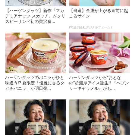
【ハーゲンダッツ】新作『マカ
【当選】金運が上がる直前に起
デミアナッツ スカッチ』がクリ
こるサイン
スピーサンド初の贅沢食...
PR(合同会社デジタルファーム )
ハーゲンダッツのバニラがひと
ハーゲンダッツから“おとな
味違う!? 夏限定「優雅に香るタ
の”超濃厚アイス誕生!! 『ヘブン
ヒチバニラ」が明日発...
リーキャラメル』がも...