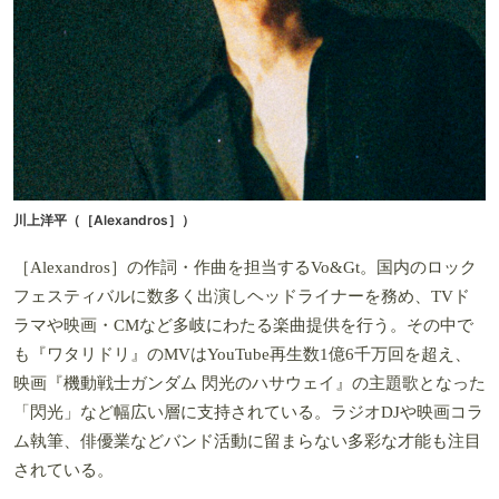
川上洋平（［Alexandros］）
［Alexandros］の作詞・作曲を担当するVo&Gt。国内のロック
フェスティバルに数多く出演しヘッドライナーを務め、TVド
ラマや映画・CMなど多岐にわたる楽曲提供を行う。その中で
も『ワタリドリ』のMVはYouTube再生数1億6千万回を超え、
映画『機動戦士ガンダム 閃光のハサウェイ』の主題歌となった
「閃光」など幅広い層に支持されている。ラジオDJや映画コラ
ム執筆、俳優業などバンド活動に留まらない多彩な才能も注目
されている。