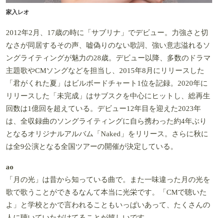
家入レオ
2012年2月、17歳の時に「サブリナ」でデビュー。力強さと切
なさが同居するその声、嘘偽りのない歌詞、強い意志溢れるソ
ングライティングが魅力の28歳。デビュー以降、多数のドラマ
主題歌やCMソングなどを担当し、2015年8月にリリースした
「君がくれた夏」はビルボードチャート1位を記録。2020年に
リリースした「未完成」はサブスクを中心にヒットし、総再生
回数は1億回を超えている。デビュー12年目を迎えた2023年
は、全収録曲のソングライティングに自ら携わった約4年ぶり
となるオリジナルアルバム「Naked」をリリース。さらに秋に
は全9公演となる全国ツアーの開催が決定している。
ao
「月の光」は昔から知っている曲で。また一味違った月の光を
歌で歌うことができるなんて本当に光栄です。「CMで聴いた
よ」と学校とかで言われることもいっぱいあって、たくさんの
人に聴いていただけてることが嬉しいです。