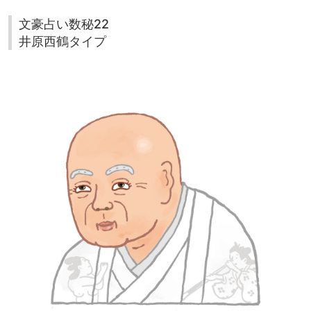
文豪占い数秘22
井原西鶴タイプ