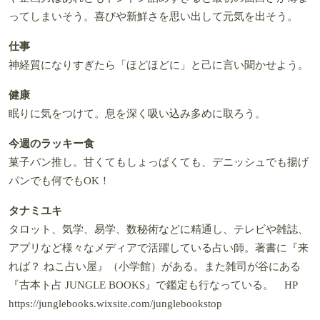
ってしまいそう。喜びや新鮮さを思い出して元気を出そう。
仕事
神経質になりすぎたら「ほどほどに」と己に言い聞かせよう。
健康
眠りに気をつけて。息を深く吸い込み多めに取ろう。
今週のラッキー食
菓子パン推し。甘くてもしょっぱくても、デニッシュでも揚げ
パンでも何でもOK！
タナミユキ
タロット、気学、易学、数秘術などに精通し、テレビや雑誌、
アプリなど様々なメディアで活躍している占い師。著書に『来
れば？ ねこ占い屋』（小学館）がある。また雑司が谷にある
『古本ト占 JUNGLE BOOKS』で鑑定も行なっている。 HP
https://junglebooks.wixsite.com/junglebookstop