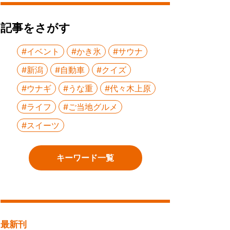
記事をさがす
#イベント
#かき氷
#サウナ
#新潟
#自動車
#クイズ
#ウナギ
#うな重
#代々木上原
#ライフ
#ご当地グルメ
#スイーツ
キーワード一覧
最新刊