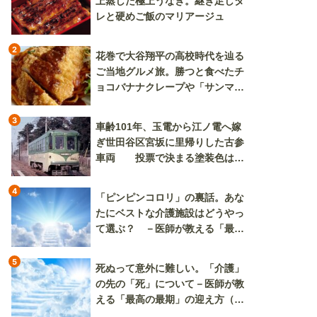
上蒸した極上うなぎ。継ぎ足しタ
レと硬めご飯のマリアージュ
2
花巻で大谷翔平の高校時代を辿る
ご当地グルメ旅。勝つと食べたチ
ョコバナナクレープや「サンマー
焼きそば」も
3
車齢101年、玉電から江ノ電へ嫁
ぎ世田谷区宮坂に里帰りした古参
車両 投票で決まる塗装色は、
懐かしいツートンカラーか、グリ
ーン単色か
4
「ピンピンコロリ」の裏話。あな
たにベストな介護施設はどうやっ
て選ぶ？ －医師が教える「最高
の最期」の迎え方（その2）
5
死ぬって意外に難しい。「介護」
の先の「死」について－医師が教
える「最高の最期」の迎え方（そ
の3）