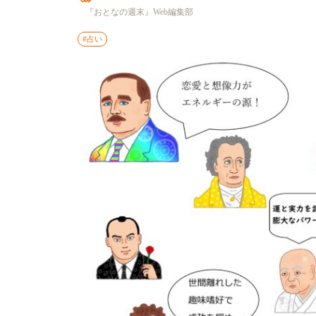
『おとなの週末』Web編集部
#占い