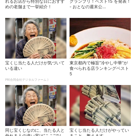
れるお店から特別な日におすす
グランプリ！ベスト15 を発表！
めの老舗まで一挙紹介！
- おとなの週末公...
宝くじ当たる人だけが気づいて
東京都内で極旨”冷やし中華”が
いる違い
食べられる店ランキングベスト
5
PR(合同会社デジタルファーム )
同じ宝くじなのに、当たる人と
宝くじ当たる人だけがやってい
外れる人の違い実は“ここ”でし
ること、教えます