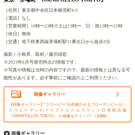
［住所］東京都中央区日本橋兜町9-5
［電話］なし
［営業時間］16時〜23時※土は13時〜、日・祝13時〜21時
［休日］無休
［交通］地下鉄東西線茅場町駅11番出口から徒歩2分
撮影／小島昇、取材／藤沢緑彩
※2023年6月号発売時点の情報です。
※写真や情報は当時の内容ですので、最新の情報とは異なる可
能性があります。必ず事前にご確認の上ご利用ください。
画像ギャラリー
【画像ギャラリー】“スラーピー”を彷彿させるフローズンビール！
スウェーデンのクラフトビールブランド日本初店舗
『OMNIPOLLOS TOKYO』 の画像をチェック! （全
6
枚）
画像ギャラリー