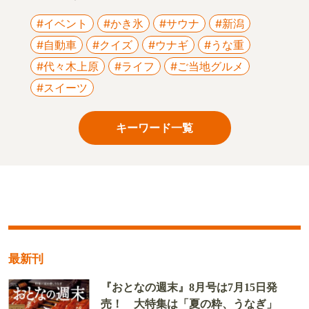
#イベント
#かき氷
#サウナ
#新潟
#自動車
#クイズ
#ウナギ
#うな重
#代々木上原
#ライフ
#ご当地グルメ
#スイーツ
キーワード一覧
最新刊
『おとなの週末』8月号は7月15日発
売！ 大特集は「夏の粋、うなぎ」