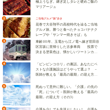
極上うなぎ。継ぎ足しタレと硬めご飯の
マリアージュ
2
ご当地グルメ“旅”歩き
花巻で大谷翔平の高校時代を辿るご当地
グルメ旅。勝つと食べたチョコバナナク
レープや「サンマー焼きそば」も
3
車齢101年、玉電から江ノ電へ嫁ぎ世田谷
区宮坂に里帰りした古参車両 投票で
決まる塗装色は、懐かしいツートンカラ
ーか、グリーン単色か
4
「ピンピンコロリ」の裏話。あなたにベ
ストな介護施設はどうやって選ぶ？ －
医師が教える「最高の最期」の迎え方
（その2）
5
死ぬって意外に難しい。「介護」の先の
「死」について－医師が教える「最高の
最期」の迎え方（その3）
6
介護を少しでも先送りしたい！ 介護を