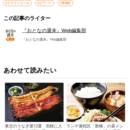
#クラフトビール
#ビアバー
#茅場町
この記事のライター
『おとなの週末』Web編集部
『おとなの週末』Web編集部
あわせて読みたい
東京のうなぎ屋12選 気軽に入
ランチ激戦区「新橋」の昼メシ