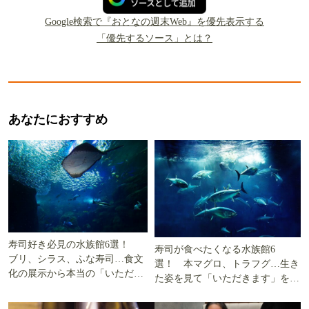
Google検索で『おとなの週末Web』を優先表示する
「優先するソース」とは？
あなたにおすすめ
寿司好き必見の水族館6選！
寿司が食べたくなる水族館6
ブリ、シラス、ふな寿司…食文
選！ 本マグロ、トラフグ…生き
化の展示から本当の「いただき
た姿を見て「いただきます」を考
ます」を知る
える