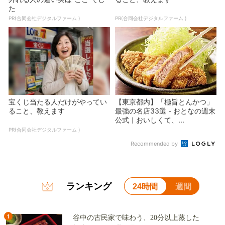
た
PR(合同会社デジタルファーム )
PR(合同会社デジタルファーム )
宝くじ当たる人だけがやってい
【東京都内】「極旨とんかつ」
ること、教えます
最強の名店33選 - おとなの週末
公式｜おいしくて、...
PR(合同会社デジタルファーム )
Recommended by
ランキング
24時間
週間
1
谷中の古民家で味わう、20分以上蒸した