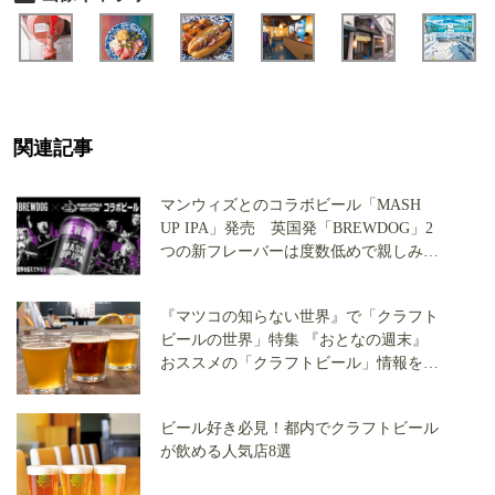
関連記事
マンウィズとのコラボビール「MASH
UP IPA」発売 英国発「BREWDOG」2
つの新フレーバーは度数低めで親しみや
すい！
『マツコの知らない世界』で「クラフト
ビールの世界」特集 『おとなの週末』
おススメの「クラフトビール」情報をご
紹介！
ビール好き必見！都内でクラフトビール
が飲める人気店8選