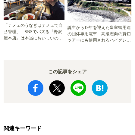
「テメェのうなぎはテメェで自
誕生から19年を迎えた皇室御用達
己管理」 SNSでバズる『野沢
の団体専用電車 高級志向の貸切
屋本店』は本当においしいの
ツアーにも使用されるハイグレー
か!? いざ実食調査
ド電車とは
この記事をシェア
関連キーワード