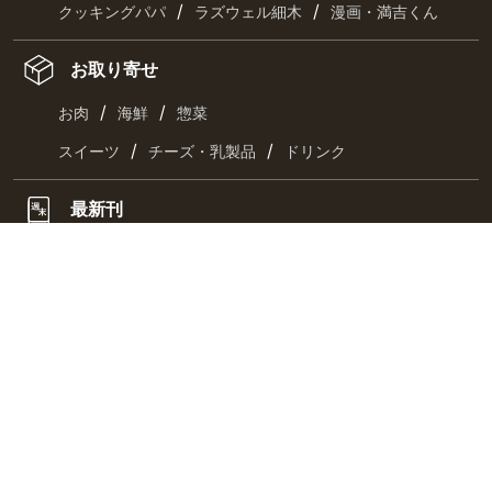
/
/
クッキングパパ
ラズウェル細木
漫画・満吉くん
お取り寄せ
/
/
お肉
海鮮
惣菜
/
/
スイーツ
チーズ・乳製品
ドリンク
最新刊
キーワード一覧
CHECK US!