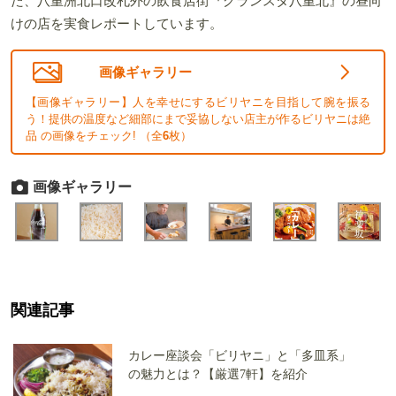
た、八重洲北口改札外の飲食店街『グランスタ八重北』の昼向
けの店を実食レポートしています。
画像ギャラリー
【画像ギャラリー】人を幸せにするビリヤニを目指して腕を振る
う！提供の温度など細部にまで妥協しない店主が作るビリヤニは絶
品 の画像をチェック! （全
6
枚）
画像ギャラリー
関連記事
カレー座談会「ビリヤニ」と「多皿系」
の魅力とは？【厳選7軒】を紹介