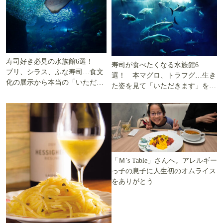
寿司好き必見の水族館6選！
寿司が食べたくなる水族館6
ブリ、シラス、ふな寿司…食文
選！ 本マグロ、トラフグ…生き
化の展示から本当の「いただき
た姿を見て「いただきます」を考
ます」を知る
える
「Ｍ’s Table」さんへ。アレルギー
っ子の息子に人生初のオムライス
をありがとう