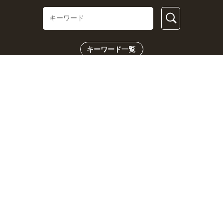
キーワード一覧
CHECK US!
おとなの週末Webとは？