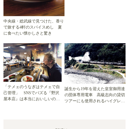
中央線・総武線で見つけた、香り
で旅する4軒のスパイスめし 夏
に食べたい懐かしさと驚き
「テメェのうなぎはテメェで自
誕生から19年を迎えた皇室御用達
己管理」 SNSでバズる『野沢
の団体専用電車 高級志向の貸切
屋本店』は本当においしいの
ツアーにも使用されるハイグレー
か!? いざ実食調査
ド電車とは