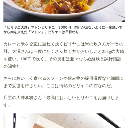
『ビリヤニ大澤』マトンビリヤニ 3000円 肉汁が出ないように一度焼いて
から肉を加えた「マトン」。ビリヤニは日替わり
カレーと米を交互に重ねて炊くビリヤニは米の炊き方が一番の
肝。大澤さんは一度にたくさん炊く方がおいしいと25kgの大鍋
を使い、100℃で炊く。その技術は並々ならぬ経験と試行錯誤
の賜物だ。
さらにおいしく食べるスプーンや飲み物の提供温度など細部に
まで妥協を許さない。ここは情熱のビリヤニの館なのだ。
店主の大澤孝将さん「最高においしいビリヤニをお届けしま
す」