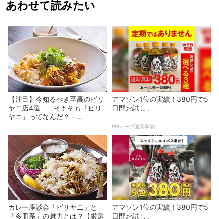
あわせて読みたい
【注目】今知るべき至高のビリ
アマゾン1位の実績！380円で5
ヤニ店4選 そもそも「ビリ
日間お試し。
ヤニ」ってなんだ？ - ...
PR(ハーブ健康本舗)
カレー座談会「ビリヤニ」と
アマゾン1位の実績！380円で5
「多皿系」の魅力とは？【厳選
日間お試し。