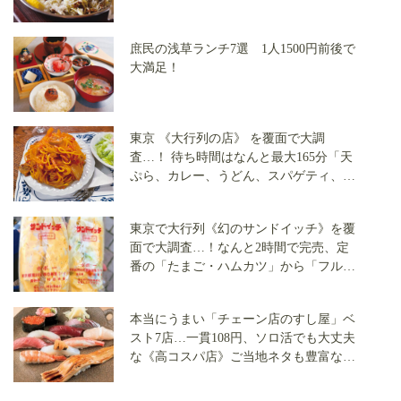
庶民の浅草ランチ7選 1人1500円前後で
大満足！
東京 《大行列の店》 を覆面で大調
査…！ 待ち時間はなんと最大165分「天
ぷら、カレー、うどん、スパゲティ、お
にぎり」 全5店で実食レポート
東京で大行列《幻のサンドイッチ》を覆
面で大調査…！なんと2時間で完売、定
番の「たまご・ハムカツ」から「フルー
ツサンド」まで全3店で実食
本当にうまい「チェーン店のすし屋」ベ
スト7店…一貫108円、ソロ活でも大丈夫
な《高コスパ店》ご当地ネタも豊富な店
を大公開