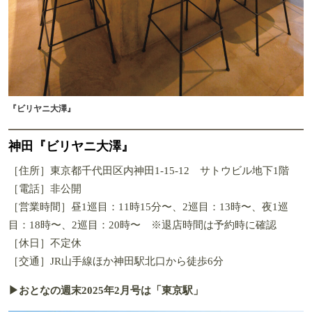
『ビリヤニ大澤』
神田『ビリヤニ大澤』
［住所］東京都千代田区内神田1-15-12 サトウビル地下1階
［電話］非公開
［営業時間］昼1巡目：11時15分〜、2巡目：13時〜、夜1巡
目：18時〜、2巡目：20時〜 ※退店時間は予約時に確認
［休日］不定休
［交通］JR山手線ほか神田駅北口から徒歩6分
▶おとなの週末2025年2月号は「東京駅」