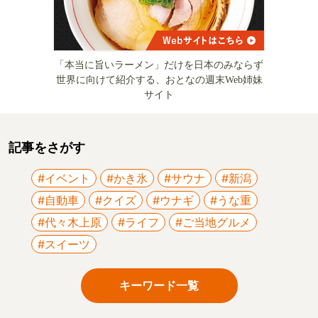
「本当に旨いラーメン」だけを日本のみならず
世界に向けて紹介する、おとなの週末Web姉妹
サイト
記事をさがす
#イベント
#かき氷
#サウナ
#新潟
#自動車
#クイズ
#ウナギ
#うな重
#代々木上原
#ライフ
#ご当地グルメ
#スイーツ
キーワード一覧