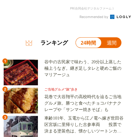
PR(合同会社デジタルファーム )
Recommended by
ランキング
24時間
週間
1
谷中の古民家で味わう、20分以上蒸した
極上うなぎ。継ぎ足しタレと硬めご飯の
マリアージュ
2
ご当地グルメ“旅”歩き
花巻で大谷翔平の高校時代を辿るご当地
グルメ旅。勝つと食べたチョコバナナク
レープや「サンマー焼きそば」も
3
車齢101年、玉電から江ノ電へ嫁ぎ世田谷
区宮坂に里帰りした古参車両 投票で
決まる塗装色は、懐かしいツートンカラ