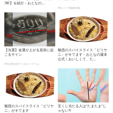
7軒】を紹介 - おとなの...
PR(ハーブ健康本舗)
【当選】金運が上がる直前に起
魅惑のスパイスライス「ビリヤ
こるサイン
ニ」がキてます - おとなの週末
公式｜おいしくて、た...
PR(合同会社デジタルファーム )
魅惑のスパイスライス「ビリヤ
宝くじ当たる人は“たまたま”じ
ニ」がキてます
ゃない?!